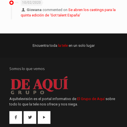
10/02/2020
Giovana
commented on
Se abren los castings para la
quinta edición de ‘Got talent España’
Encuentra toda
la tele
en un solo lugar
Somos lo que vemos
Aquítelevisión es el portal informativo de
El Grupo de Aquí
sobre
todo lo que la tele nos ofrece y nos niega.