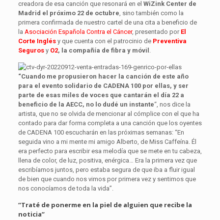
creadora de esa canción que resonará en el
WiZink Center de
Madrid el próximo 22 de octubre
, sino también como la
primera confirmada de nuestro cartel de una cita a beneficio de
la
Asociación Española Contra el Cáncer
, presentado por
El
Corte Inglés
y que cuenta con el patrocinio de
Preventiva
Seguros
y
O2
, la compañía de fibra y móvil
.
“Cuando me propusieron hacer la canción de este año
para el evento solidario de CADENA 100 por ellas, y ser
parte de esas miles de voces que cantarán el día 22 a
beneficio de la AECC, no lo dudé un instante
“, nos dice la
artista, que no se olvida de mencionar al cómplice con el que ha
contado para dar forma completa a una canción que los oyentes
de CADENA 100 escucharán en las próximas semanas: “En
seguida vino a mi mente mi amigo Alberto, de Miss Caffeína. Él
era perfecto para escribir esa melodía que se mete en tu cabeza,
llena de color, de luz, positiva, enérgica… Era la primera vez que
escribíamos juntos, pero estaba segura de que iba a fluir igual
de bien que cuando nos vimos por primera vez y sentimos que
nos conocíamos de toda la vida”.
“Traté de ponerme en la piel de alguien que recibe la
noticia”