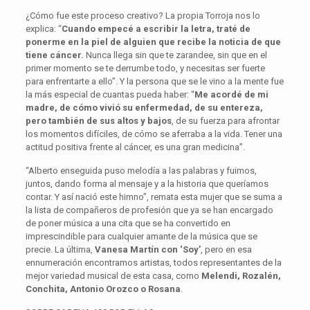
¿Cómo fue este proceso creativo? La propia Torroja nos lo
explica: “
Cuando empecé a escribir la letra, traté de
ponerme en la piel de alguien que recibe la noticia de que
tiene cáncer.
Nunca llega sin que te zarandee, sin que en el
primer momento se te derrumbe todo, y necesitas ser fuerte
para enfrentarte a ello”. Y la persona que se le vino a la mente fue
la más especial de cuantas pueda haber: “
Me acordé de mi
madre, de cómo vivió su enfermedad, de su entereza,
pero también de sus altos y bajos
, de su fuerza para afrontar
los momentos difíciles, de cómo se aferraba a la vida. Tener una
actitud positiva frente al cáncer, es una gran medicina”.
“Alberto enseguida puso melodía a las palabras y fuimos,
juntos, dando forma al mensaje y a la historia que queríamos
contar. Y así nació este himno”, remata esta mujer que se suma a
la lista de compañeros de profesión que ya se han encargado
de poner música a una cita que se ha convertido en
imprescindible para cualquier amante de la música que se
precie. La última,
Vanesa Martín con ‘Soy’
, pero en esa
ennumeración encontramos artistas, todos representantes de la
mejor variedad musical de esta casa, como
Melendi, Rozalén,
Conchita, Antonio Orozco o Rosana
.