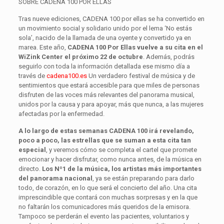
SOBRE CADENA 100 POR ELLAS
Tras nueve ediciones, CADENA 100 por ellas se ha convertido en
un movimiento social y solidario unido por el lema ‘No estás
sola’, nacido de la llamada de una oyente y convertido ya en
marea. Este año,
CADENA 100 Por Ellas vuelve a su cita en el
WiZink Center el próximo 22 de octubre
. Además, podrás
seguirlo con toda la información detallada ese mismo día a
través de
cadena100.es
Un verdadero festival de música y de
sentimientos que estará accesible para que miles de personas
disfruten de las voces más relevantes del panorama musical,
unidos por la causa y para apoyar, más que nunca, a las mujeres
afectadas por la enfermedad.
A lo largo de estas semanas CADENA 100 irá revelando,
poco a poco, las estrellas que se suman a esta cita tan
especial
, y veremos cómo se completa el cartel que promete
emocionar y hacer disfrutar, como nunca antes, de la música en
directo.
Los Nº1 de la música, los artistas más importantes
del panorama nacional
, ya se están preparando para darlo
todo, de corazón, en lo que será el concierto del año. Una cita
imprescindible que contará con muchas sorpresas y en la que
no faltarán los comunicadores más queridos de la emisora.
Tampoco se perderán el evento las pacientes, voluntarios y