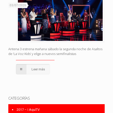
03/07/2026
Antena 3 estrena mañana sábado la segunda noche de Asaltos
de ‘La Voz Kids’ y elige a nuevos semifinalistas
Leer más
CATEGORÍAS
2017 – I AquíTV