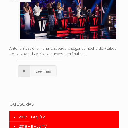
Antena 3 estrena mañana sábado la segunda noche de Asaltos
de ‘La Voz Kids’ y elige a nuevos semifinalistas
Leer más
CATEGORÍAS
2017 – I AquíTV
2018 – II Aquí TV