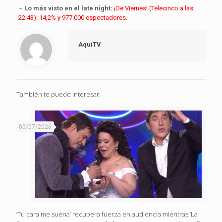
– Lo más visto en el late night:
¡De Viernes! (Telecinco a las
22:43): 14,2% y 977.000 espectadores.
AquíTV
También te puede interesar:
05/07/2026
‘Tu cara me suena’ recupera fuerza en audiencia mientras ‘La