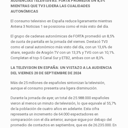
AUDIENCIAS TELEVISIVAS: FORTA PROMEDIA UN 8,5%
MIENTRAS QUE TV3 LIDERA LAS CUALIDADES
AUTONÓMICAS
El consumo televisivo en España reduce ligeramente mientras
Antena 3 Noticias 1 se posiciona como el más visto del día.
El grupo de cadenas autonómicas de FORTA promedió un 8,5%
de cuota de pantalla en la jornada del viernes. Destacó TV3
como el canal autonómico más visto del día, con un 13,6% de
share, seguido de Aragón TV con un 13,3% y TVG con un 10,1%.
Completan el top-5 Canal Sur y ETB2, ambas con un 8,3%.
LA TELEVISION EN ESPAÑA: UN VISTAZO A LA AUDIENCIA
DEL VIERNES 20 DE SEPTIEMBRE DE 2024
Más de 25 millones de españoles sintonizan la televisión,
aunque el consumo presenta una ligera disminución.
Durante la jornada de ayer, un total de 25.988.000 españoles
vieron al menos un minuto de televisión, lo que equivale al 55,7%
de la población de cuatro años en adelante. Esta cifra
representa un incremento de 64.000 espectadores en
comparación con el día anterior, aunque sigue por debajo del
promedio de contactos en septiembre, que es de 26.235.000. En