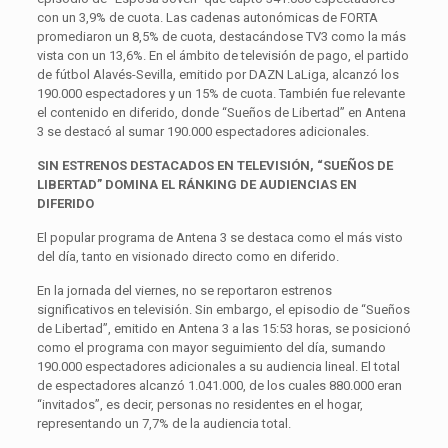
con un 3,9% de cuota. Las cadenas autonómicas de FORTA
promediaron un 8,5% de cuota, destacándose TV3 como la más
vista con un 13,6%. En el ámbito de televisión de pago, el partido
de fútbol Alavés-Sevilla, emitido por DAZN LaLiga, alcanzó los
190.000 espectadores y un 15% de cuota. También fue relevante
el contenido en diferido, donde “Sueños de Libertad” en Antena
3 se destacó al sumar 190.000 espectadores adicionales.
SIN ESTRENOS DESTACADOS EN TELEVISIÓN, “SUEÑOS DE
LIBERTAD” DOMINA EL RÁNKING DE AUDIENCIAS EN
DIFERIDO
El popular programa de Antena 3 se destaca como el más visto
del día, tanto en visionado directo como en diferido.
En la jornada del viernes, no se reportaron estrenos
significativos en televisión. Sin embargo, el episodio de “Sueños
de Libertad”, emitido en Antena 3 a las 15:53 horas, se posicionó
como el programa con mayor seguimiento del día, sumando
190.000 espectadores adicionales a su audiencia lineal. El total
de espectadores alcanzó 1.041.000, de los cuales 880.000 eran
“invitados”, es decir, personas no residentes en el hogar,
representando un 7,7% de la audiencia total.