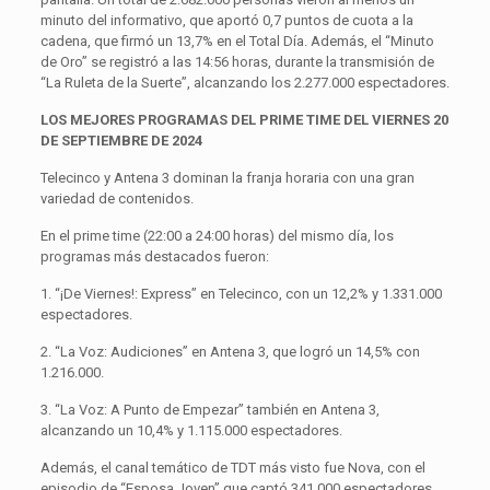
minuto del informativo, que aportó 0,7 puntos de cuota a la
cadena, que firmó un 13,7% en el Total Día. Además, el “Minuto
de Oro” se registró a las 14:56 horas, durante la transmisión de
“La Ruleta de la Suerte”, alcanzando los 2.277.000 espectadores.
LOS MEJORES PROGRAMAS DEL PRIME TIME DEL VIERNES 20
DE SEPTIEMBRE DE 2024
Telecinco y Antena 3 dominan la franja horaria con una gran
variedad de contenidos.
En el prime time (22:00 a 24:00 horas) del mismo día, los
programas más destacados fueron:
1. “¡De Viernes!: Express” en Telecinco, con un 12,2% y 1.331.000
espectadores.
2. “La Voz: Audiciones” en Antena 3, que logró un 14,5% con
1.216.000.
3. “La Voz: A Punto de Empezar” también en Antena 3,
alcanzando un 10,4% y 1.115.000 espectadores.
Además, el canal temático de TDT más visto fue Nova, con el
episodio de “Esposa Joven” que captó 341.000 espectadores