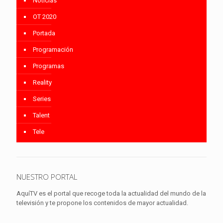
Noticias
OT 2020
Portada
Programación
Programas
Reality
Series
Talent
Tele
NUESTRO PORTAL
AquíTV es el portal que recoge toda la actualidad del mundo de la
televisión y te propone los contenidos de mayor actualidad.