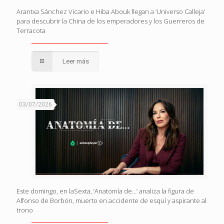
Arantxa Sánchez Vicario e Hiba Abouk llegan a ‘Universo Calleja’
para descubrir la China de los emperadores y los Guerreros de
Terracota
Leer más
03/07/2026
Este domingo, en laSexta, ‘Anatomía de…’ analiza la figura de
Alfonso de Borbón, muerto en accidente de esquí y aspirante al
trono