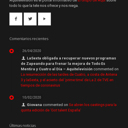
Aquítelevisión es el portal informativo de
El Grupo de Aquí
sobre
todo lo que la tele nos ofrece y nos niega.
Comentarios recientes
26/04/2020
LaSexta obligada a recuperar nuevos programas
de Zapeando para frenar la mejora de Todo Es
Mentira y Cuatro al Día – Aquitelevisión
commented on
La resurrección de las tardes de Cuatro, a costa de Antena
3 y laSexta, y el acierto del ‘prime time’ de La 2 de TVE en
tiempos de coronavirus
10/02/2020
Giovana
commented on
Se abren los castings para la
quinta edición de ‘Got talent España’
Últimas noticias