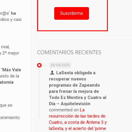
ser@s’
ha
Suscribirme
dios y casi
rival,
COMENTARIOS RECIENTES
u 2º mejor
26/04/2020
y
‘Más Vale
LaSexta obligada a
isto de la
recuperar nuevos
atomía
programas de Zapeando
para frenar la mejora de
Todo Es Mentira y Cuatro al
Día – Aquitelevisión
 que se
commented on
La
resurrección de las tardes de
etenimiento
Cuatro, a costa de Antena 3 y
laSexta, y el acierto del ‘prime