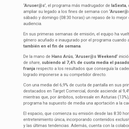
‘Aruser@s’
, el programa más madrugador de
laSexta
,
ampliar su legado a los fines de semana con
‘Aruser@
sábado y domingo (08:30 horas) un repaso de lo mejor 
audiencia.
En sus primeras semanas de emisión, el equipo ha vuelt
género acuñado e inaugurado por el programa cuando 
también en el fin de semana
.
De la mano de
Hans Arús
,
‘Aruser@s Weekend’
inici
de
share
,
subiendo al 7,4% de cuota media el pasad
franja
respecto a los resultados que conseguía la cade
logrado imponerse a su competidor directo.
Con una media del 6,9% de cuota de pantalla en sus pr
destacados en Target Comercial, donde asciende al 9,4%
mientras que, por ámbitos, sobresale en Asturias (13%),
programa ha supuesto de media una aportación a la cad
El espacio, que comienza su emisión desde las 8:30 hor
entretenimiento única, incorporando contenidos exclus
y las últimas tendencias. Además, cuenta con la colabo