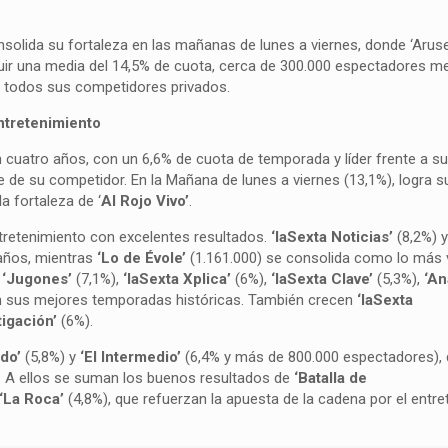
onsolida su fortaleza en las mañanas de lunes a viernes, donde ‘Aru
ir una media del 14,5% de cuota, cerca de 300.000 espectadores me
e todos sus competidores privados.
entretenimiento
 cuatro años, con un 6,6% de cuota de temporada y líder frente a su 
e su competidor. En la Mañana de lunes a viernes (13,1%), logra s
la fortaleza de ‘
Al Rojo Vivo’
.
retenimiento con excelentes resultados.
‘laSexta Noticias’
(8,2%) 
 años, mientras
‘Lo de Évole’
(1.161.000) se consolida como lo más v
o
‘Jugones’
(7,1%),
‘laSexta Xplica’
(6%),
‘laSexta Clave’
(5,3%),
‘An
an sus mejores temporadas históricas. También crecen
‘laSexta
tigación’
(6%).
do’
(5,8%) y
‘El Intermedio’
(6,4% y más de 800.000 espectadores),
. A ellos se suman los buenos resultados de
‘Batalla de
‘La Roca’
(4,8%), que refuerzan la apuesta de la cadena por el entr