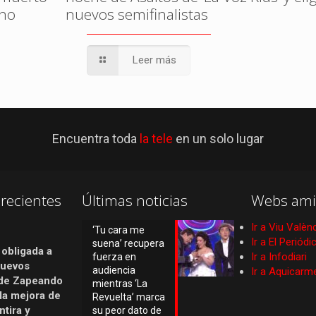
ono
nuevos semifinalistas
Leer más
Encuentra toda
la tele
en un solo lugar
recientes
Últimas noticias
Webs ami
Ir a Viu Valèn
‘Tu cara me
Ir a El Periód
suena’ recupera
 obligada a
Ir a Infodiari
fuerza en
nuevos
audiencia
Ir a Aquicarm
de Zapeando
mientras ‘La
 la mejora de
Revuelta’ marca
tira y
su peor dato de