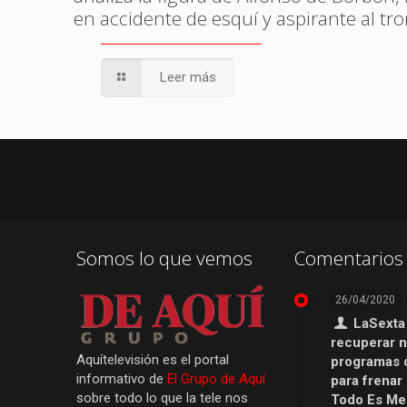
en accidente de esquí y aspirante al tr
Leer más
Somos lo que vemos
Comentarios 
26/04/2020
LaSexta
recuperar 
Aquítelevisión es el portal
programas 
informativo de
El Grupo de Aquí
para frenar
sobre todo lo que la tele nos
Todo Es Men