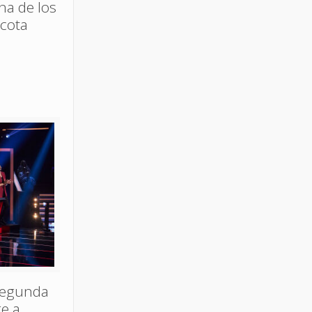
ina de los
acota
segunda
ge a