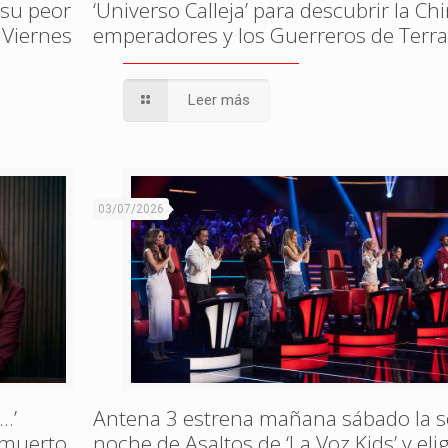
 su peor
‘Universo Calleja’ para descubrir la Ch
 Viernes
emperadores y los Guerreros de Terr
Leer más
03/07/2026
…’
Antena 3 estrena mañana sábado la 
, muerto
noche de Asaltos de ‘La Voz Kids’ y eli