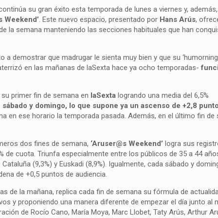
 continúa su gran éxito esta temporada de lunes a viernes y, además
s Weekend’
. Este nuevo espacio, presentado por
Hans Arús
, ofre
de la semana manteniendo las secciones habituales que han conqui
o a demostrar que madrugar le sienta muy bien y que su ‘humorning t
aterrizó en las mañanas de laSexta hace ya ocho temporadas-
func
ó su primer fin de semana en
laSexta
logrando una media del 6,5%
o sábado y domingo, lo que supone ya un ascenso de +2,8 punto
na en ese horario la temporada pasada. Además, en el último fin d
imeros dos fines de semana,
‘Aruser@s Weekend’
logra sus regist
 de cuota. Triunfa especialmente entre los públicos de 35 a 44 año
 Cataluña (9,3%) y Euskadi (8,9%). Igualmente, cada sábado y doming
ena de +0,5 puntos de audiencia.
as de la mañana, replica cada fin de semana su fórmula de actualid
ivos y proponiendo una manera diferente de empezar el día junto al
ración de Rocío Cano, María Moya, Marc Llobet, Taty Arús, Arthur A