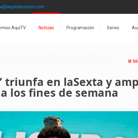
la@aquitelevision.com
emios AquíTV
Noticias
Programación
Series
Au
Mo
triunfa en laSexta y amp
 a los fines de semana