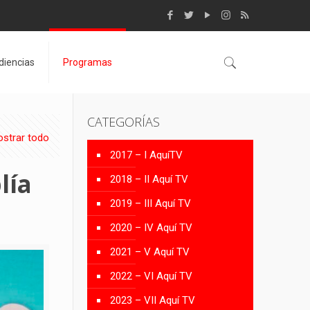
diencias
Programas
CATEGORÍAS
strar todo
2017 – I AquíTV
lía
2018 – II Aquí TV
2019 – III Aquí TV
2020 – IV Aquí TV
2021 – V Aquí TV
2022 – VI Aquí TV
2023 – VII Aquí TV