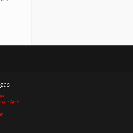
gas
cia
ico de Aquí
en