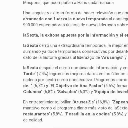
Maspons, que acompañan a Hans cada mañana.
Una singular y exitosa forma de hacer televisión que c
arrancado con fuerza la nueva temporada
al consegu
900.000 espectadores únicos, de nuevo liderando sobr
laSexta, la exitosa apuesta por la información y el 
laSexta
cerró una extraordinaria temporada, la mejor en
sumando ya doce temporadas consecutivas por delante d
dato de la historia gracias al liderazgo de
‘Aruser@s’
y 
laSexta
despide el curso combinando información y ent
Tarde’
(7,4%) logran sus mejores datos en los últimos
cadena por sexto curso consecutivo. Programas com
de…’
(6,7%)
y ‘El Objetivo de Ana Pastor’
(6,5%) firm
Columna’
(6,8%),
‘Salvados’
(6,3%) y
‘Equipo de Inves
En entretenimiento, brillan
‘Aruser@s’
(16,8%),
‘Zapean
mantuvo como el programa diario más visto de laSexta
restaurantes’
(5,8%),
‘Pesadilla en la cocina’
(5,8%) y
de calidad.