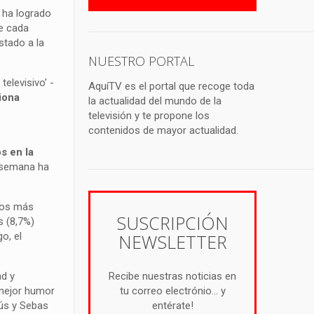
, ha logrado
ce cada
stado a la
NUESTRO PORTAL
elevisivo’ -
AquíTV es el portal que recoge toda
iona
la actualidad del mundo de la
televisión y te propone los
contenidos de mayor actualidad.
s en la
e semana ha
ros más
SUSCRIPCIÓN
s (8,7%)
o, el
NEWSLETTER
ad y
Recibe nuestras noticias en
 mejor humor
tu correo electrónio... y
rús y Sebas
entérate!