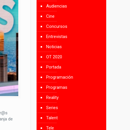
Audiencias
Cine
Concursos
Entrevistas
Noticias
OT 2020
Portada
Programación
Programas
Reality
Series
er@s
Talent
anja de
Tele