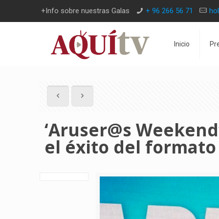
+Info sobre nuestras Galas
+ 96 266 56 71
ho
Inicio
Pr
‘Aruser@s Weekend’ 
el éxito del formato