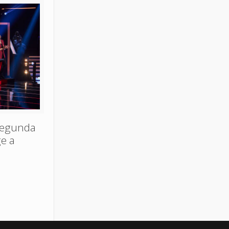
segunda
ge a