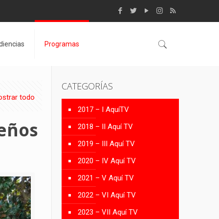
diencias
Programas
CATEGORÍAS
strar todo
2017 – I AquíTV
ueños
2018 – II Aquí TV
2019 – III Aquí TV
2020 – IV Aquí TV
2021 – V Aquí TV
2022 – VI Aquí TV
2023 – VII Aquí TV