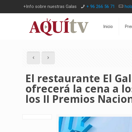
+Info sobre nuestras Galas
+ 96 266 56 71
hol
Inicio
Pre
El restaurante El G
ofrecerá la cena a l
los II Premios Nacio