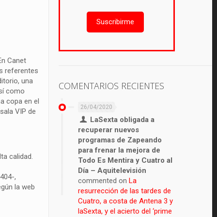
Suscribirme
 En Canet
s referentes
itorio, una
COMENTARIOS RECIENTES
así como
na copa en el
26/04/2020
 sala VIP de
LaSexta obligada a
recuperar nuevos
programas de Zapeando
para frenar la mejora de
ta calidad.
Todo Es Mentira y Cuatro al
Día – Aquitelevisión
404-,
commented on
La
según la web
resurrección de las tardes de
Cuatro, a costa de Antena 3 y
laSexta, y el acierto del ‘prime