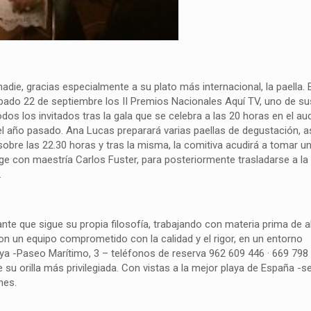
die, gracias especialmente a su plato más internacional, la paella.
ábado 22 de septiembre los II Premios Nacionales Aquí TV, uno de su
odos los invitados tras la gala que se celebra a las 20 horas en el aud
el año pasado. Ana Lucas preparará varias paellas de degustación, 
bre las 22.30 horas y tras la misma, la comitiva acudirá a tomar u
rige con maestría Carlos Fuster, para posteriormente trasladarse a la
.
nte que sigue su propia filosofía, trabajando con materia prima de al
on un equipo comprometido con la calidad y el rigor, en un entorno
aya -Paseo Marítimo, 3 – teléfonos de reserva 962 609 446 · 669 798 
e su orilla más privilegiada. Con vistas a la mejor playa de España -
nes.