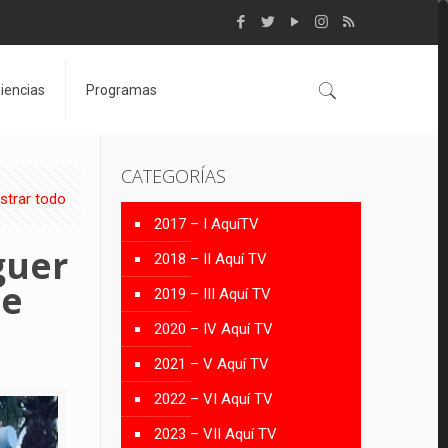
iencias
Programas
CATEGORÍAS
strar todo
2017 – I AquíTV
guer
2018 – II Aquí TV
de
2019 – III Aquí TV
2020 – IV Aquí TV
2021 – V Aquí TV
2022 – VI Aquí TV
2023 – VII Aquí TV