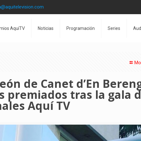
a@aquitelevision.com
mios AquíTV
Noticias
Programación
Series
Aud
Mo
aleón de Canet d’En Beren
os premiados tras la gala 
nales Aquí TV