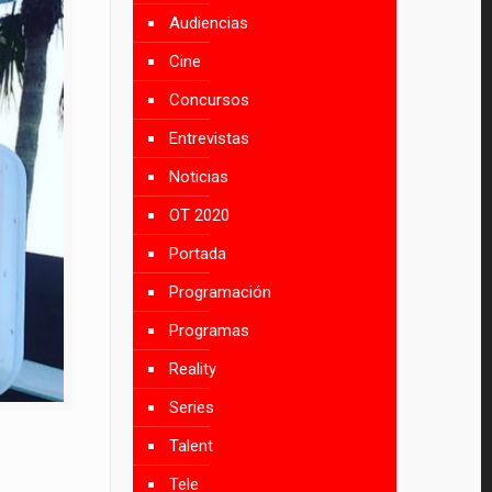
Audiencias
Cine
Concursos
Entrevistas
Noticias
OT 2020
Portada
Programación
Programas
Reality
Series
Talent
Tele