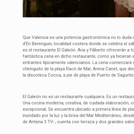
Que Valencia es una potencia gastronómica no lo duda na
d’En Berenguer, localidad costera donde se celebra el s
es el restaurante El Galeón. Ana y Filiberto ofrecerán a t
fantástica cena en dicho restaurante, como ya hicieran 
entrantes típicamente valencianos. La cena comenzará so
chiringuito de la playa Racó de Mar, Arena Canet, que di
la discoteca Cocoa, a pie de playa de Puerto de Sagunto
El Galeón no es un restaurante cualquiera. Es un restaura
Una cocina moderna, creativa, de cuidada elaboración, c
excepcional. Se encuentra ubicado a primera línea de pl
inundado por la luz y la brisa del Mar Mediterráneo, desd
de Antena 3 TV-, cuenta con terraza y dos grandes salo