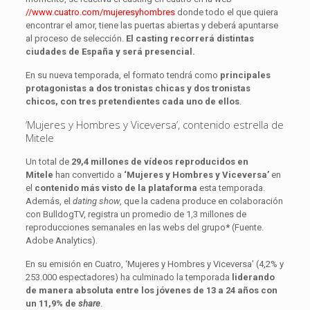
//www.cuatro.com/mujeresyhombres
donde todo el que quiera
encontrar el amor, tiene las puertas abiertas y deberá apuntarse
al proceso de selección.
El casting recorrerá distintas
ciudades de España y será presencial.
En su nueva temporada, el formato tendrá como
principales
protagonistas a
dos tronistas chicas y dos tronistas
chicos, con tres pretendientes cada uno de ellos
.
‘Mujeres y Hombres y Viceversa’, contenido estrella de
Mitele
Un total de
29,4 millones de vídeos reproducidos en
Mitele
han convertido a
‘Mujeres y Hombres y Viceversa’
en
el
contenido más visto de la plataforma
esta temporada.
Además, el
dating show
, que la cadena produce en colaboración
con BulldogTV, registra un promedio de 1,3 millones de
reproducciones semanales en las webs del grupo
*
(Fuente.
Adobe Analytics).
En su emisión en Cuatro, ‘Mujeres y Hombres y Viceversa’ (4,2% y
253.000 espectadores) ha culminado la temporada
liderando
de manera absoluta entre los jóvenes de 13 a 24 años con
un 11,9% de
share
.