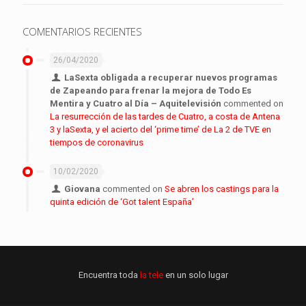
COMENTARIOS RECIENTES
26/04/2020
LaSexta obligada a recuperar nuevos programas
de Zapeando para frenar la mejora de Todo Es
Mentira y Cuatro al Día – Aquitelevisión
commented on
La resurrección de las tardes de Cuatro, a costa de Antena
3 y laSexta, y el acierto del ‘prime time’ de La 2 de TVE en
tiempos de coronavirus
10/02/2020
Giovana
commented on
Se abren los castings para la
quinta edición de ‘Got talent España’
Encuentra toda
la tele
en un solo lugar