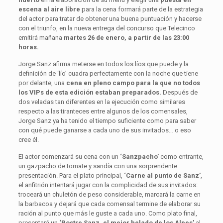
escena al aire libre
para la cena formará parte de la estrategia
del actor para tratar de obtener una buena puntuación y hacerse
con el triunfo, en la nueva entrega del concurso que Telecinco
emitirá mañana
martes 26 de enero, a partir de las 23:00
horas.
Jorge Sanz afirma meterse en todos los líos que puede y la
definición de ‘lío’ cuadra perfectamente con la noche que tiene
por delante, una
cena en pleno campo para la que no todos
los VIPs de esta edición estaban preparados.
Después de
dos veladas tan diferentes en la ejecución como similares
respecto a las tiranteces entre algunos de los comensales,
Jorge Sanz ya ha tenido el tiempo suficiente como para saber
con qué puede ganarse a cada uno de sus invitados… o eso
cree él.
El actor comenzará su cena con un
‘Sanzpacho’
como entrante,
un gazpacho de tomate y sandía con una sorprendente
presentación. Para el plato principal,
‘Carne al punto de Sanz’
,
el anfitrión intentará jugar con la complicidad de sus invitados:
troceará un chuletón de peso considerable, marcará la carne en
la barbacoa y dejará que cada comensal termine de elaborar su
ración al punto que más le guste a cada uno. Como plato final,
presentará un
‘Postre Sanz, el mejor helado de los Alpes’
,al