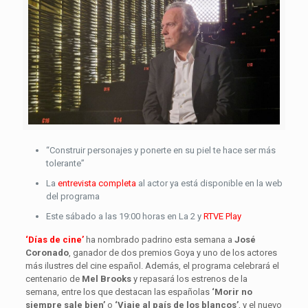
“Construir personajes y ponerte en su piel te hace ser más
tolerante”
La
entrevista completa
al actor ya está disponible en la web
del programa
Este sábado a las 19:00 horas en La 2 y
RTVE Play
‘Días de cine’
ha nombrado padrino esta semana a
José
Coronado
, ganador de dos premios Goya y uno de los actores
más ilustres del cine español. Además, el programa celebrará el
centenario de
Mel Brooks
y repasará los estrenos de la
semana, entre los que destacan las españolas
‘Morir no
siempre sale bien’
o
‘Viaje al país de los blancos’
, y el nuevo