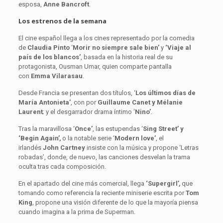
esposa,
Anne Bancroft
.
Los estrenos de la semana
El cine español llega a los cines representado por la comedia
de
Claudia Pinto
‘
Morir no siempre sale bien’
y
‘Viaje al
país de los blancos’
, basada en la historia real de su
protagonista, Ousman Umar, quien comparte pantalla
con
Emma Vilarasau
.
Desde Francia se presentan dos títulos, ‘
Los últimos días de
María Antonieta’
, con por
Guillaume Canet y Mélanie
Laurent
;
y el desgarrador drama íntimo ‘
Nino’
.
Tras la maravillosa ‘
Once’
, las estupendas ‘
Sing Street’ y
‘Begin Again’
,
o la notable serie ‘
Modern love’
, el
irlandés
John Cartney
insiste con la música y propone ‘Letras
robadas’, donde, de nuevo, las canciones desvelan la trama
oculta tras cada composición.
En el apartado del cine más comercial, llega
‘Supergirl’
,
que
tomando como referencia la reciente miniserie escrita por
Tom
King
, propone una visión diferente de lo que la mayoría piensa
cuando imagina a la prima de Superman.