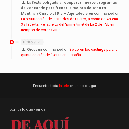
LaSexta obligada a recuperar nuevos programas
de Zapeando para frenar la mejora de Todo Es
Mentira y Cuatro al Día – Aquitelevisión
commented on
La resurrección de las tardes de Cuatro, a costa de Antena
3 y laSexta, y el acierto del ‘prime time’ de La 2 de TVE en
tiempos de coronavirus
10/02/2020
Giovana
commented on
Se abren los castings para la
quinta edición de ‘Got talent España’
Encuentra toda
la tele
en un solo lugar
Somos lo que vemos