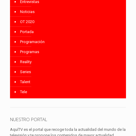
Entrevistas
Noticias
OT 2020
Portada
Programación
Programas
Reality
Series
Talent
Tele
NUESTRO PORTAL
AquíTV es el portal que recoge toda la actualidad del mundo de la
televisión y te propone los contenidos de mayor actualidad.