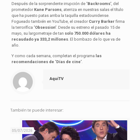
Después de la sorprendente irrupción de
‘Backrooms’
, del
prometedor
Kane Parsons
, aterriza en nuestras salas el título
que ha puesto patas arriba la taquilla estadounidense.
Fogueado también en YouTube, el creador
Curry Barker
firma
la terrorífica
‘Obsession’
. Desde su estreno el pasado 15 de
mayo, su largometraje de tan
solo 750.000 dólares ha
recaudado ya 333,2 millones
. El bombazo de lo que va de
año.
Y como cada semana, completan el programa
las
recomendaciones de ‘Días de cine’
.
AquíTV
También te puede interesar:
05/07/2026