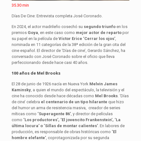
35.30 min
Días De Cine: Entrevista completa José Coronado.
En 2024, el actor madrileño cosechó su
segundo triunfo
en los
premios
Goya
, en este caso como
mejor actor de reparto
por
su papel en la película de
Víctor Erice ‘Cerrar los ojos’
,
nominada en 11 categorías de la 38ª edición de la gran cita del
cine español. El director de ‘Días de cine’, Gerardo Sánchez, ha
conversado con José Coronado sobre el oficio que lleva
perfeccionando desde hace casi 40 años.
100 años de Mel Brooks
El 28 de junio de 1926 nacía en Nueva York
Melvin James
Kaminsky
, a quien el mundo del espectáculo, la televisión y el
cine ha conocido desde hace décadas como
Mel Brooks
. ‘Días
de cine’ celebra
el centenario de un tipo hilarante
que hizo
del humor un arma de resistencia masiva, creador de series
míticas como
‘Superagente 86’
, y director de películas
como
‘Los productores’, ‘El jovencito Frankenstein’, ‘La
última locura’ o ‘Sillas de montar calientes’
. En labores de
producción, es responsable de obras históricas como
‘El
hombre elefante’
, coprotagonizada por su segunda