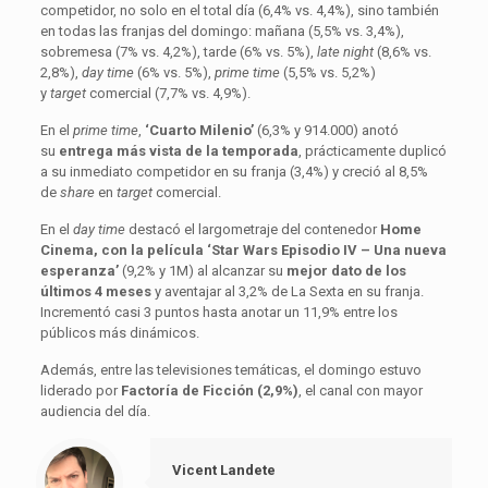
competidor, no solo en el total día (6,4% vs. 4,4%), sino también
en todas las franjas del domingo: mañana (5,5% vs. 3,4%),
sobremesa (7% vs. 4,2%), tarde (6% vs. 5%),
late night
(8,6% vs.
2,8%),
day time
(6% vs. 5%),
prime time
(5,5% vs. 5,2%)
y
target
comercial (7,7% vs. 4,9%).
En el
prime time
,
‘Cuarto Milenio’
(6,3% y 914.000) anotó
su
entrega más vista de la temporada
, prácticamente duplicó
a su inmediato competidor en su franja (3,4%) y creció al 8,5%
de
share
en
target
comercial.
En el
day time
destacó el largometraje del contenedor
Home
Cinema, con la película ‘Star Wars Episodio IV – Una nueva
esperanza’
(9,2% y 1M) al alcanzar su
mejor dato de los
últimos 4 meses
y aventajar al 3,2% de La Sexta en su franja.
Incrementó casi 3 puntos hasta anotar un 11,9% entre los
públicos más dinámicos.
Además, entre las televisiones temáticas, el domingo estuvo
liderado por
Factoría de Ficción (2,9%)
, el canal con mayor
audiencia del día.
Vicent Landete