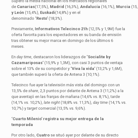
Superó la media nacional en los mercados regionales
de
Canarias
(17,5%),
Madrid
(16,3%),
Andalucía
(16,1%),
Murcia
(15
y León
(15,4%),
Euskadi
(14,8%) y en el
denominado
‘Resto’
(18,3%).
Previamente,
Informativos Telecinco 21h
(12,5% y 1,9M) fue la
oferta favorita para los espectadores en su banda de emisión
tras obtener su mejor marca en domingo de los últimos 6
meses.
En
day time
, destacaron los liderazgos de
‘Socialite by
Cazamariposas’
(15,9% y 1,3M), con casi 3 puntos de ventaja
sobre el 13% de su competidor y
‘Viva la vida’
(13,2% y 1,6M),
que también superó la oferta de Antena 3 (10,1%).
Telecinco fue ayer la televisión más vista del domingo con un
13,5% de
share
, 2,3 puntos por delante de Antena 3 (11,2%) a la
que aventajó en las franjas de mañana (14,6% vs. 8,1%), tarde
(14,1% vs. 10,2%),
late night
(18,8% vs. 11,3%),
day time
(14,1% vs.
10,7%) y
target
comercial (13,5% vs. 9,6%).
‘Cuarto Milenio’ registra su mejor entrega de la
temporada
Por otro lado,
Cuatro
se situó ayer por delante de su directo