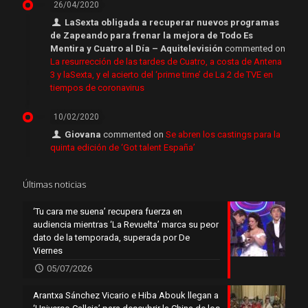
26/04/2020
LaSexta obligada a recuperar nuevos programas
de Zapeando para frenar la mejora de Todo Es
Mentira y Cuatro al Día – Aquitelevisión
commented on
La resurrección de las tardes de Cuatro, a costa de Antena
3 y laSexta, y el acierto del ‘prime time’ de La 2 de TVE en
tiempos de coronavirus
10/02/2020
Giovana
commented on
Se abren los castings para la
quinta edición de ‘Got talent España’
Últimas noticias
‘Tu cara me suena’ recupera fuerza en
audiencia mientras ‘La Revuelta’ marca su peor
dato de la temporada, superada por De
Viernes
05/07/2026
Arantxa Sánchez Vicario e Hiba Abouk llegan a