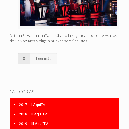
Antena 3 estrena mañana sábado la segunda noche de Asaltos
de ‘La Voz Kids’ y elige a nuevos semifinalistas
Leer más
CATEGORÍAS
2017 – I AquíTV
2018 – II Aquí TV
2019 – III Aquí TV