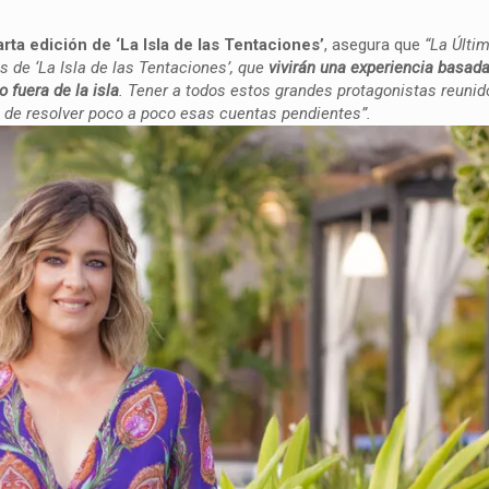
rta edición de ‘La Isla de las Tentaciones’
, asegura que
“La Últi
s de ‘La Isla de las Tentaciones’, que
vivirán una experiencia basada
 fuera de la isla
. Tener a todos estos grandes protagonistas reunid
 de resolver poco a poco esas cuentas pendientes”.