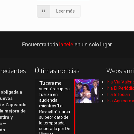
Leer más
Encuentra toda
la tele
en un solo lugar
recientes
Últimas noticias
Webs ami
Ir a Viu Valèn
‘Tu cara me
Ir a El Periód
suena’ recupera
 obligada a
Ir a Infodiari
fuerza en
nuevos
audiencia
Ir a Aquicarm
de Zapeando
mientras ‘La
 la mejora de
Revuelta’ marca
tira y
su peor dato de
la temporada,
a –
superada por De
ión