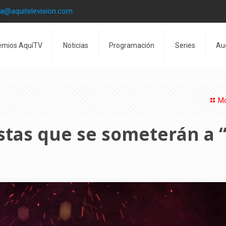
la@aquitelevision.com
emios AquíTV
Noticias
Programación
Series
Au
Mo
stas que se someterán a 