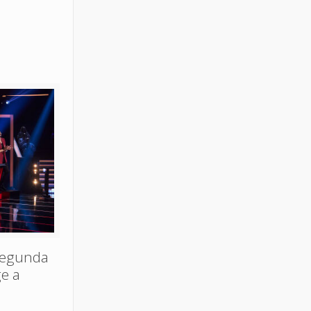
segunda
ge a