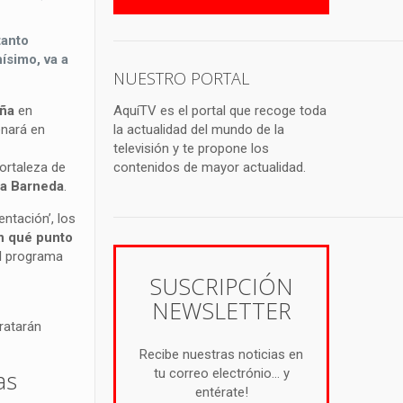
tanto
ísimo, va a
NUESTRO PORTAL
aña
en
AquíTV es el portal que recoge toda
enará en
la actualidad del mundo de la
televisión y te propone los
fortaleza de
contenidos de mayor actualidad.
a Barneda
.
ntación’, los
n qué punto
l programa
SUSCRIPCIÓN
NEWSLETTER
tratarán
Recibe nuestras noticias en
as
tu correo electrónio... y
entérate!