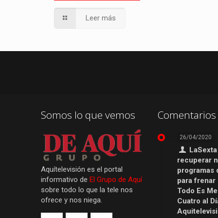
Leer más
Somos lo que vemos
Comentarios 
26/04/2020
LaSexta
recuperar 
Aquítelevisión es el portal
programas 
informativo de
El Grupo de Aquí
para frenar
sobre todo lo que la tele nos
Todo Es Men
ofrece y nos niega.
Cuatro al Dí
Aquitelevis