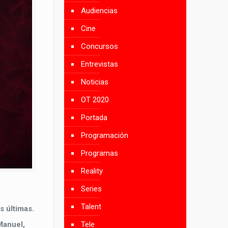
Audiencias
Cine
Concursos
Entrevistas
Noticias
OT 2020
Portada
Programación
Programas
Reality
Series
Talent
s últimas.
Manuel,
Tele