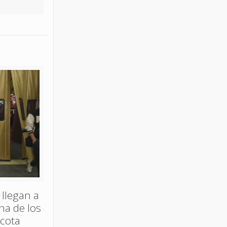
 llegan a
ina de los
acota