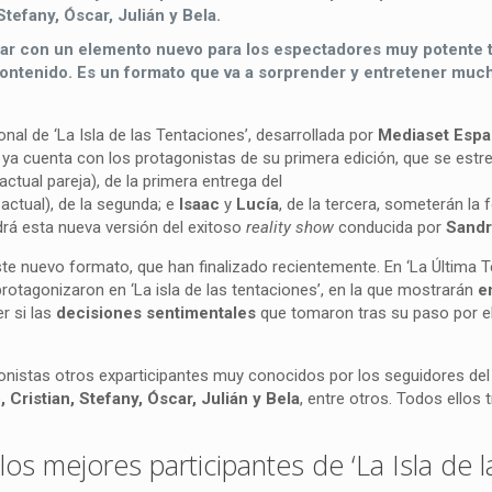
Stefany, Óscar, Julián y Bela.
ntar con un elemento nuevo para los espectadores muy potente 
ontenido. Es un formato que va a sorprender y entretener much
ional de ‘La Isla de las Tentaciones’, desarrollada por
Mediaset Esp
 ya cuenta con los protagonistas de su primera edición, que se estr
 actual pareja), de la primera entrega del
 actual), de la segunda; e
Isaac
y
Lucía
, de la tercera, someterán la 
rá esta nueva versión del exitoso
reality show
conducida por
Sandr
e nuevo formato, que han finalizado recientemente. En ‘La Última Te
protagonizaron en ‘La isla de las tentaciones’, en la que mostrarán
e
r si las
decisiones sentimentales
que tomaron tras su paso por e
onistas otros exparticipantes muy conocidos por los seguidores del
Cristian, Stefany, Óscar, Julián y Bela
, entre otros. Todos ellos 
os mejores participantes de ‘La Isla de l