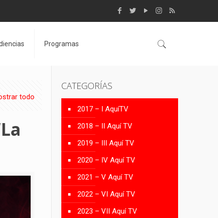
diencias
Programas
CATEGORÍAS
strar todo
2017 – I AquíTV
“La
2018 – II Aquí TV
2019 – III Aquí TV
2020 – IV Aquí TV
2021 – V Aquí TV
2022 – VI Aquí TV
2023 – VII Aquí TV