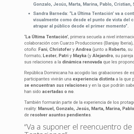
Gonzalo, Jesús, Marta, Marina, Pablo, Cristian, 
Sandra Barneda: “La Última Tentación’ va a co
visualmente como desde el punto de vista del c
atrapar al público desde el primer momento”.
‘La Última Tentación’
, primera secuela a nivel internac
colaboración con Cuarzo Producciones (Banijay Iberia),
otoño:
Fani
,
Christofer
y
Andrea
(junto a
Roberto
, su
formato;
Lester
,
Patri
y
Mayka
(y
Alejandro
, su pareja
sus relaciones a la
dinámica renovada
que les propond
República Dominicana ha acogido las grabaciones de est
participantes vivirán una
experiencia distinta
a la que 
se encuentran sus relaciones
y en la que podrán sabe
han sido
acertadas o no
.
También formarán parte de la experiencia de los protag
reality:
Manuel, Gonzalo, Jesús, Marta, Marina, Pablo, 
de
resolver asuntos pendientes
.
“Va a suponer el reencuentro de l