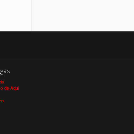
gas
cia
ico de Aquí
en