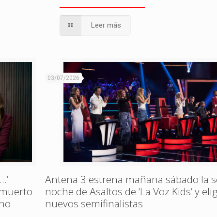
Leer más
03/07/2026
…’
Antena 3 estrena mañana sábado la 
, muerto
noche de Asaltos de ‘La Voz Kids’ y eli
ono
nuevos semifinalistas