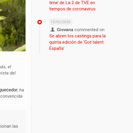
time’ de La 2 de TVE en
tiempos de coronavirus
10/02/2020
Giovana
commented on
Se abren los castings para la
quinta edición de ‘Got talent
España’
ás, el
ista del
iquecedor
; ha
y convencida
sionan las