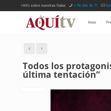
+Info sobre nuestras Galas
+ 96 266 56 71
ho
Inicio
Pr
Todos los protagoni
última tentación”