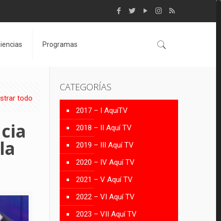
iencias
Programas
CATEGORÍAS
strar todo
2017 – I AquíTV
cia
2018 – II Aquí TV
la
2019 – III Aquí TV
2020 – IV Aquí TV
2021 – V Aquí TV
2022 – VI Aquí TV
2023 – VII Aquí TV