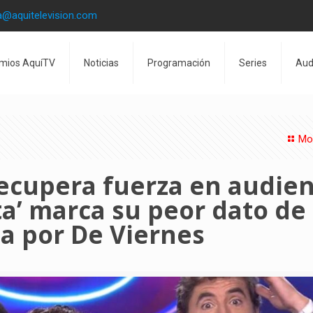
a@aquitelevision.com
mios AquíTV
Noticias
Programación
Series
Aud
Mo
recupera fuerza en audien
a’ marca su peor dato de 
a por De Viernes