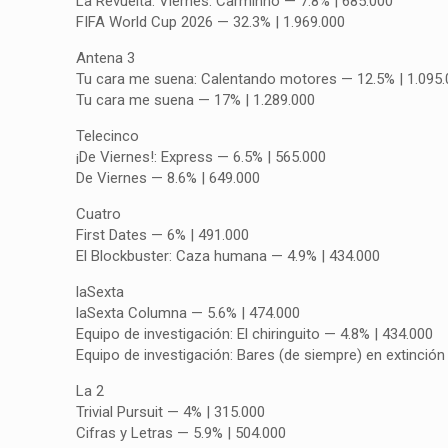
La Revuelta: Viernes: Carminho — 7.8% | 685.000
FIFA World Cup 2026 — 32.3% | 1.969.000
Antena 3
Tu cara me suena: Calentando motores — 12.5% | 1.095
Tu cara me suena — 17% | 1.289.000
Telecinco
¡De Viernes!: Express — 6.5% | 565.000
De Viernes — 8.6% | 649.000
Cuatro
First Dates — 6% | 491.000
El Blockbuster: Caza humana — 4.9% | 434.000
laSexta
laSexta Columna — 5.6% | 474.000
Equipo de investigación: El chiringuito — 4.8% | 434.000
Equipo de investigación: Bares (de siempre) en extinción
La 2
Trivial Pursuit — 4% | 315.000
Cifras y Letras — 5.9% | 504.000