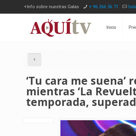
+Info sobre nuestras Galas
+ 96 266 56 71
hol
Inicio
Pre
‘Tu cara me suena’ 
mientras ‘La Revuelt
temporada, superad