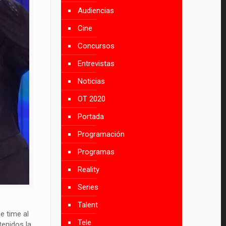
Audiencias
Cine
Concursos
Entrevistas
Noticias
OT 2020
Portada
Programación
Programas
Reality
Series
Talent
e time al
Tele
tenidos la