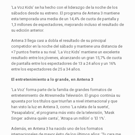
‘La Voz Kids’ se ha hecho con el liderazgo de la noche de los
sábados desde su estreno. El programa de Antena 3 mantiene
esta temporada una media de un 14,4% de cuota de pantalla y
1,3 millones de espectadores, mejorando incluso el resultado de
su edición anterior.
Antena 3 llega casi a dobla el resultado de su principal
competidor en la noche del sábado y mantiene una distancia de
+7 puntos frente a su rival. ‘La Voz Kids’ mantiene un excelente
resultado entre los jóvenes, alcanzando un gran 15,7% de cuota
de pantalla entre los espectadores de 13 a 24 años y un 16%
entre los espectadores de 25 a 34 años.
El entretenimiento a lo grande, en Antena 3
‘La Voz’ forma parte de la familia de grandes formatos de
entretenimiento de Atresmedia Televisión. El grupo continúa su
apuesta por los títulos que triunfan a nivel internacional y que
han visto la luz en Antena 3, como ‘La ruleta de la suerte’,
‘Pasapalabra’, el programa más visto de la televisión, ‘Mask
Singer: adivina quién canta’, ‘Atrapa un millón’ o ‘El 1%’.
Además, en Antena 3 ha nacido uno de los formatos
internacionales de mayor éxito de los últimos años: ‘Tu cara me