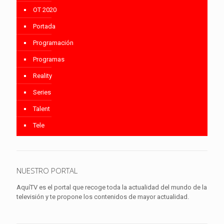
OT 2020
Portada
Programación
Programas
Reality
Series
Talent
Tele
NUESTRO PORTAL
AquíTV es el portal que recoge toda la actualidad del mundo de la
televisión y te propone los contenidos de mayor actualidad.