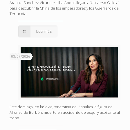
Arantxa Sánchez Vicario e Hiba Abouk llegan a ‘Universo Calleja’
para descubrir la China de los emperadores y los Guerreros de
Terracota
Leer más
03/07/2026
Este domingo, en laSexta, ‘Anatomía de…’ analiza la figura de
Alfonso de Borbón, muerto en accidente de esquí y aspirante al
trono