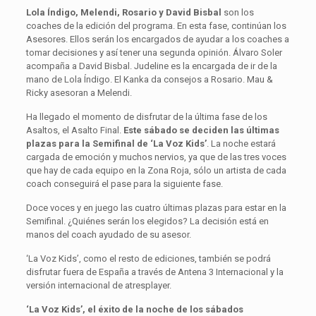
Lola Índigo, Melendi, Rosario y David Bisbal
son los
coaches de la edición del programa. En esta fase, continúan los
Asesores. Ellos serán los encargados de ayudar a los coaches a
tomar decisiones y así tener una segunda opinión. Álvaro Soler
acompaña a David Bisbal. Judeline es la encargada de ir de la
mano de Lola Índigo. El Kanka da consejos a Rosario. Mau &
Ricky asesoran a Melendi.
Ha llegado el momento de disfrutar de la última fase de los
Asaltos, el Asalto Final.
Este sábado se deciden las últimas
plazas para la Semifinal de ‘La Voz Kids’
. La noche estará
cargada de emoción y muchos nervios, ya que de las tres voces
que hay de cada equipo en la Zona Roja, sólo un artista de cada
coach conseguirá el pase para la siguiente fase.
Doce voces y en juego las cuatro últimas plazas para estar en la
Semifinal. ¿Quiénes serán los elegidos? La decisión está en
manos del coach ayudado de su asesor.
‘La Voz Kids’, como el resto de ediciones, también se podrá
disfrutar fuera de España a través de Antena 3 Internacional y la
versión internacional de atresplayer.
‘La Voz Kids’, el éxito de la noche de los sábados