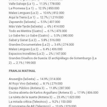
Valle Salvaje (La 1) → 11.3% | 778.000
La Promesa (La 1) → 12.5% | 850.000
Malas Lenguas (La 2) → 10.6% | 812.000
Aquí la Tierra (La 1) → 12.7% | 1.219.000
Zapeando (laSexta) → 5.5% | 437.000
Más Vale Tarde (laSexta) → 6% | 414.000
Todo es Mentira (Cuatro) → 6.1% | 473.000
Lo Sabe No Lo Sabe (Cuatro) → 5.5% | 380.000
Saber y Ganar (La 2) → 5.8% | 516.000
Grandes Documentales (La 2) → 3.6% | 274.000
Malas Lenguas (La 2) → 6.4% | 436.000
Espacios Increíbles (La 2) → 2% | 147.000
Grandes Diseños de Suecia: El archipiélago de Gotemburgo (La
2) → 2.1% | 199.000
FRANJA MATINAL
Aruser@s (laSexta) → 14.9% | 314.000
Al Rojo Vivo (laSexta) → 8.1% | 279.000
Espejo Público (Antena 3) → 11.8% | 287.000
Cocina abierta de Karlos Arguiñano (Antena 3) → 17.9% | 836.000
La ruleta de la suerte (Antena 3) → 23.4% | 1.623.000
La mirada crítica (Telecinco) → 9.2% | 153.000
El programa de AR (Telecinco) → 13.6% | 329.000