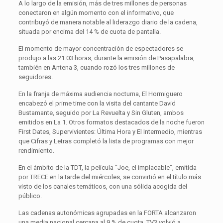
A lo largo de la emisión, más de tres millones de personas
conectaron en algún momento con el informativo, que
contribuyó de manera notable al liderazgo diario de la cadena,
situada por encima del 14 % de cuota de pantalla.
El momento de mayor concentración de espectadores se
produjo a las 21:03 horas, durante la emisión de Pasapalabra,
también en Antena 3, cuando rozó los tres millones de
seguidores.
En la franja de máxima audiencia nocturna, El Hormiguero
encabezó el prime time con la visita del cantante David
Bustamante, seguido por La Revuelta y Sin Gluten, ambos
emitidos en La 1. Otros formatos destacados de la noche fueron
First Dates, Supervivientes: Última Hora y El Intermedio, mientras
que Cifras y Letras completó la lista de programas con mejor
rendimiento.
En el ámbito de la TDT, la película “Joe, el implacable”, emitida
por TRECE en la tarde del miércoles, se convirtió en el título más
visto de los canales temáticos, con una sólida acogida del
público.
Las cadenas autonómicas agrupadas en la FORTA alcanzaron
una media nacional cercana al 9 % de cuota. TV3 volvió a