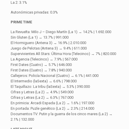
La 2: 3.1%
Autonómicas privadas: 0.3%
PRIME TIME
La Revuelta: Milo J – Diego Martín (La 1) → 14.2% | 1.692.000
Sin Gluten (La 1) → 13.7% | 991.000
El Hormiguero (Antena 3) → 16.9% | 2.010.000
Juego de Pelotas (Antena 3) → 9.4% | 611.000
Supervivientes All Stars: Última Hora (Telecinco) → 7% | 820.000
La Agencia (Telecinco) → 7.9% | 567.000
First Dates (Cuatro) → 5.7% | 646.000
First Dates (Cuatro) → 7.8% | 940.000
Callejeros: Policía Nacional (Cuatro) → 6.1% | 441.000
El Intermedio (laSexta) → 6.6% | 798.000
El Taquillazo: La tribu (laSexta) → 5.3% | 390.000
Cifras y Letras (La 2) → 4.9% | 549.000
Cifras y Letras (La 2) → 6.3% | 767.000
En primicia: Arcadi Espada (La 2) → 1.6% | 197.000
En portada: Puzle genético (La 2) → 2.3% | 214.000
Documentos TV: Putin y la guerra de los cinco mares (La 2) →
2.1% | 132.000