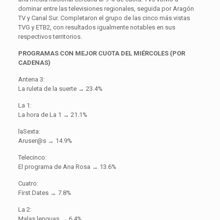
dominar entre las televisiones regionales, seguida por Aragón
TV y Canal Sur. Completaron el grupo de las cinco más vistas
TVG y ETB2, con resultados igualmente notables en sus
respectivos territorios.
PROGRAMAS CON MEJOR CUOTA DEL MIÉRCOLES (POR
CADENAS)
Antena 3:
La ruleta de la suerte → 23.4%
La 1:
La hora de La 1 → 21.1%
laSexta:
Aruser@s → 14.9%
Telecinco:
El programa de Ana Rosa → 13.6%
Cuatro:
First Dates → 7.8%
La 2:
Malas lenguas → 6.4%