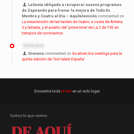
LaSexta obligada a recuperar nuevos programas
de Zapeando para frenar la mejora de Todo Es
Mentira y Cuatro al Día – Aquitelevisión
commented on
La resurrección de las tardes de Cuatro, a costa de Antena
3 y laSexta, y el acierto del ‘prime time’ de La 2 de TVE en
tiempos de coronavirus
10/02/2020
Giovana
commented on
Se abren los castings para la
quinta edición de ‘Got talent España’
Encuentra toda
la tele
en un solo lugar
Somos lo que vemos