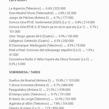
LATE NIGHT
La Agencia (Telecinco) → 6.6% | 223.000
Gran Madrid Show (Telemadrid) → 2.8% | 52.000
Juego de Pelotas (Antena 3) → 6.7% | 177.000
Somos Cine RTVE: Sentimental (2020) (La 1) → 6.8% | 214.000
Somos Cine RTVE 2: El futuro ya no es lo que era (La 1) → 5.7% |
101.000
Cine: Tengo ganas de ti (Cuatro) → 5.9% | 153.000
Callejeros: Detenido (Cuatro) → 6.5% | 200.000
El Desmarque: Madrugada (Telecinco) → 4.3% | 75.000
Pixel a Pixel: Crónicas del videojuego español (La 2) → 1.3% |
41.000
Conciertos Radio 3: Niña Coyote eta Chica Tornado (La 2) →
0.3% | 5.000
SOBREMESA / TARDE
Sueños de libertad (Antena 3) → 13.8% | 1.125.000
Y ahora Sonsoles (Antena 3) → 9.7% | 684.000
Pasapalabra (Antena 3) → 21.3% | 1.978.000
El tiempo justo (Telecinco) → 9.7% | 731.000
El diario de Jorge (Telecinco) → 10.5% | 723.000
Agárrate al sillón (Telecinco) → 7.8% | 734.000
Directo al grano (La 1) → 11% | 853.000