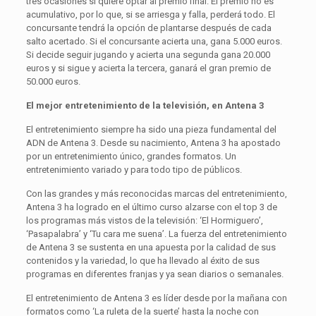
tres ocasiones si quiere optar al premio final. El premio no es
acumulativo, por lo que, si se arriesga y falla, perderá todo. El
concursante tendrá la opción de plantarse después de cada
salto acertado. Si el concursante acierta una, gana 5.000 euros.
Si decide seguir jugando y acierta una segunda gana 20.000
euros y si sigue y acierta la tercera, ganará el gran premio de
50.000 euros.
El mejor entretenimiento de la televisión, en Antena 3
El entretenimiento siempre ha sido una pieza fundamental del
ADN de Antena 3. Desde su nacimiento, Antena 3 ha apostado
por un entretenimiento único, grandes formatos. Un
entretenimiento variado y para todo tipo de públicos.
Con las grandes y más reconocidas marcas del entretenimiento,
Antena 3 ha logrado en el último curso alzarse con el top 3 de
los programas más vistos de la televisión: ‘El Hormiguero’,
‘Pasapalabra’ y ‘Tu cara me suena’. La fuerza del entretenimiento
de Antena 3 se sustenta en una apuesta por la calidad de sus
contenidos y la variedad, lo que ha llevado al éxito de sus
programas en diferentes franjas y ya sean diarios o semanales.
El entretenimiento de Antena 3 es líder desde por la mañana con
formatos como ‘La ruleta de la suerte’ hasta la noche con