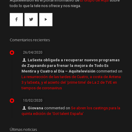
Aquítelevisión es el portal informativo de
El Grupo de Aquí
sobre
todo lo que la tele nos ofrece y nos niega.
Comentarios recientes
26/04/2020
LaSexta obligada a recuperar nuevos programas
de Zapeando para frenar la mejora de Todo Es
Mentira y Cuatro al Día – Aquitelevisión
commented on
La resurrección de las tardes de Cuatro, a costa de Antena
3 y laSexta, y el acierto del ‘prime time’ de La 2 de TVE en
tiempos de coronavirus
10/02/2020
Giovana
commented on
Se abren los castings para la
quinta edición de ‘Got talent España’
Últimas noticias