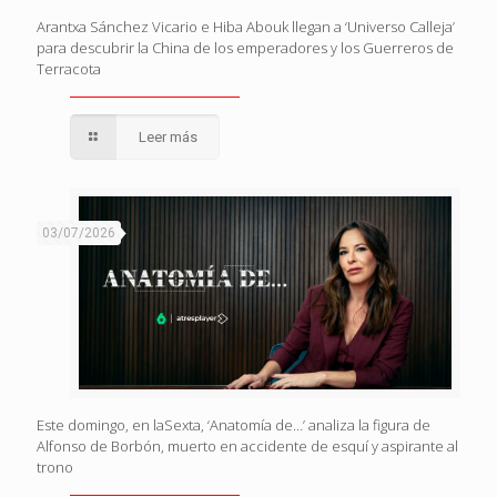
Arantxa Sánchez Vicario e Hiba Abouk llegan a ‘Universo Calleja’
para descubrir la China de los emperadores y los Guerreros de
Terracota
Leer más
03/07/2026
Este domingo, en laSexta, ‘Anatomía de…’ analiza la figura de
Alfonso de Borbón, muerto en accidente de esquí y aspirante al
trono