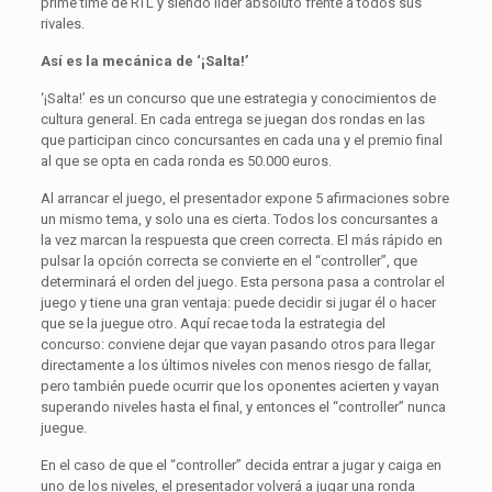
prime time de RTL y siendo líder absoluto frente a todos sus
rivales.
Así es la mecánica de ‘¡Salta!’
‘¡Salta!’ es un concurso que une estrategia y conocimientos de
cultura general. En cada entrega se juegan dos rondas en las
que participan cinco concursantes en cada una y el premio final
al que se opta en cada ronda es 50.000 euros.
Al arrancar el juego, el presentador expone 5 afirmaciones sobre
un mismo tema, y solo una es cierta. Todos los concursantes a
la vez marcan la respuesta que creen correcta. El más rápido en
pulsar la opción correcta se convierte en el “controller”, que
determinará el orden del juego. Esta persona pasa a controlar el
juego y tiene una gran ventaja: puede decidir si jugar él o hacer
que se la juegue otro. Aquí recae toda la estrategia del
concurso: conviene dejar que vayan pasando otros para llegar
directamente a los últimos niveles con menos riesgo de fallar,
pero también puede ocurrir que los oponentes acierten y vayan
superando niveles hasta el final, y entonces el “controller” nunca
juegue.
En el caso de que el “controller” decida entrar a jugar y caiga en
uno de los niveles, el presentador volverá a jugar una ronda