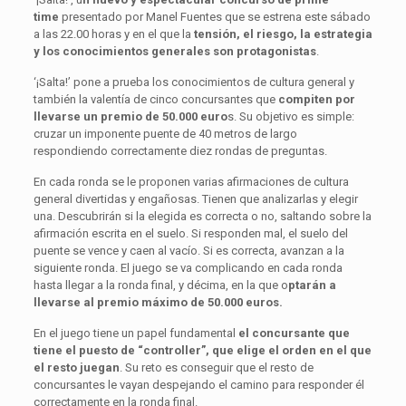
time
presentado por Manel Fuentes que se estrena este sábado
a las 22.00 horas y en el que la
tensión, el riesgo, la estrategia
y los conocimientos generales son protagonistas
.
‘¡Salta!’ pone a prueba los conocimientos de cultura general y
también la valentía de cinco concursantes que
compiten por
llevarse un premio de 50.000 euro
s. Su objetivo es simple:
cruzar un imponente puente de 40 metros de largo
respondiendo correctamente diez rondas de preguntas.
En cada ronda se le proponen varias afirmaciones de cultura
general divertidas y engañosas. Tienen que analizarlas y elegir
una. Descubrirán si la elegida es correcta o no, saltando sobre la
afirmación escrita en el suelo. Si responden mal, el suelo del
puente se vence y caen al vacío. Si es correcta, avanzan a la
siguiente ronda. El juego se va complicando en cada ronda
hasta llegar a la ronda final, y décima, en la que o
ptarán a
llevarse al premio máximo de 50.000 euros.
En el juego tiene un papel fundamental
el concursante que
tiene el puesto de “controller”, que elige el orden en el que
el resto juegan
. Su reto es conseguir que el resto de
concursantes le vayan despejando el camino para responder él
correctamente en la ronda final.