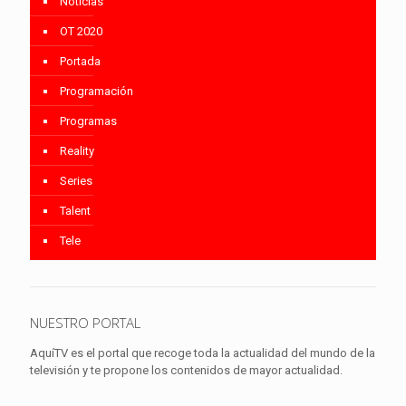
Noticias
OT 2020
Portada
Programación
Programas
Reality
Series
Talent
Tele
NUESTRO PORTAL
AquíTV es el portal que recoge toda la actualidad del mundo de la
televisión y te propone los contenidos de mayor actualidad.