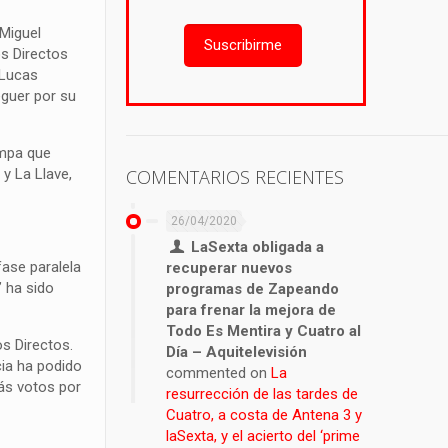
 Miguel
Suscribirme
os Directos
 Lucas
eguer por su
ampa que
 y La Llave,
COMENTARIOS RECIENTES
26/04/2020
LaSexta obligada a
fase paralela
recuperar nuevos
’ ha sido
programas de Zapeando
para frenar la mejora de
Todo Es Mentira y Cuatro al
s Directos.
Día – Aquitelevisión
cia ha podido
commented on
La
más votos por
resurrección de las tardes de
Cuatro, a costa de Antena 3 y
laSexta, y el acierto del ‘prime