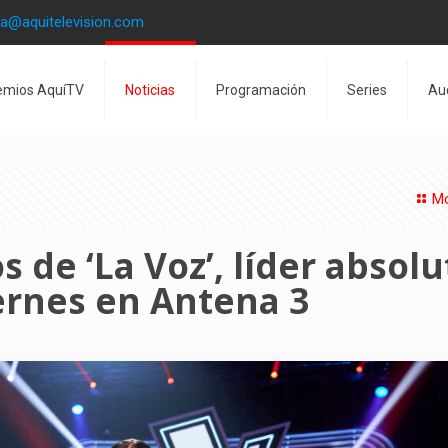
la@aquitelevision.com
emios AquíTV
Noticias
Programación
Series
Au
Mo
s de ‘La Voz’, líder absolu
iernes en Antena 3