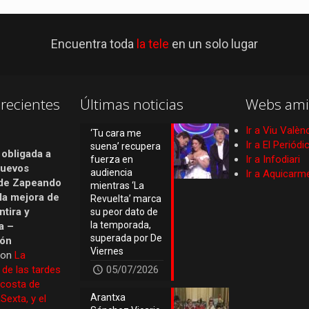
Encuentra toda
la tele
en un solo lugar
recientes
Últimas noticias
Webs ami
Ir a Viu Valèn
‘Tu cara me
Ir a El Periód
suena’ recupera
 obligada a
Ir a Infodiari
fuerza en
nuevos
audiencia
Ir a Aquicarm
de Zapeando
mientras ‘La
 la mejora de
Revuelta’ marca
tira y
su peor dato de
la temporada,
a –
superada por De
ión
Viernes
 on
La
 de las tardes
05/07/2026
 costa de
Arantxa
Sexta, y el