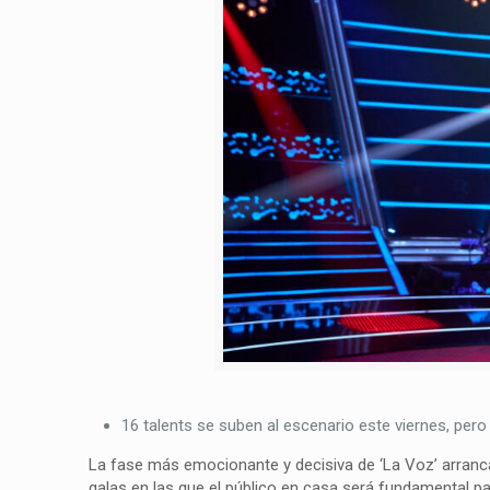
16 talents se suben al escenario este viernes, pero
La fase más emocionante y decisiva de ‘La Voz’ arranca
galas en las que el público en casa será fundamental pa