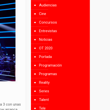
Audiencias
Cine
Concursos
Entrevistas
Noticias
OT 2020
Portada
Programación
Programas
Reality
Series
Talent
na 3 con unas
Tele
how arranca