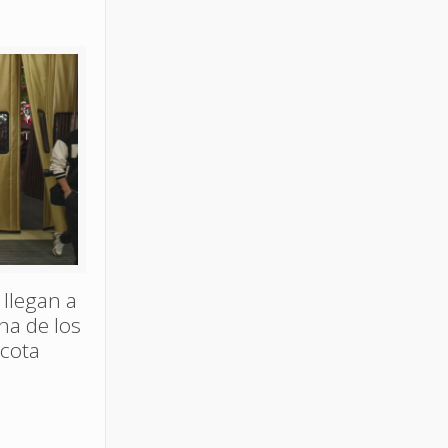
 llegan a
ina de los
acota