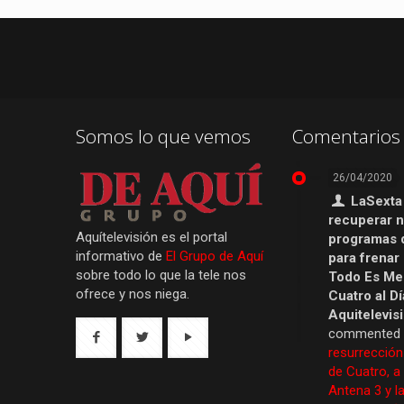
Somos lo que vemos
Comentarios 
26/04/2020
LaSexta
recuperar 
Aquítelevisión es el portal
programas 
informativo de
El Grupo de Aquí
para frenar
sobre todo lo que la tele nos
Todo Es Men
ofrece y nos niega.
Cuatro al Dí
Aquitelevis
commented
resurrección
de Cuatro, a
Antena 3 y la