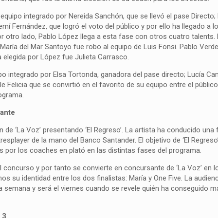
equipo integrado por Nereida Sanchón, que se llevó el pase Directo;
í Fernández, que logró el voto del público y por ello ha llegado a l
or otro lado, Pablo López llega a esta fase con otros cuatro talents.
e María del Mar Santoyo fue robo al equipo de Luis Fonsi. Pablo Verd
ma elegida por López fue Julieta Carrasco.
ipo integrado por Elsa Tortonda, ganadora del pase directo; Lucía C
 Felicia que se convirtió en el favorito de su equipo entre el público
rograma.
sante
n de ‘La Voz’ presentando ‘El Regreso’. La artista ha conducido una 
resplayer de la mano del Banco Santander. El objetivo de ‘El Regreso
por los coaches en plató en las distintas fases del programa.
 concurso y por tanto se convierte en concursante de ‘La Voz’ en lo
s su identidad entre los dos finalistas: María y One Five. La audien
 la semana y será el viernes cuando se revele quién ha conseguido 
 3