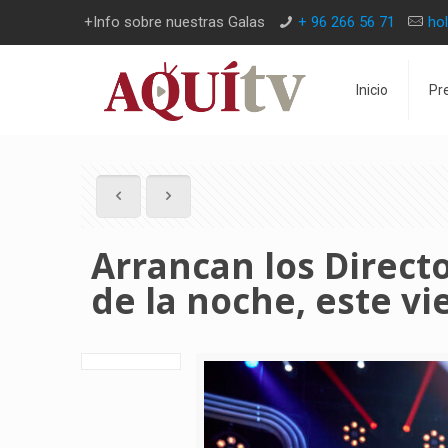
+Info sobre nuestras Galas
+ 96 266 56 71
ho
Inicio
Pr
Arrancan los Directo
de la noche, este v