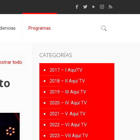
diencias
Programas
CATEGORÍAS
strar todo
2017 – I AquíTV
to
2018 – II Aquí TV
2019 – III Aquí TV
2020 – IV Aquí TV
2021 – V Aquí TV
2022 – VI Aquí TV
2023 – VII Aquí TV