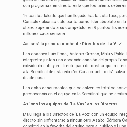
con programas en directo en la que los talents deberán
16 son los talents que han llegado hasta esta fase, per
González alcanza este punto como líder absoluto en la
share, superando a su competidor en 9 puntos. Es ade
millones cada semana.
Así será la primera noche de Directos de ‘La Voz’
Los coaches Luis Fonsi, Antonio Orozco, Malú y Pablo Ló
interpretar juntos una conocida canción del propio Fons
individualmente y en directo para demostrar que merecen
a la Semifinal de esta edición. Cada coach podrá salvar 
desde casa.
Los ocho concursantes que se salven en total se conver
permanencia en el equipo en la Semifinal, que se emitir
Así son los equipos de ‘La Voz’ en los Directos
Malú llega a los Directos de ‘La Voz’ con un equipo in
directo sin enfrentarse a ningún otro Asalto; Bárbara C
convirtió en la favorita del equipo para el público y Lun