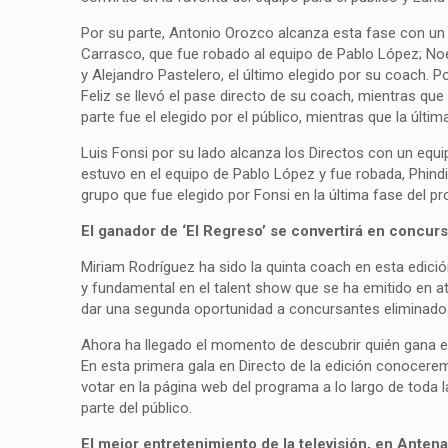
Por su parte, Antonio Orozco alcanza esta fase con un 
Carrasco, que fue robado al equipo de Pablo López; Noem
y Alejandro Pastelero, el último elegido por su coach. P
Feliz se llevó el pase directo de su coach, mientras qu
parte fue el elegido por el público, mientras que la últi
Luis Fonsi por su lado alcanza los Directos con un equ
estuvo en el equipo de Pablo López y fue robada, Phindile
grupo que fue elegido por Fonsi en la última fase del p
El ganador de ‘El Regreso’ se convertirá en concur
Miriam Rodríguez ha sido la quinta coach en esta edició
y fundamental en el talent show que se ha emitido en at
dar una segunda oportunidad a concursantes eliminados 
Ahora ha llegado el momento de descubrir quién gana el
En esta primera gala en Directo de la edición conoceremo
votar en la página web del programa a lo largo de toda
parte del público.
El mejor entretenimiento de la televisión, en Antena