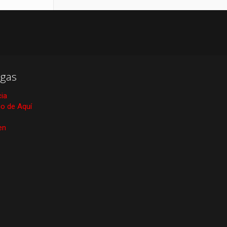
gas
cia
ico de Aquí
en