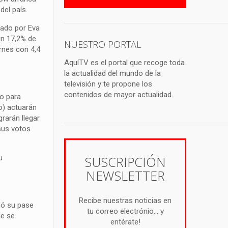
del país.
tado por Eva
un 17,2% de
NUESTRO PORTAL
rnes con 4,4
AquíTV es el portal que recoge toda
la actualidad del mundo de la
televisión y te propone los
contenidos de mayor actualidad.
to para
o) actuarán
rarán llegar
 sus votos
u
SUSCRIPCIÓN
NEWSLETTER
Recibe nuestras noticias en
nó su pase
tu correo electrónio... y
ue se
entérate!