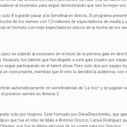
 subirse al escenario para seguir demostrando que son la mejor voz 
o solo 8 lograrán pasar a la Semifinal en directo. El programa presen
 noche de los viernes con 1,5 millones de espectadores de media y 
más el formato con más espectadores únicos de la noche de los vie
pez se subirán al escenario en el inicio de la primera gala en direc
i. Después, los talents que han llegado a esta gala (cuatro por equip
 seguir participando en el talent show. Pero solo dos por equipo log
a un concursante, mientras que el otro lo decidirá la audiencia, con
tirán automáticamente en semifinalistas de ‘La Voz’ y se jugarán s
á el próximo viernes en Antena 3.
tegrado solo por mujeres. Está formado por DáriaShevchenko, que ga
alipso que fue el robo de Malú a Antonio Orozco; Larisa Rodríguez q
a Orleans, que fue la última elección de su coach para los Directos.