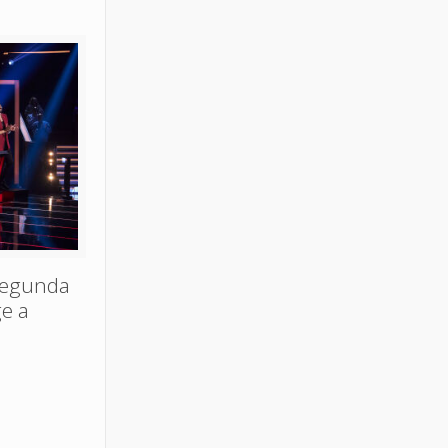
segunda
ge a