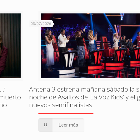
03/07/2026
…’
Antena 3 estrena mañana sábado la 
, muerto
noche de Asaltos de ‘La Voz Kids’ y eli
ono
nuevos semifinalistas
Leer más