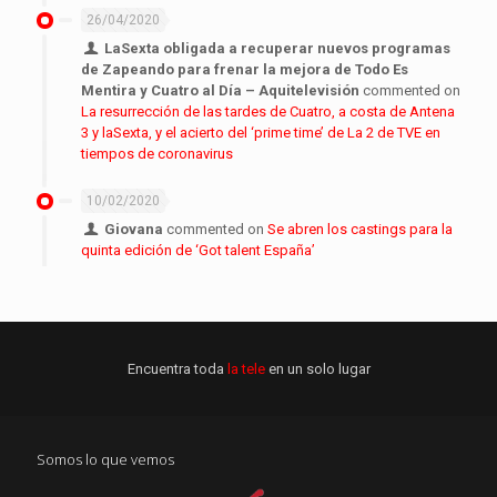
26/04/2020
LaSexta obligada a recuperar nuevos programas
de Zapeando para frenar la mejora de Todo Es
Mentira y Cuatro al Día – Aquitelevisión
commented on
La resurrección de las tardes de Cuatro, a costa de Antena
3 y laSexta, y el acierto del ‘prime time’ de La 2 de TVE en
tiempos de coronavirus
10/02/2020
Giovana
commented on
Se abren los castings para la
quinta edición de ‘Got talent España’
Encuentra toda
la tele
en un solo lugar
Somos lo que vemos