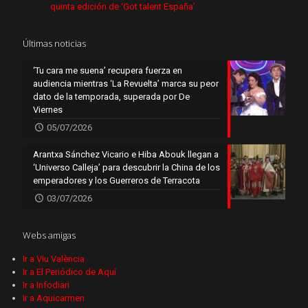
quinta edición de ‘Got talent España’
Últimas noticias
‘Tu cara me suena’ recupera fuerza en
audiencia mientras ‘La Revuelta’ marca su peor
dato de la temporada, superada por De
Viernes
05/07/2026
Arantxa Sánchez Vicario e Hiba Abouk llegan a
‘Universo Calleja’ para descubrir la China de los
emperadores y los Guerreros de Terracota
03/07/2026
Webs amigas
Ir a Viu València
Ir a El Periódico de Aquí
Ir a Infodiari
Ir a Aquicarmen