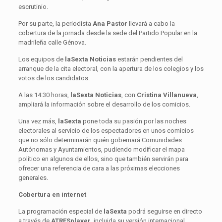
escrutinio.
Por su parte, la periodista
Ana Pastor
llevará a cabo la
cobertura de la jornada desde la sede del Partido Popular en la
madrileña calle Génova.
Los equipos de
laSexta
Noticias
estarán pendientes del
arranque de la cita electoral, con la apertura de los colegios y los
votos de los candidatos.
A las 14:30 horas,
laSexta Noticias
, con
Cristina Villanueva
,
ampliará la información sobre el desarrollo de los comicios.
Una vez más,
laSexta
pone toda su pasión por las noches
electorales al servicio de los espectadores en unos comicios
que no sólo determinarán quién gobernará Comunidades
Autónomas y Ayuntamientos, pudiendo modificar el mapa
político en algunos de ellos, sino que también servirán para
ofrecer una referencia de cara a las próximas elecciones
generales.
Cobertura en internet
La programación especial de
laSexta
podrá seguirse en directo
a través de
ATRESplayer
, incluida su versión internacional,