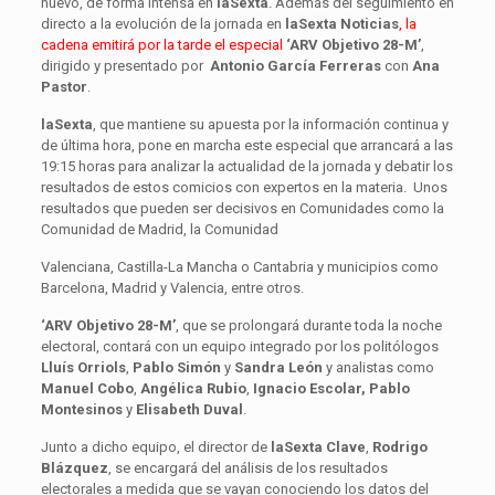
nuevo, de forma intensa en
laSexta
. Además del seguimiento en
directo a la evolución de la jornada en
laSexta Noticias
, la
cadena emitirá por la tarde el especial
‘ARV Objetivo 28-M’
,
dirigido y presentado por
Antonio García Ferreras
con
Ana
Pastor
.
laSexta
, que mantiene su apuesta por la información continua y
de última hora, pone en marcha este especial que arrancará a las
19:15 horas para analizar la actualidad de la jornada y debatir los
resultados de estos comicios con expertos en la materia. Unos
resultados que pueden ser decisivos en Comunidades como la
Comunidad de Madrid, la Comunidad
Valenciana, Castilla-La Mancha o Cantabria y municipios como
Barcelona, Madrid y Valencia, entre otros.
‘ARV Objetivo 28-M’
, que se prolongará durante toda la noche
electoral,
contará con un equipo integrado por los politólogos
Lluís Orriols
,
Pablo Simón
y
Sandra León
y analistas como
Manuel Cobo
,
Angélica Rubio
,
Ignacio Escolar, Pablo
Montesinos
y
Elisabeth Duval
.
Junto a dicho equipo, el director de
laSexta Clave
,
Rodrigo
Blázquez
, se encargará del análisis de los resultados
electorales a medida que se vayan conociendo los datos del