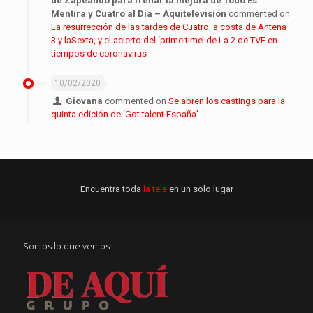
de Zapeando para frenar la mejora de Todo Es
Mentira y Cuatro al Día – Aquitelevisión
commented on
La resurrección de las tardes de Cuatro, a costa de Antena
3 y laSexta, y el acierto del ‘prime time’ de La 2 de TVE en
tiempos de coronavirus
10/02/2020
Giovana
commented on
Se abren los castings para la
quinta edición de ‘Got talent España’
Encuentra toda
la tele
en un solo lugar
Somos lo que vemos