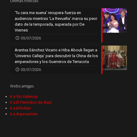
Últimas noticias
‘Tu cara me suena’ recupera fuerza en
audiencia mientras ‘La Revuelta’ marca su peor
dato de la temporada, superada por De
Viernes
05/07/2026
Arantxa Sánchez Vicario e Hiba Abouk llegan a
‘Universo Calleja’ para descubrir la China de los
emperadores y los Guerreros de Terracota
03/07/2026
Webs amigas
Ir a Viu València
Ir a El Periódico de Aquí
Ir a Infodiari
Ir a Aquicarmen