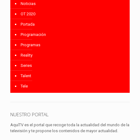
Noticias
OT 2020
Portada
Programación
Programas
Reality
Series
Talent
Tele
NUESTRO PORTAL
AquíTV es el portal que recoge toda la actualidad del mundo de la
televisión y te propone los contenidos de mayor actualidad.