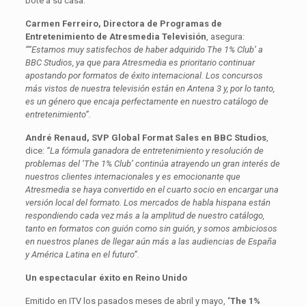
bote a su casa.
Carmen Ferreiro, Directora de Programas de
Entretenimiento de Atresmedia Televisión
, asegura:
““Estamos muy satisfechos de haber adquirido The 1% Club’ a
BBC Studios, ya que para Atresmedia es prioritario continuar
apostando por formatos de éxito internacional. Los concursos
más vistos de nuestra televisión están en Antena 3 y, por lo tanto,
es un género que encaja perfectamente en nuestro catálogo de
entretenimiento”.
André Renaud, SVP Global Format Sales en BBC Studios
,
dice:
“La fórmula ganadora de entretenimiento y resolución de
problemas del ‘The 1% Club’ continúa atrayendo un gran interés de
nuestros clientes internacionales y es emocionante que
Atresmedia se haya convertido en el cuarto socio en encargar una
versión local del formato. Los mercados de habla hispana están
respondiendo cada vez más a la amplitud de nuestro catálogo,
tanto en formatos con guión como sin guión, y somos ambiciosos
en nuestros planes de llegar aún más a las audiencias de España
y América Latina en el futuro”.
Un espectacular éxito en Reino Unido
Emitido en ITV los pasados meses de abril y mayo,
‘The 1%