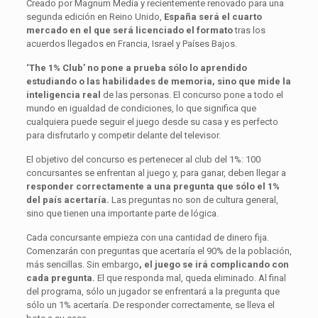
Creado por Magnum Media y recientemente renovado para una
segunda edición en Reino Unido,
España será el cuarto
mercado en el que será licenciado el formato
tras los
acuerdos llegados en Francia, Israel y Países Bajos.
‘The 1% Club’ no pone a prueba sólo lo aprendido
estudiando o las habilidades de memoria, sino que mide la
inteligencia real
de las personas. El concurso pone a todo el
mundo en igualdad de condiciones, lo que significa que
cualquiera puede seguir el juego desde su casa y es perfecto
para disfrutarlo y competir delante del televisor.
El objetivo del concurso es pertenecer al club del 1%: 100
concursantes se enfrentan al juego y, para ganar, deben llegar a
responder correctamente a una pregunta que sólo el 1%
del país acertaría.
Las preguntas no son de cultura general,
sino que tienen una importante parte de lógica.
Cada concursante empieza con una cantidad de dinero fija.
Comenzarán con preguntas que acertaría el 90% de la población,
más sencillas. Sin embargo
, el juego se irá complicando con
cada pregunta.
El que responda mal, queda eliminado. Al final
del programa, sólo un jugador se enfrentará a la pregunta que
sólo un 1% acertaría. De responder correctamente, se lleva el