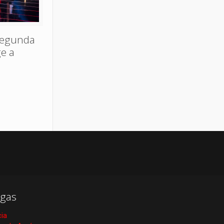
segunda
ge a
gas
cia