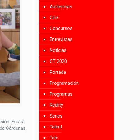
Audiencias
Cine
Concursos
Entrevistas
Noticias
OT 2020
Portada
Programación
Programas
Reality
Series
isión. Estará
Talent
nda Cárdenas,
Tele