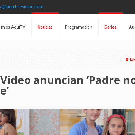
la@aquitelevision.com
emios AquíTV
Noticias
Programación
Series
Au
Mo
 Video anuncian ‘Padre n
e’