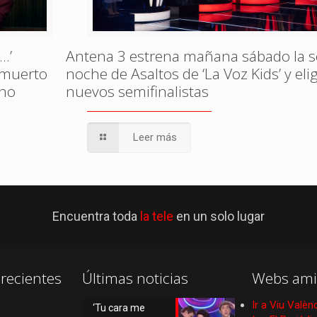
…’
Antena 3 estrena mañana sábado la 
, muerto
noche de Asaltos de ‘La Voz Kids’ y eli
ono
nuevos semifinalistas
Leer más
Encuentra toda
la tele
en un solo lugar
recientes
Últimas noticias
Webs ami
Ir a Viu Valèn
‘Tu cara me