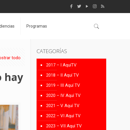
diencias
Programas
CATEGORÍAS
strar todo
2017 – I AquíTV
o hay
2018 – II Aquí TV
2019 – III Aquí TV
2020 – IV Aquí TV
2021 – V Aquí TV
2022 – VI Aquí TV
2023 – VII Aquí TV