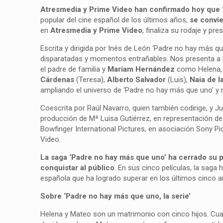
Atresmedia y Prime Video han confirmado hoy que 
popular del cine español de los últimos años,
se convie
en
Atresmedia y Prime Video
, finaliza su rodaje y pr
Escrita y dirigida por Inés de León ‘Padre no hay más que
disparatadas y momentos entrañables. Nos presenta a l
el padre de familia y
Mariam Hernández
como Helena, s
Cárdenas
(Teresa),
Alberto Salvador
(Luis),
Naia de l
ampliando el universo de ‘Padre no hay más que uno’ y 
Coescrita por Raúl Navarro, quien también codirige, y 
producción de Mª Luisa Gutiérrez, en representación de 
Bowfinger International Pictures, en asociación Sony Pi
Video.
La saga ‘Padre no hay más que uno’ ha cerrado su p
conquistar al público
. En sus cinco películas, la saga
española que ha logrado superar en los últimos cinco 
Sobre ‘Padre no hay más que uno, la serie’
Helena y Mateo son un matrimonio con cinco hijos. Cuand