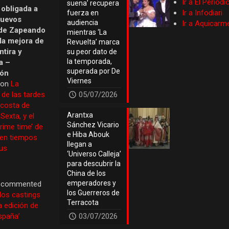
Ir a El Periód
suena’ recupera
 obligada a
Ir a Infodiari
fuerza en
nuevos
audiencia
Ir a Aquicarm
de Zapeando
mientras ‘La
 la mejora de
Revuelta’ marca
tira y
su peor dato de
la temporada,
a –
superada por De
ión
Viernes
 on
La
 de las tardes
05/07/2026
 costa de
Arantxa
Sexta, y el
Sánchez Vicario
prime time’ de
e Hiba Abouk
 en tiempos
llegan a
us
‘Universo Calleja’
para descubrir la
China de los
emperadores y
commented
los Guerreros de
los castings
Terracota
a edición de
España’
03/07/2026