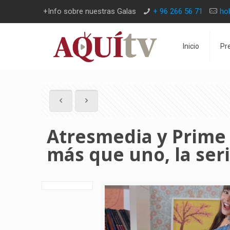
+Info sobre nuestras Galas
+ 96 266 56 71
ho
Inicio
Pr
Atresmedia y Prime
más que uno, la seri