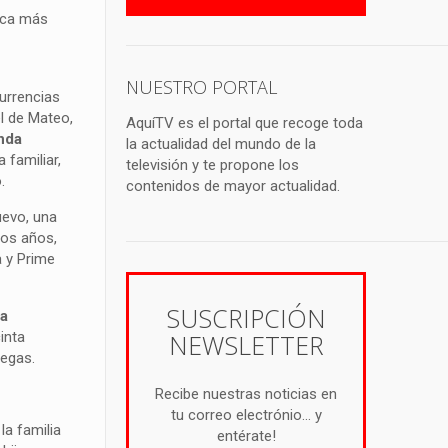
fica más
NUESTRO PORTAL
currencias
el de Mateo,
AquíTV es el portal que recoge toda
nda
la actualidad del mundo de la
 familiar,
televisión y te propone los
.
contenidos de mayor actualidad.
uevo, una
mos años,
a y Prime
SUSCRIPCIÓN
 a
inta
NEWSLETTER
regas.
Recibe nuestras noticias en
tu correo electrónio... y
la familia
entérate!