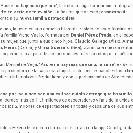
‘Padre no hay más que uno’
, la exitosa saga familiar cinematográ
rte en serie de televisión
. La ficción, que se verá próximamente
esenta a su
nueva familia protagonista
.
 uno, la serie’ es una comedia hilarante, repleta de caos familiar, o
a familia Vicho Vaello, formada por
Daniel Pérez Prada
, en el pap
u mujer, que, junto a sus cinco hijos,
Claudio Gallego
(Alex),
Ama
as Heras
(Carola) y
Olivia Guerrero
(Bea), vivirán una nueva aventura
recuperando a alguno de sus personajes más queridos por el público
Juan Manuel de Vega,
‘Padre no hay más que uno, la serie’
, es de n
la productora de la saga más taquillera del cine español en los últi
ctures International Productions y con la participación de Atresmedi
aso por los cines con una exitosa quinta entrega que ha vuelto
 ha logrado más de 11,3 millones de espectadores y ha sido la única c
años los 2 millones de espectadores en todas y cada una de sus ent
o a Helena le ofrecen el trabajo de su vida en la app Conchy, toda 