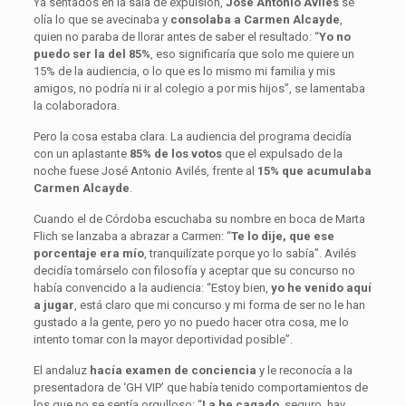
Ya sentados en la sala de expulsión,
José Antonio Avilés
se
olía lo que se avecinaba y
consolaba a Carmen Alcayde
,
quien no paraba de llorar antes de saber el resultado: “
Yo no
puedo ser la del 85%
, eso significaría que solo me quiere un
15% de la audiencia, o lo que es lo mismo mi familia y mis
amigos, no podría ni ir al colegio a por mis hijos”, se lamentaba
la colaboradora.
Pero la cosa estaba clara. La audiencia del programa decidía
con un aplastante
85% de los votos
que el expulsado de la
noche fuese José Antonio Avilés, frente al
15% que acumulaba
Carmen Alcayde
.
Cuando el de Córdoba escuchaba su nombre en boca de Marta
Flich se lanzaba a abrazar a Carmen: “
Te lo dije, que ese
porcentaje era mío
, tranquilízate porque yo lo sabía”. Avilés
decidía tomárselo con filosofía y aceptar que su concurso no
había convencido a la audiencia: “Estoy bien,
yo he venido aquí
a jugar
, está claro que mi concurso y mi forma de ser no le han
gustado a la gente, pero yo no puedo hacer otra cosa, me lo
intento tomar con la mayor deportividad posible”.
El andaluz
hacía examen de conciencia
y le reconocía a la
presentadora de ‘GH VIP’ que había tenido comportamientos de
los que no se sentía orgulloso: “
La he cagado
, seguro, hay