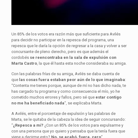
Un 85% de los votos era razón más que suficiente para Avilés
para decidir no participar en la repesca del programa, una
repesca que le daría la opción de regresar a la casa y volver a ser
concursante de pleno derecho, pero es que además el
cordobés
se reencontraba en la sala de expulsión con
Marta Castro
, la que él hasta esta noche consideraba su amiga.
Con las palabras frías de su amiga, Avilés se daba cuenta de
que
las cosas fuera estaban peor aún de lo que imaginaba
:
“Contenta me tienes porque, aunque de mí no has dicho nada, te
has cargado tu programa y como consecuencia el mío, yo he
cometido muchos errores y fallos, pero sé que
estar contigo
no me ha beneficiado nada
“, se explicaba Marta.
A Avilés, entre el porcentaje de expulsión y las palabras de
Marta, se le quitaba de la cabeza la idea de seguir concursando:
“
¿Repesca a mí?
¿Con un 85% de los votos para expulsarme y
con una persona que yo quiero y pensaba que la tenía fuera que
viene a decirme esto?
No, se acabó, fuera, cero
“.