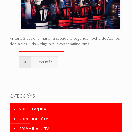
Antena 3 estrena mañana sábado la segunda noche de Asaltos
de ‘La Voz Kids’ y elige a nuevos semifinalistas
Leer más
CATEGORÍAS
2017 – I AquíTV
2018 – II Aquí TV
2019 – III Aquí TV