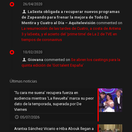
26/04/2020
LaSexta obligada a recuperar nuevos programas
de Zapeando para frenar la mejora de Todo Es
Mentira y Cuatro al Día – Aquitelevisión
commented on
La resurrección de las tardes de Cuatro, a costa de Antena
3 y laSexta, y el acierto del ‘prime time’ de La 2 de TVE en
tiempos de coronavirus
10/02/2020
Giovana
commented on
Se abren los castings para la
quinta edición de ‘Got talent España’
Últimas noticias
‘Tu cara me suena’ recupera fuerza en
audiencia mientras ‘La Revuelta’ marca su peor
dato de la temporada, superada por De
Viernes
05/07/2026
Arantxa Sánchez Vicario e Hiba Abouk llegan a