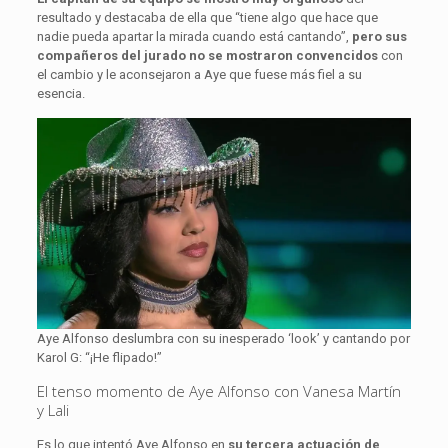
resultado y destacaba de ella que “tiene algo que hace que
nadie pueda apartar la mirada cuando está cantando”,
pero sus
compañeros del jurado no se mostraron convencidos
con
el cambio y le aconsejaron a Aye que fuese más fiel a su
esencia.
Aye Alfonso deslumbra con su inesperado ‘look’ y cantando por
Karol G: “¡He flipado!”
El tenso momento de Aye Alfonso con Vanesa Martín
y Lali
Es lo que intentó Aye Alfonso en
su tercera actuación de