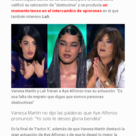
calificó su valoración de “destructiva” y se producía
un
momento tenso en el intercambio de opiniones
en el que
también intervino
Lali
.
Vanesa Martín y Lali frenan a Aye Alfonso tras su actuación: “Es
una falta de respeto que digas que somos personas
destructivas”
Vanesa Martín no dijo las palabras que Aye Alfonso
pronunció: “Yo solo le deseo gloria bendita”
En la final de ‘Factor X’, además de que Vanesa Martín destacó la
gran actuación de Aye Alfonso y de que le deseó lo mejor, la