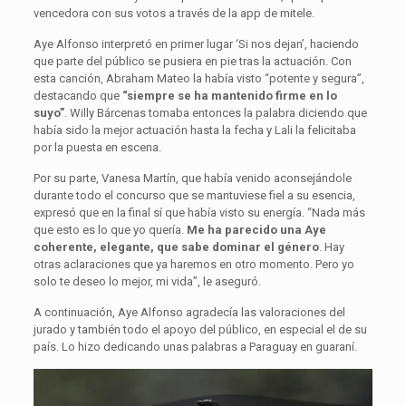
vencedora con sus votos a través de la app de mitele.
Aye Alfonso interpretó en primer lugar ‘Si nos dejan’, haciendo
que parte del público se pusiera en pie tras la actuación. Con
esta canción, Abraham Mateo la había visto “potente y segura”,
destacando que
“siempre se ha mantenido firme en lo
suyo”
. Willy Bárcenas tomaba entonces la palabra diciendo que
había sido la mejor actuación hasta la fecha y Lali la felicitaba
por la puesta en escena.
Por su parte, Vanesa Martín, que había venido aconsejándole
durante todo el concurso que se mantuviese fiel a su esencia,
expresó que en la final sí que había visto su energía. “Nada más
que esto es lo que yo quería.
Me ha parecido una Aye
coherente, elegante, que sabe dominar el género
. Hay
otras aclaraciones que ya haremos en otro momento. Pero yo
solo te deseo lo mejor, mi vida”, le aseguró.
A continuación, Aye Alfonso agradecía las valoraciones del
jurado y también todo el apoyo del público, en especial el de su
país. Lo hizo dedicando unas palabras a Paraguay en guaraní.