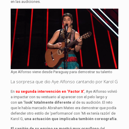
en las audiciones.
Aye Alfonso viene desde Paraguay para demostrar su talento
La sorpresa que dio Aye Alfonso cantando por Karol G
En
su segunda intervención en ‘Factor X’
, Aye Alfonso volvió
a impactar con su vestuario al aparecer con el pelo largo y
con
un ‘look’ totalmente diferente
al de su audición. El reto
que le había marcado Abraham Mateo era demostrar que podía
defender otro estilo de ‘performance’ con ‘Mi ex tenía razón’ de
Karol G,
una actuación que implicaba también coreografía
.
El capitán de su equipo se mostró muy orgulloso
del