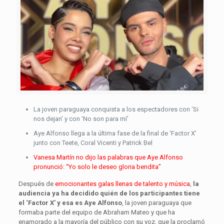
La joven paraguaya conquista a los espectadores con ‘Si
nos dejan’ y con ‘No son para mí’
Aye Alfonso llega a la última fase de la final de ‘Factor X’
junto con Teete, Coral Vicenti y Patrick Bel
Vanesa Martín no dijo las palabras que Aye Alfonso
pronunció: “Yo solo le deseo gloria bendita”
Después de
emocionantes galas llenas de talento y música
,
la
audiencia ya ha decidido quién de los participantes tiene
el ‘Factor X’ y esa es Aye Alfonso
, la joven paraguaya que
formaba parte del equipo de Abraham Mateo y que ha
enamorado a la mayoría del público con su voz, que la proclamó