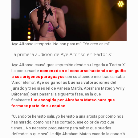
Aye Alfonso interpreta ‘No son para mí’: “Yo creo en mí”
La primera audición de Aye Alfonso en ‘Factor X’
Aye Alfonso causó gran impresión desde su llegada a ‘Factor X’.
La concursante
comenzó en el concurso haciendo un guiño
a sus orígenes paraguayos
con su atuendo mientras cantaba
‘Amor Eterno’.
Aye se ganó las buenas valoraciones del
jurado y tres síes
(el de Vanesa Martín, Abraham Mateo y Willy
Bárcenas) para pasar a la siguiente fase, en la que
finalmente
fue escogida por Abraham Mateo para que
formase parte de su equipo
.
“Cuando te he visto salir, yo he visto a una artista por cómo nos
has mirado, cómo nos has contado, ese color de voz que
tienes… No necesito preguntarte para saber que puedes
defender lo que sea”, le dijo Abraham Mateo cuando la conoció