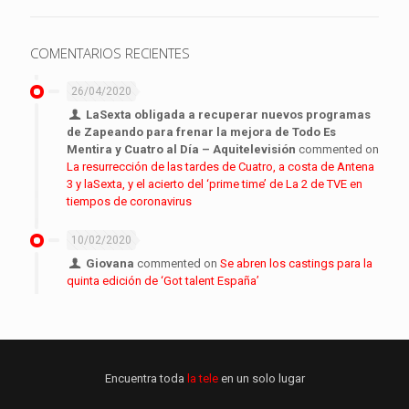
COMENTARIOS RECIENTES
26/04/2020
LaSexta obligada a recuperar nuevos programas
de Zapeando para frenar la mejora de Todo Es
Mentira y Cuatro al Día – Aquitelevisión
commented on
La resurrección de las tardes de Cuatro, a costa de Antena
3 y laSexta, y el acierto del ‘prime time’ de La 2 de TVE en
tiempos de coronavirus
10/02/2020
Giovana
commented on
Se abren los castings para la
quinta edición de ‘Got talent España’
Encuentra toda
la tele
en un solo lugar