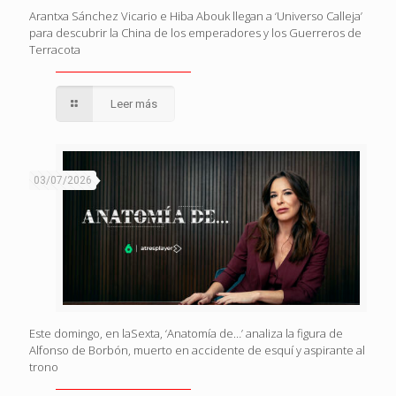
Arantxa Sánchez Vicario e Hiba Abouk llegan a ‘Universo Calleja’
para descubrir la China de los emperadores y los Guerreros de
Terracota
Leer más
03/07/2026
Este domingo, en laSexta, ‘Anatomía de…’ analiza la figura de
Alfonso de Borbón, muerto en accidente de esquí y aspirante al
trono