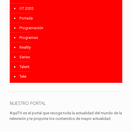
OT 2020
Portada
Programación
Programas
Reality
Series
Talent
Tele
NUESTRO PORTAL
AquíTV es el portal que recoge toda la actualidad del mundo de la
televisión y te propone los contenidos de mayor actualidad.