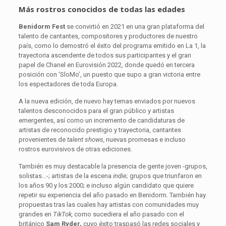
Más rostros conocidos de todas las edades
Benidorm Fest
se convirtió en 2021 en una gran plataforma del
talento de cantantes, compositores y productores de nuestro
país, como lo demostró el éxito del programa emitido en La 1, la
trayectoria ascendente de todos sus participantes y el gran
papel de Chanel en Eurovisión 2022, donde quedó en tercera
posición con ‘SloMo’, un puesto que supo a gran victoria entre
los espectadores de toda Europa.
A la nueva edición, de nuevo hay temas enviados por nuevos
talentos desconocidos para el gran público y artistas
emergentes, así como un incremento de candidaturas de
artistas de reconocido prestigio y trayectoria, cantantes
provenientes de
talent shows,
nuevas promesas e incluso
rostros eurovisivos de otras ediciones.
También es muy destacable la presencia de gente joven -grupos,
solistas…-; artistas de la escena
indie;
grupos que triunfaron en
los años 90 y los 2000; e incluso algún candidato que quiere
repetir su experiencia del año pasado en Benidorm. También hay
propuestas tras las cuales hay artistas con comunidades muy
grandes en
TikTok,
como sucediera el año pasado con el
británico
Sam Ryder,
cuyo éxito traspasó las redes sociales y