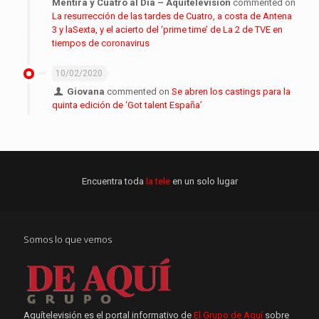
Mentira y Cuatro al Día – Aquitelevisión
commented on
La resurrección de las tardes de Cuatro, a costa de Antena
3 y laSexta, y el acierto del ‘prime time’ de La 2 de TVE en
tiempos de coronavirus
10/02/2020
Giovana
commented on
Se abren los castings para la
quinta edición de ‘Got talent España’
Encuentra toda
la tele
en un solo lugar
Somos lo que vemos
Aquítelevisión es el portal informativo de
El Grupo de Aquí
sobre