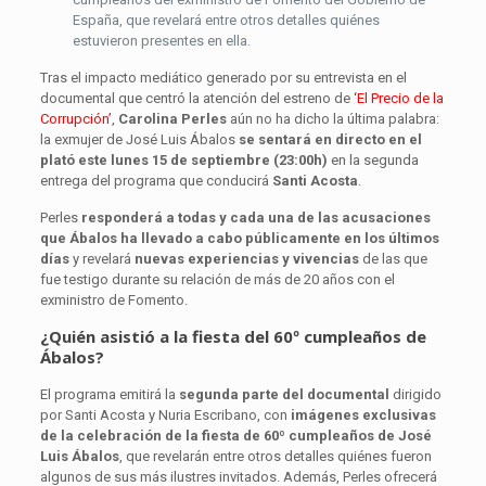
España, que revelará entre otros detalles quiénes
estuvieron presentes en ella.
Tras el impacto mediático generado por su entrevista en el
documental que centró la atención del estreno de
‘El Precio de la
Corrupción’
,
Carolina Perles
aún no ha dicho la última palabra:
la exmujer de José Luis Ábalos
se sentará en directo en el
plató
este lunes 15 de septiembre (23:00h)
en la segunda
entrega del programa que conducirá
Santi Acosta
.
Perles
responderá a todas y cada una de las acusaciones
que Ábalos ha llevado a cabo públicamente en los últimos
días
y revelará
nuevas experiencias y vivencias
de las que
fue testigo durante su relación de más de 20 años con el
exministro de Fomento.
¿Quién asistió a la fiesta del 60º cumpleaños de
Ábalos?
El programa emitirá la
segunda parte del documental
dirigido
por Santi Acosta y Nuria Escribano, con
imágenes exclusivas
de la celebración de la fiesta de 60º cumpleaños de José
Luis Ábalos
, que revelarán entre otros detalles quiénes fueron
algunos de sus más ilustres invitados. Además, Perles ofrecerá