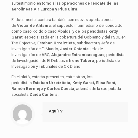
su testimonio en torno a las operaciones de
rescate de las
aerolíneas Air Europa y Plus Ultra
.
El documental contará también con nuevas aportaciones
de
Víctor de Aldama
, el supuesto intermediario del conocido
como caso Koldo o caso Ábalos, y de los periodistas
Ketty
Garat
, especializada en la cobertura del Gobierno y del PSOE en
The Objective;
Esteban Urreiztieta
, subdirector y Jefe de
Investigación de El Mundo;
Javier Chicote
, jefe de
Investigación de ABC;
Alejandro Entrambasaguas
, periodista
de Investigación de El Debate; e
Irene Tabera
, periodista de
Investigación y Tribunales de OK Diario.
En el plató, estarán presentes, entre otros, los
periodistas
Esteban Urreiztieta, Ketty Garat, Elisa Beni,
Ramón Bermejo y Carlos Cuesta
, además de la exdiputada
socialista
Zaida Cantera
.
AquíTV