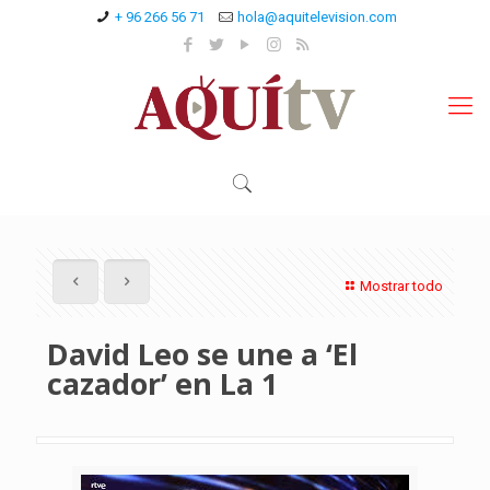
+ 96 266 56 71
hola@aquitelevision.com
Mostrar todo
David Leo se une a ‘El
cazador’ en La 1