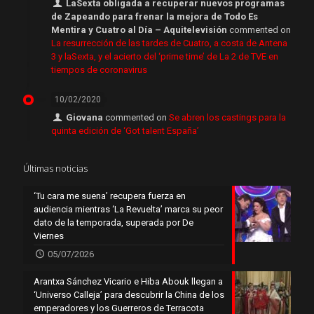
LaSexta obligada a recuperar nuevos programas
de Zapeando para frenar la mejora de Todo Es
Mentira y Cuatro al Día – Aquitelevisión
commented on
La resurrección de las tardes de Cuatro, a costa de Antena
3 y laSexta, y el acierto del ‘prime time’ de La 2 de TVE en
tiempos de coronavirus
10/02/2020
Giovana
commented on
Se abren los castings para la
quinta edición de ‘Got talent España’
Últimas noticias
‘Tu cara me suena’ recupera fuerza en
audiencia mientras ‘La Revuelta’ marca su peor
dato de la temporada, superada por De
Viernes
05/07/2026
Arantxa Sánchez Vicario e Hiba Abouk llegan a
‘Universo Calleja’ para descubrir la China de los
emperadores y los Guerreros de Terracota