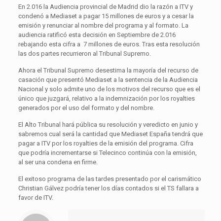
En 2.016 la
Audiencia provincial de Madrid
dio la razón a ITV y
condenó a Mediaset a pagar 15 millones de euros y a
cesar la
emisión y renunciar al n
ombre del programa y al formato. La
audiencia ratificó esta decisión en Septiembre de 2.016
rebajando esta cifra a
7
millones de euros
. Tras esta resolución
las dos partes recurrieron al Tribunal Supremo.
Ahora el
Tribunal Supremo
desestima la mayoría del recurso de
casación que presentó Mediaset a la sentencia de la Audiencia
Nacional
y
solo admite uno de los motivos del recurso
que es
el
único que juzgará, relativo a la indemnización por los royalties
generados por el uso del formato y del nombre.
El Alto Tribunal hará pública su resolución y veredicto en junio y
sabremos cual será la cantidad que Mediaset España tendrá que
pagar a ITV por los royalties de la emisión del programa. Cifra
que podría incrementarse
si Telecinco continúa con la emisión,
al ser una condena en firme.
El exitoso programa de las tardes presentado por el carismático
Christian Gálvez
podría tener los días contados si el TS fallara a
favor de ITV.