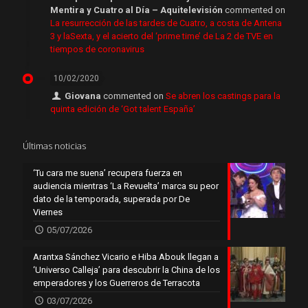
Mentira y Cuatro al Día – Aquitelevisión
commented on
La resurrección de las tardes de Cuatro, a costa de Antena
3 y laSexta, y el acierto del ‘prime time’ de La 2 de TVE en
tiempos de coronavirus
10/02/2020
Giovana
commented on
Se abren los castings para la
quinta edición de ‘Got talent España’
Últimas noticias
‘Tu cara me suena’ recupera fuerza en
audiencia mientras ‘La Revuelta’ marca su peor
dato de la temporada, superada por De
Viernes
05/07/2026
Arantxa Sánchez Vicario e Hiba Abouk llegan a
‘Universo Calleja’ para descubrir la China de los
emperadores y los Guerreros de Terracota
03/07/2026