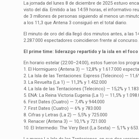
La jornada del lunes 8 de diciembre de 2025 estuvo enc
visto del día. Emitido a las 14:59 horas, el informativo
de 3 millones de personas siguiendo al menos un minuto
a los 11,3 que Antena 3 consiguió en el total diario.
El minuto de oro del día llegó dos minutos antes, a las 
2.287.000 espectadores coincidieron frente al concurso.
El prime time: liderazgo repartido y la isla en el foco
En horario estelar (22:00–24:00), estos fueron los prog
1. El Hormiguero (Antena 3) — 12,8% y 1.617.000 espect
2. La Isla de las Tentaciones: Express (Telecinco) — 11,
3. La Revuelta (La 1) — 11,3% y 1.452.000
4. La Isla de las Tentaciones (Telecinco) — 15,2% y 1.18
5. ENA: La Reina Victoria Eugenia (La 1) — 11,5% y 1.098
6. First Dates (Cuatro) — 7,4% y 944.000
7. First Dates (Cuatro) — 6% y 783.000
8. Cifras y Letras (La 2) — 5,5% y 725.000
9. Renacer (Antena 3) — 10,1% y 721.000
10. El Intermedio: The Very Best (La Sexta) — 5,1% y 653
La marca La Isla de las Tentaciones, en sus dos versio