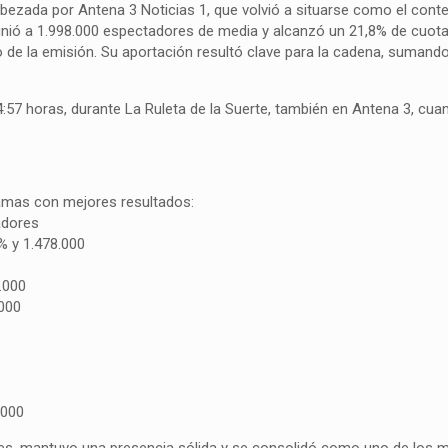
abezada por Antena 3 Noticias 1, que volvió a situarse como el con
 reunió a 1.998.000 espectadores de media y alcanzó un 21,8% de cuo
 de la emisión. Su aportación resultó clave para la cadena, sumand
14:57 horas, durante La Ruleta de la Suerte, también en Antena 3, cua
ramas con mejores resultados:
adores
6% y 1.478.000
3.000
.000
.000
nes, mantuvo una presencia sólida y se consolidó como uno de los 