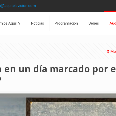
a@aquitelevision.com
mios AquíTV
Noticias
Programación
Series
Aud
Mo
la en un día marcado por e
o