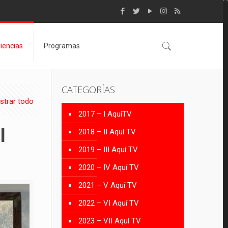
iencias
Programas
CATEGORÍAS
strar todo
2017 – I AquíTV
l
2018 – II Aquí TV
2019 – III Aquí TV
2020 – IV Aquí TV
2021 – V Aquí TV
2022 – VI Aquí TV
2023 – VII Aquí TV