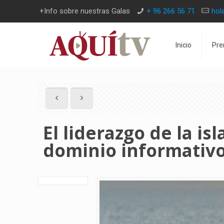
+Info sobre nuestras Galas
+ 96 266 56 71
hol
Inicio
Pre
El liderazgo de la is
dominio informativ