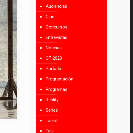
Audiencias
Cine
Concursos
Entrevistas
Noticias
OT 2020
Portada
Programación
Programas
Reality
Series
Talent
Tele