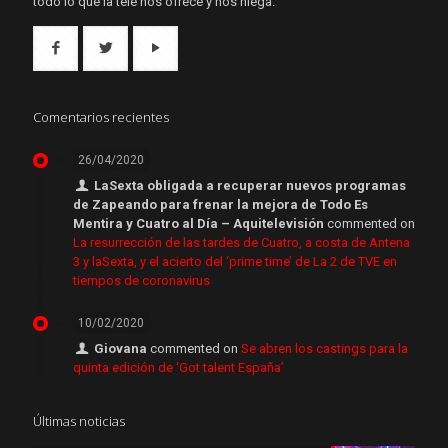
todo lo que la tele nos ofrece y nos niega.
Comentarios recientes
26/04/2020
LaSexta obligada a recuperar nuevos programas
de Zapeando para frenar la mejora de Todo Es
Mentira y Cuatro al Día – Aquitelevisión
commented on
La resurrección de las tardes de Cuatro, a costa de Antena
3 y laSexta, y el acierto del ‘prime time’ de La 2 de TVE en
tiempos de coronavirus
10/02/2020
Giovana
commented on
Se abren los castings para la
quinta edición de ‘Got talent España’
Últimas noticias