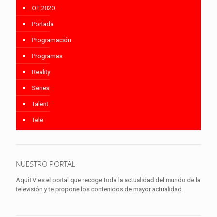
OT 2020
Portada
Programación
Programas
Reality
Series
Talent
Tele
NUESTRO PORTAL
AquíTV es el portal que recoge toda la actualidad del mundo de la
televisión y te propone los contenidos de mayor actualidad.