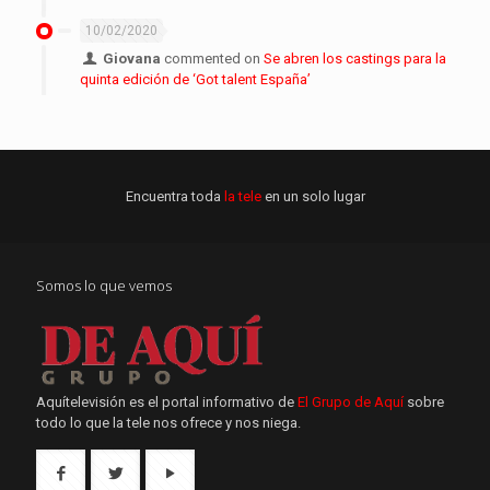
10/02/2020
Giovana
commented on
Se abren los castings para la
quinta edición de ‘Got talent España’
Encuentra toda
la tele
en un solo lugar
Somos lo que vemos
Aquítelevisión es el portal informativo de
El Grupo de Aquí
sobre
todo lo que la tele nos ofrece y nos niega.