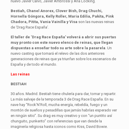
nuevo Javier Calvo, Javier Ambrossi y Ana Locking.
Bestiah, Chanel Anorex, Clover Bish, Drag Chuchi,
Hornella Góngora, Kelly Roller, Maria Edilia, Pakita, Pink
Chadora, Pitita, Vania Vainilla y Visa
son las nuevas reinas
de ‘Drag Race España’.
El taller de ‘Drag Race España’ volverá a abrir sus puertas
muy pronto con este nuevo elenco de reinas, que llegan
dispuestas a enseñar todo su arte sobre la pasarela
. Un
nuevo casting que tomará el relevo de las dos anteriores
generaciones de reinas que ya triunfan sobre los escenarios de
España y de todo el mundo.
Las reinas
BESTIAH
30 años. Madrid. Bestiah tiene chulería para dar, tomar y repartir.
La más salvaje de la temporada 3 de Drag Race España. En su
nave hay “Rock’N’Roll, mucha energía, rebeldía, fuego y un
montón de sueños y pesadillas que jamás habrías esperado ver
en ningún sitio”. Su drag es muy creativo y con “un puntito así
chunguito, punkerito” con referencias que van desde la
imaginería religiosa hasta iconos como Kiss, David Bowie.