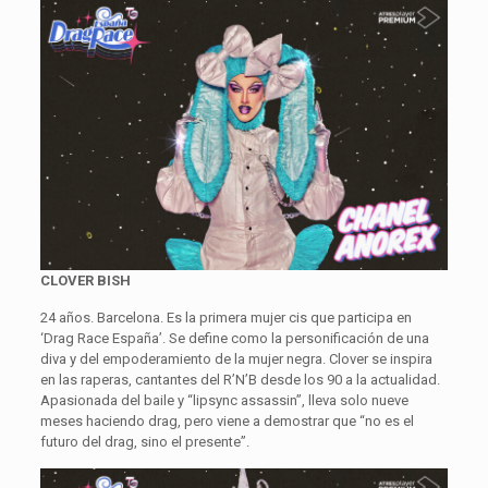
CLOVER BISH
24 años. Barcelona. Es la primera mujer cis que participa en
‘Drag Race España’. Se define como la personificación de una
diva y del empoderamiento de la mujer negra. Clover se inspira
en las raperas, cantantes del R’N’B desde los 90 a la actualidad.
Apasionada del baile y “lipsync assassin”, lleva solo nueve
meses haciendo drag, pero viene a demostrar que “no es el
futuro del drag, sino el presente”.