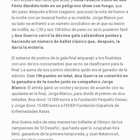
Fénix dándolo todo en un peligroso show con fuego
, que
dio paso después a Boris Izaguirre, que puso la nota de humor a
la noche con un musical hecho a su medida. Jorge Blanco por
su lado se enfrentó a un número acrobático en el que su lesión
de rodilla, su 1,95 y sus 100 kilos de peso no se lo pusieron fácil
y
Ana Guerra cerró la décima gala calzándose puntas y
haciendo un número de ballet clásico que, después, le
daría la victoria.
El sistema de puntos de la gala final emparejó a los finalistas
con uno de los concursantes que se no se clasificaron para la
final. La suma de sus puntos decidiría quién era el ganador de la
edición.
Con 196 puntos en total, Ana Guerra se convirtió en
la ganadora de la noche junto su compañero Jorge
Blanco
. El artista ganó un coche y se puso de acuerdo con su
ayudante en la final, Jorge Blanco, para dividir el premio en dos
mitades: Ana donó 15 000 euros a la Fundación Pequeño Deseo;
y Jorge donó 15.000 euros a FEDER Fundación Española de
Enfermedades Raras.
Ana Guerra sube de esta manera tan brillante al Olimpo de los
campeones de ‘El Desafío’, que hasta ayer lo ocupaban Kira
Miró, ganadora de la primera temporada, y Juan Betancourt,
ganador de la segunda.