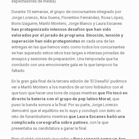
espectadores de media).
Durante 10 semanas, el grupo de concursantes integrado por
Jorge Lorenzo, Ana Guerra, Florentino Fernández, Rosa López,
Boris Izaguirre, Mariló Montero, Jorge Blanco y Laura Escanes
han protagonizado intensos desafíos que han sido
valorados por el jurado de programa
.
Emoción, tensión y
superación han sido protagonistas
en cada una de las
entregas en las que hemos visto como todos los concursantes
se han superado estos retos tras largas e intensas jornadas de
ensayos y sesiones de preparación. Una temporada que ha
concluido con una emocionante gala en la que tampoco ha
faltado.
En la gran gala final de la tercera edición de ‘El Desafío’ pudimos
ver a Mariló Montero a los mandos de un toro hidráulico con el
que tuvo que hacer una torre de copas mientras
que Flo tocó en
directo la batería con el grupo de pop latino Morat
, que
puso la banda sonora a la final. Por su parte, Jorge Lorenzo
demostró que el equilibrio es lo suyo y concluyó con éxito un
reto de funambulismo mientras
que Laura Escanes bailó una
complicada coreografía sobre patines
, con la que
presentaba su candidatura a ganar la final.
Pero el plató aún tenía que arder, y
Rosa renació como un Ave