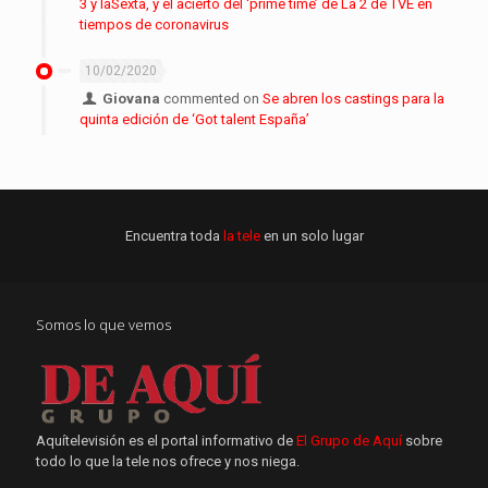
3 y laSexta, y el acierto del ‘prime time’ de La 2 de TVE en
tiempos de coronavirus
10/02/2020
Giovana
commented on
Se abren los castings para la
quinta edición de ‘Got talent España’
Encuentra toda
la tele
en un solo lugar
Somos lo que vemos
Aquítelevisión es el portal informativo de
El Grupo de Aquí
sobre
todo lo que la tele nos ofrece y nos niega.