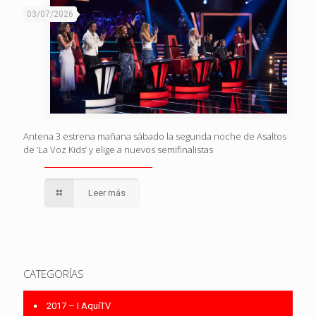
03/07/2026
Antena 3 estrena mañana sábado la segunda noche de Asaltos
de ‘La Voz Kids’ y elige a nuevos semifinalistas
Leer más
CATEGORÍAS
2017 – I AquíTV