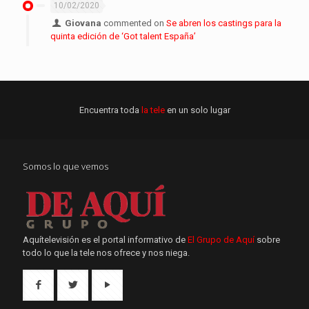
10/02/2020
Giovana
commented on
Se abren los castings para la
quinta edición de ‘Got talent España’
Encuentra toda
la tele
en un solo lugar
Somos lo que vemos
Aquítelevisión es el portal informativo de
El Grupo de Aquí
sobre
todo lo que la tele nos ofrece y nos niega.