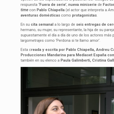
respuesta
‘Fuera de serie’
,
nueva miniserie
de
Factor
time
con
Pablo Chiapella
(el actor que interpreta a
Am
aventuras domésticas
como
protagonistas
.
En su
cita semanal
a lo largo de
seis entregas de cer
hermano, su mujer, su representante, la hija de su pare
supuestamente el día a día de uno de los actores más p
largometrajes como ‘Perdona si te llamo amor’.
Esta c
reada y escrita por Pablo Chiapella, Andreu 
Producciones Mandarina para Mediaset España con
también en su elenco a
Paula Galimberti, Cristina Ga