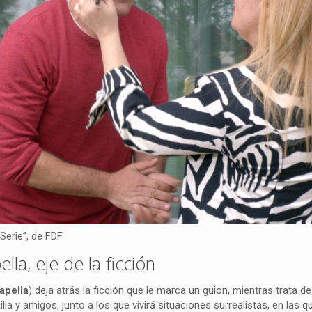
Serie”, de FDF
lla, eje de la ficción
apella
) deja atrás la ficción que le marca un guion, mientras trata 
ia y amigos, junto a los que vivirá situaciones surrealistas, en las q