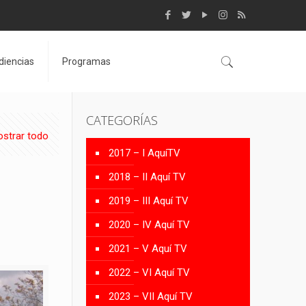
diencias
Programas
CATEGORÍAS
strar todo
2017 – I AquíTV
2018 – II Aquí TV
2019 – III Aquí TV
2020 – IV Aquí TV
2021 – V Aquí TV
2022 – VI Aquí TV
2023 – VII Aquí TV