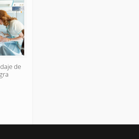
odaje de
gra