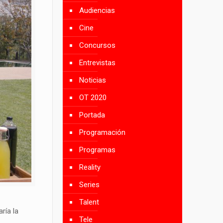
Audiencias
Cine
Concursos
Entrevistas
Noticias
OT 2020
Portada
Programación
Programas
Reality
Series
Talent
ría la
Tele