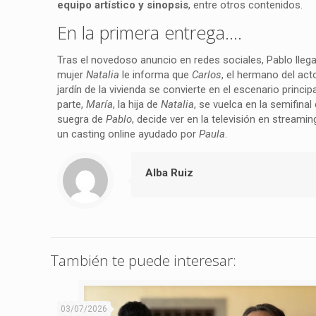
equipo artístico y sinopsis
, entre otros contenidos.
En la primera entrega….
Tras el novedoso anuncio en redes sociales, Pablo lleg
mujer
Natalia
le informa que
Carlos
, el hermano del act
jardín de la vivienda se convierte en el escenario princ
parte,
María
, la hija de
Natalia
, se vuelca en la semifina
suegra de
Pablo
, decide ver en la televisión en streami
un casting online ayudado por
Paula
.
Alba Ruiz
También te puede interesar:
03/07/2026