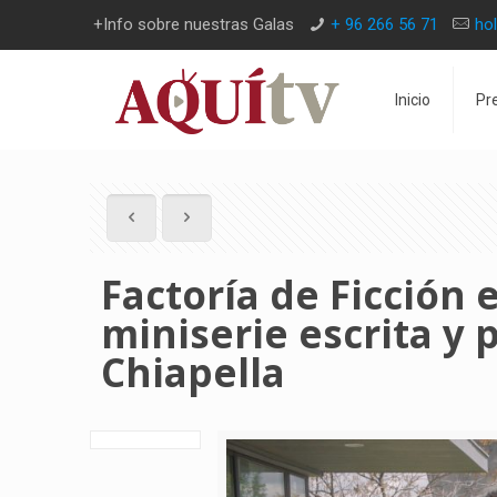
+Info sobre nuestras Galas
+ 96 266 56 71
ho
Inicio
Pr
Factoría de Ficción 
miniserie escrita y
Chiapella