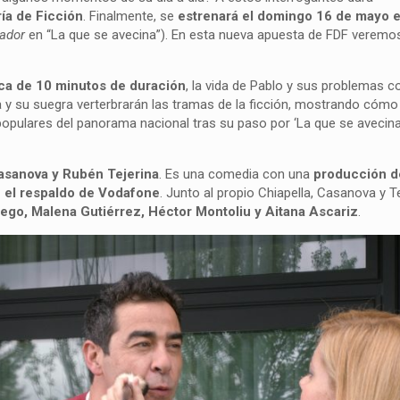
ía de Ficción
. Finalmente, se
estrenará el domingo 16 de mayo 
ador
en “La que se avecina”). En esta nueva apuesta de FDF veremo
ca de 10 minutos de duración
, la vida de Pablo y sus problemas c
ja y su suegra verterbrarán las tramas de la ficción, mostrando cómo
opulares del panorama nacional tras su paso por ‘La que se avecina
Casanova y Rubén Tejerina
. Es una comedia con una
producción d
 el respaldo de Vodafone
. Junto al propio Chiapella, Casanova y Te
llego, Malena Gutiérrez, Héctor Montoliu y Aitana Ascariz
.