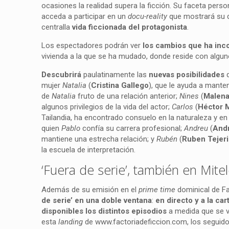
ocasiones la realidad supera la ficción. Su faceta person
acceda a participar en un
docu-reality
que mostrará su dí
centralla
vida ficcionada del protagonista
.
Los espectadores podrán ver
los cambios que ha inco
vivienda a la que se ha mudado, donde reside con algu
Descubrirá
paulatinamente las
nuevas posibilidades
q
mujer
Natalia
(
Cristina Gallego
), que le ayuda a manten
de
Natalia
fruto de una relación anterior;
Nines
(
Malena
algunos privilegios de la vida del actor;
Carlos
(
Héctor 
Tailandia, ha encontrado consuelo en la naturaleza y en 
quien
Pablo
confía su carrera profesional;
Andreu
(
And
mantiene una estrecha relación; y
Rubén
(
Ruben Tejer
la escuela de interpretación.
‘Fuera de serie’, también en Mite
Además de su emisión en el
prime time
dominical de Fa
de serie’ en una doble ventana
:
en directo y a la car
disponibles los distintos episodios
a medida que se v
esta
landing
de www.factoriadeficcion.com, los seguido