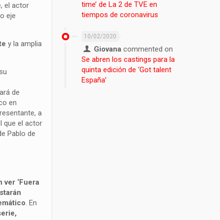
time’ de La 2 de TVE en
, el actor
tiempos de coronavirus
o eje
10/02/2020
te
y la amplia
Giovana
commented on
Se abren los castings para la
quinta edición de ‘Got talent
 su
España’
ará de
ico en
resentante, a
 que el actor
de Pablo de
n ver ‘Fuera
estarán
temático
. En
erie,