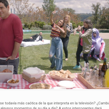
ese todavía más caótica de la que interpreta en la televisión? ¿Cambia
e algunos momentos de su día a día? A estos interrogantes dará