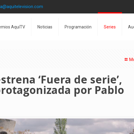
la@aquitelevision.com
emios AquíTV
Noticias
Programación
Series
Au
Mo
estrena ‘Fuera de serie’,
 protagonizada por Pablo