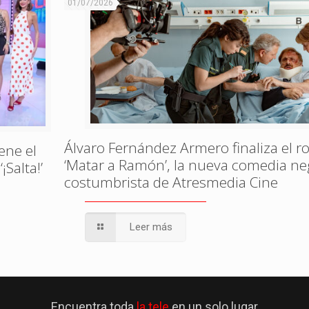
01/07/2026
Álvaro Fernández Armero finaliza el r
ene el
‘Matar a Ramón’, la nueva comedia ne
Salta!’
costumbrista de Atresmedia Cine
Leer más
Encuentra toda
la tele
en un solo lugar