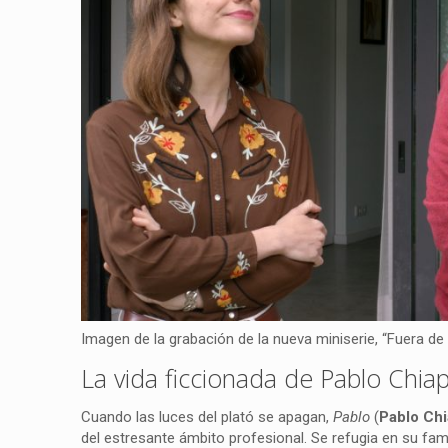
Imagen de la grabación de la nueva miniserie, “Fuera de 
La vida ficcionada de Pablo Chiape
Cuando las luces del plató se apagan,
Pablo
(
Pablo Chi
del estresante ámbito profesional. Se refugia en su famil