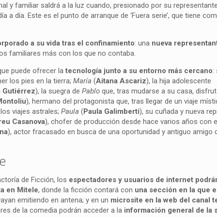
al y familiar saldrá a la luz cuando, presionado por su representante
a a día. Este es el punto de arranque de ‘Fuera serie’, que tiene com
rporado a su vida tras el confinamiento
: una
nueva representan
nos familiares más con los que no contaba.
ue puede ofrecer la
tecnología junto a su entorno más cercano
:
er los pies en la tierra;
María
(
Aitana Ascariz
), la hija adolescente
 Gutiérrez
), la suegra de
Pablo
que, tras mudarse a su casa, disfrut
Montoliu
), hermano del protagonista que, tras llegar de un viaje míst
los viajes astrales;
Paula
(
Paula Galimberti
), su cuñada y nueva rep
reu Casanova
), chofer de producción desde hace varios años con el
ina
), actor fracasado en busca de una oportunidad y antiguo amigo 
le
ctoría de Ficción, los
espectadores y usuarios de internet podrá
ta en Mitele
, donde la ficción contará con
una sección
en la que 
ayan emitiendo en antena; y en un
microsite en la web del canal 
res de la comedia podrán acceder a la
información general de la s