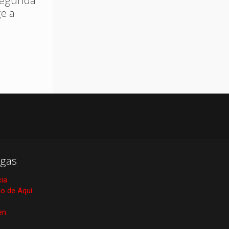
segunda
ge a
gas
cia
ico de Aquí
en