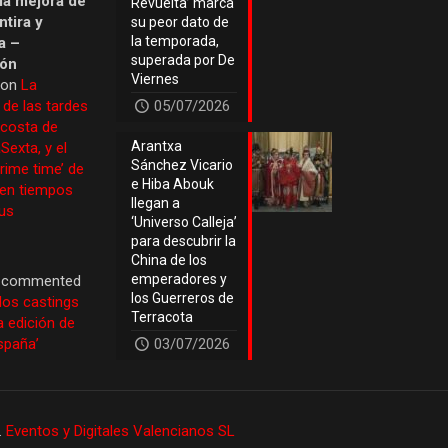
 la mejora de
Revuelta’ marca
tira y
su peor dato de
la temporada,
a –
superada por De
ión
Viernes
 on
La
 de las tardes
05/07/2026
 costa de
Arantxa
Sexta, y el
Sánchez Vicario
prime time’ de
e Hiba Abouk
 en tiempos
llegan a
us
‘Universo Calleja’
para descubrir la
China de los
emperadores y
commented
los Guerreros de
los castings
Terracota
a edición de
España’
03/07/2026
.
Eventos y Digitales Valencianos SL