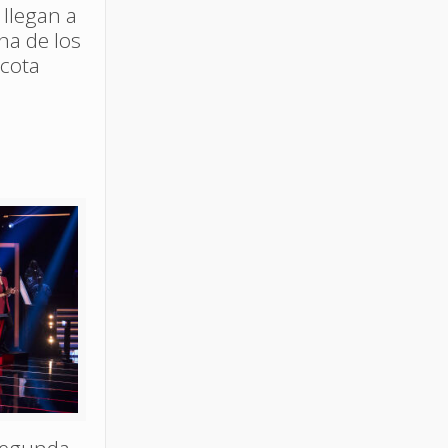
 llegan a
ina de los
acota