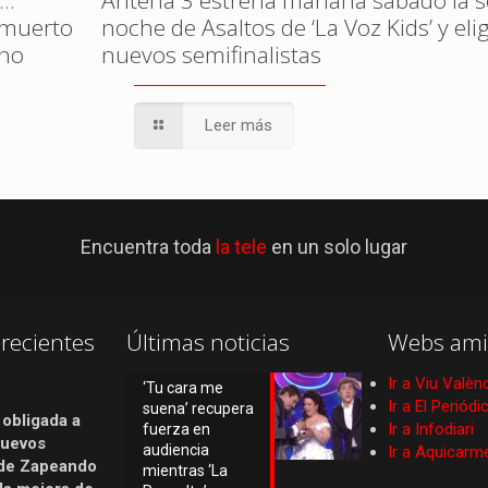
…’
Antena 3 estrena mañana sábado la 
, muerto
noche de Asaltos de ‘La Voz Kids’ y eli
ono
nuevos semifinalistas
Leer más
Encuentra toda
la tele
en un solo lugar
recientes
Últimas noticias
Webs ami
Ir a Viu Valèn
‘Tu cara me
Ir a El Periód
suena’ recupera
 obligada a
Ir a Infodiari
fuerza en
nuevos
audiencia
Ir a Aquicarm
de Zapeando
mientras ‘La