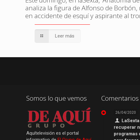
Este domingo, en laSexta, ‘Anatomía de
analiza la figura de Alfonso de Borbón
en accidente de esquí y aspirante al tr
Leer más
Somos lo que vemos
Comentarios 
26/04/2020
LaSexta
recuperar 
Aquítelevisión es el portal
programas 
informativo de
El Grupo de Aquí