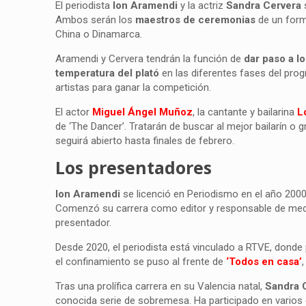
El periodista
Ion Aramendi
y la actriz
Sandra Cervera
Ambos serán los
maestros de ceremonias
de un form
China o Dinamarca.
Aramendi y Cervera tendrán la función de
dar paso a lo
temperatura del plató
en las diferentes fases del pro
artistas para ganar la competición.
El actor
Miguel Ángel Muñoz
, la cantante y bailarina
L
de ‘The Dancer’. Tratarán de buscar al mejor bailarín o 
seguirá abierto hasta finales de febrero.
Los presentadores
Ion Aramendi
se licenció en Periodismo en el año 200
Comenzó su carrera como editor y responsable de medio
presentador.
Desde 2020, el periodista está vinculado a RTVE, donde
el confinamiento se puso al frente de
‘Todos en casa’
Tras una prolífica carrera en su Valencia natal,
Sandra 
conocida serie de sobremesa. Ha participado en varios 