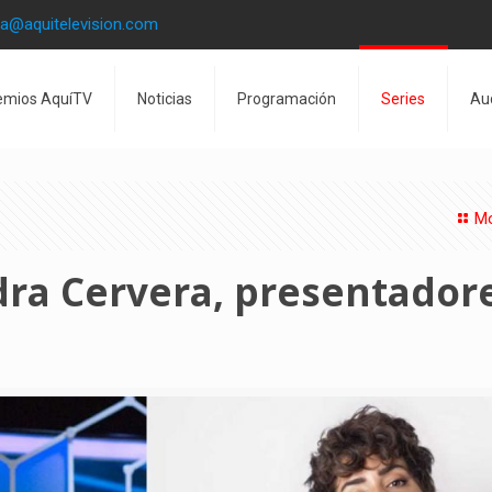
la@aquitelevision.com
emios AquíTV
Noticias
Programación
Series
Au
Mo
dra Cervera, presentador