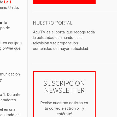
 de
La 1
.
eino Unido,
NUESTRO PORTAL
r la
ipo de
AquíTV es el portal que recoge toda
la actualidad del mundo de la
 tres equipos
televisión y te propone los
ng
online
que
contenidos de mayor actualidad.
omunicación.
 y
SUSCRIPCIÓN
NEWSLETTER
La 1. Durante
ectadores.
Recibe nuestras noticias en
tu correo electrónio... y
el en una
entérate!
do jurado de