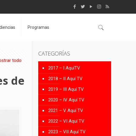
diencias
Programas
CATEGORÍAS
strar todo
2017 – I AquíTV
es de
2018 – II Aquí TV
2019 – III Aquí TV
2020 – IV Aquí TV
2021 – V Aquí TV
2022 – VI Aquí TV
2023 – VII Aquí TV