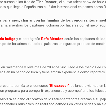
se suman a las filas de
‘The Dancer’
, el nuevo talent show de baile
ato que llega a España tras su éxito internacional en países como R
s bailarines, charlar con las familias de los concursantes y medi
grama, mientras los capitanes lucharán por hacerse con el mejor equ
ola Índigo
y el coreógrafo
Rafa Méndez
serán los capitanes de los
grupo de bailarines de todo el país tras un riguroso proceso de casti
0 en Salamanca y lleva más de 20 años vinculado a los medios de c
s en un periódico local y tiene amplia experiencia como reportero
 presenta con éxito el concurso
‘El cazador’
, de lunes a viernes en 
, un programa para compartir experiencias y acompañar a los telesp
Cervera
se ganó el corazón de los telespectadores gracias a su pap
escenarios musicales, ha realizado cameos en varias series y ha si