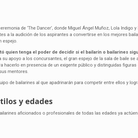
eremonia de ‘The Dancer’, donde Miguel Ángel Muñoz, Lola Indigo y
es a la audición de los aspirantes a convertirse en los mejores baila
n espejo.
tó quien tenga el poder de decidir si el bailarín o bailarines sig
a su apoyo a los concursantes, el gran espejo de la sala de baile se a
ara hacerlo en presencia de un exigente público y distinguidas figura
 sus mentores.
o de bailarines al que apadrinarán para competir entre ellos y logr
stilos y edades
a bailarines aficionados o profesionales de todas las edades ya actú