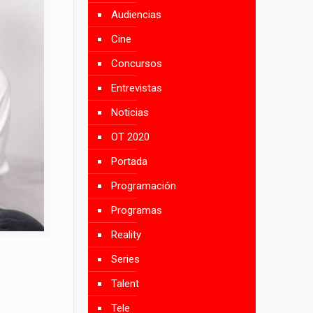
Audiencias
Cine
Concursos
Entrevistas
Noticias
OT 2020
Portada
Programación
Programas
Reality
Series
Talent
Tele