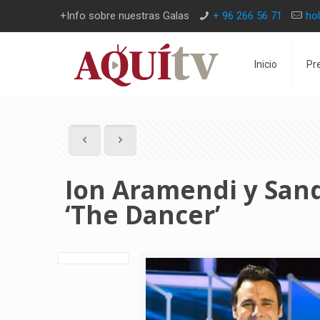
+Info sobre nuestras Galas
+ 96 266 56 71
ho
Inicio
Pr
Ion Aramendi y San
‘The Dancer’