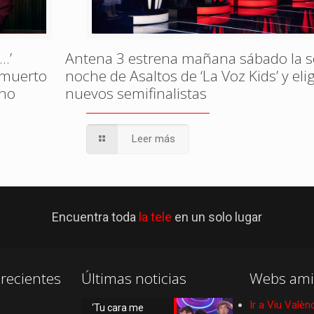
…’
Antena 3 estrena mañana sábado la 
, muerto
noche de Asaltos de ‘La Voz Kids’ y eli
ono
nuevos semifinalistas
Leer más
Encuentra toda
la tele
en un solo lugar
recientes
Últimas noticias
Webs ami
Ir a Viu Valèn
‘Tu cara me