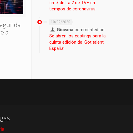
time’ de La 2 de TVE en
tiempos de coronavirus
10/02/2020
segunda
Giovana
commented on
ge a
Se abren los castings para la
quinta edición de ‘Got talent
España’
gas
cia