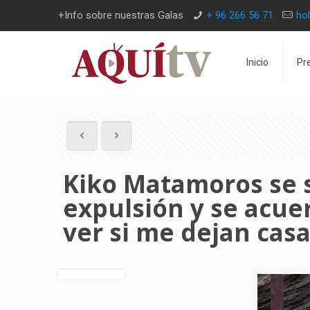
+Info sobre nuestras Galas
+ 96 266 56 71
ho
Inicio
Pr
Kiko Matamoros se s
expulsión y se acue
ver si me dejan cas