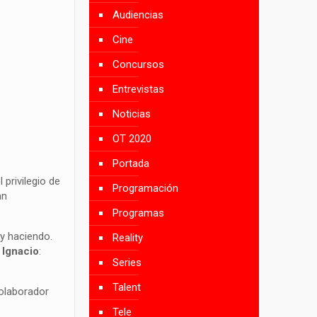
Audiencias
Cine
Concursos
Entrevistas
Noticias
OT 2020
Portada
privilegio de
Programación
an
Programas
oy haciendo.
Reality
o
Ignacio
:
Series
Talent
colaborador
Tele