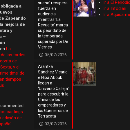
Ir a El Periód
suena’ recupera
 obligada a
Ir a Infodiari
fuerza en
nuevos
audiencia
Ir a Aquicarm
de Zapeando
mientras ‘La
 la mejora de
Revuelta’ marca
tira y
su peor dato de
la temporada,
a –
superada por De
ión
Viernes
 on
La
 de las tardes
05/07/2026
 costa de
Arantxa
Sexta, y el
Sánchez Vicario
prime time’ de
e Hiba Abouk
 en tiempos
llegan a
us
‘Universo Calleja’
para descubrir la
China de los
emperadores y
commented
los Guerreros de
los castings
Terracota
a edición de
España’
03/07/2026