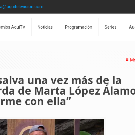
la@aquitelevision.com
emios AquíTV
Noticias
Programación
Series
Au
Mo
alva una vez más de la
rda de Marta López Álamo
arme con ella”