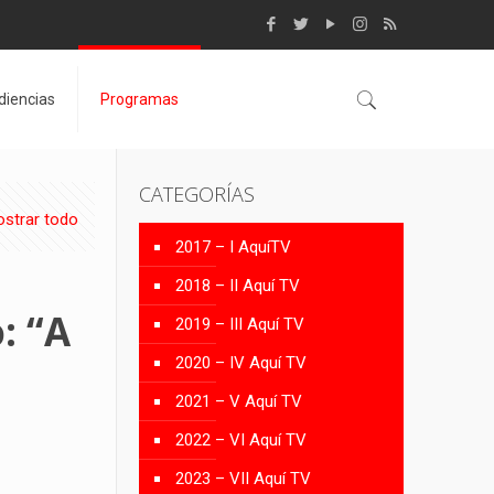
diencias
Programas
CATEGORÍAS
strar todo
2017 – I AquíTV
2018 – II Aquí TV
: “A
2019 – III Aquí TV
2020 – IV Aquí TV
2021 – V Aquí TV
2022 – VI Aquí TV
2023 – VII Aquí TV