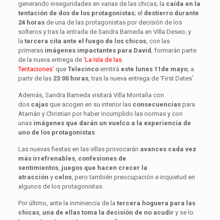
generando inseguridades en varias de las chicas; la
caída en la
tentación de dos de los protagonistas
; el
destierro durante
24 horas
de una de las protagonistas por decisión de los
solteros y tras la entrada de Sandra Barneda en Villa Deseo; y
la
tercera cita ante el fuego de los chicos
, con las
primeras
imágenes impactantes para David
, formarán parte
de la nueva entrega de
‘La Isla de las
Tentaciones’
que
Telecinco
emitirá
este lunes 11de mayo
, a
partir de las
23:00 horas
, tras la nueva entrega de ‘First Dates’.
Además, Sandra Barneda visitará Villa Montaña con
dos
cajas
que acogen en su interior las
consecuencias
para
Atamán y Christian por haber incumplido las normas y con
unas
imágenes que darán un vuelco a la experiencia de
uno de los protagonistas
.
Las nuevas fiestas en las villas provocarán
avances cada vez
más irrefrenables
,
confesiones de
sentimientos
,
juegos
que hacen crecer la
atracción
y
celos
, pero también preocupación e inquietud en
algunos de los protagonistas.
Por último, ante la inminencia de la
tercera hoguera
para las
chicas
,
una de ellas toma la decisión de no acudir
y se lo