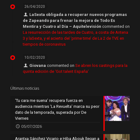
26/04/2020
LaSexta obligada a recuperar nuevos programas
de Zapeando para frenar la mejora de Todo Es
Mentira y Cuatro al Día – Aquitelevisión
commented on
La resurrección de las tardes de Cuatro, a costa de Antena
3 y laSexta, y el acierto del ‘prime time’ de La 2 de TVE en
tiempos de coronavirus
10/02/2020
Giovana
commented on
Se abren los castings para la
quinta edición de ‘Got talent España’
Últimas noticias
‘Tu cara me suena’ recupera fuerza en
audiencia mientras ‘La Revuelta’ marca su peor
dato de la temporada, superada por De
Viernes
05/07/2026
Arantxa Sánchez Vicario e Hiba Abouk llegan a