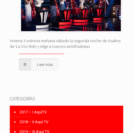
Antena 3 estrena mañana sábado la segunda noche de Asaltos
de ‘La Voz Kids’ y elige a nuevos semifinalistas
Leer más
CATEGORÍAS
2017 – I AquíTV
2018 – II Aquí TV
2019 – III Aquí TV