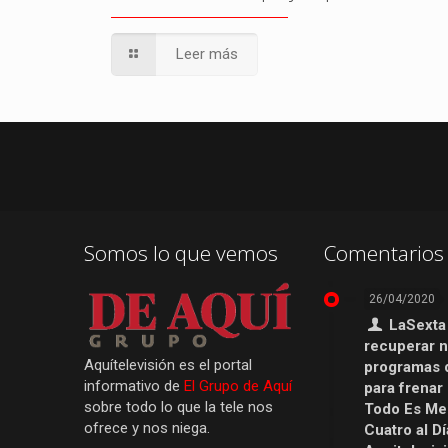
Leer más
Somos lo que vemos
Comentarios 
26/04/2020
LaSexta
recuperar 
Aquítelevisión es el portal
programas 
informativo de
El Grupo de Aquí
para frenar
sobre todo lo que la tele nos
Todo Es Men
ofrece y nos niega.
Cuatro al Dí