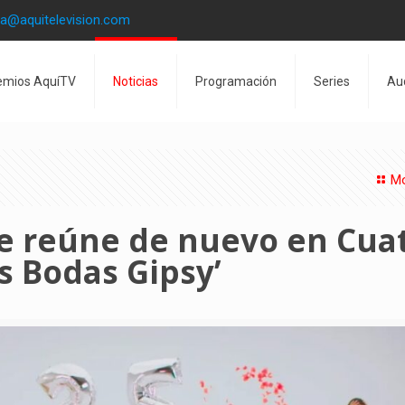
la@aquitelevision.com
emios AquíTV
Noticias
Programación
Series
Au
Mo
se reúne de nuevo en Cua
s Bodas Gipsy’