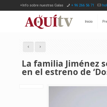
+Info sobre nuestras Galas
+ 96 266 56 71
ho
Inicio
Pr
La familia Jiménez 
en el estreno de ‘Do