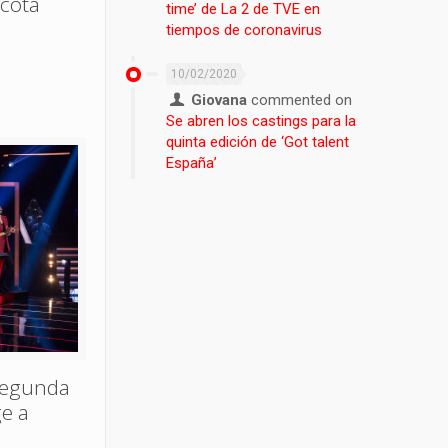
acota
time’ de La 2 de TVE en
tiempos de coronavirus
10/02/2020
Giovana
commented on
Se abren los castings para la
quinta edición de ‘Got talent
España’
segunda
ge a