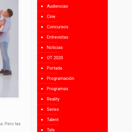
Audiencias
Cine
Concursos
Entrevistas
Noticias
OT 2020
Portada
Programación
Programas
Reality
Series
Talent
a. Pero las
Tele