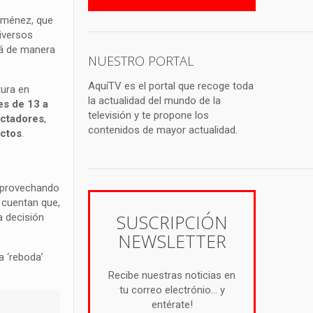
iménez, que
iversos
irá de manera
NUESTRO PORTAL
AquíTV es el portal que recoge toda
tura en
la actualidad del mundo de la
es de 13 a
televisión y te propone los
ectadores
,
contenidos de mayor actualidad.
actos
.
 Aprovechando
s cuentan que,
SUSCRIPCIÓN
a decisión
NEWSLETTER
a ‘reboda’
Recibe nuestras noticias en
tu correo electrónio... y
entérate!