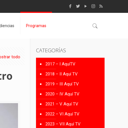
diencias
Programas
CATEGORÍAS
strar todo
2017 – I AquíTV
tro
2018 – II Aquí TV
2019 – III Aquí TV
2020 – IV Aquí TV
2021 – V Aquí TV
2022 – VI Aquí TV
2023 – VII Aquí TV