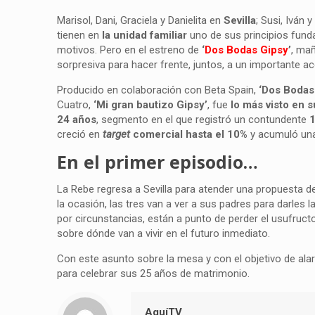
Marisol, Dani, Graciela y Danielita en
Sevilla
; Susi, Iván 
tienen en
la unidad familiar
uno de sus principios fund
motivos. Pero en el estreno de
‘
Dos Bodas Gipsy
’
, ma
sorpresiva para hacer frente, juntos, a un importante a
Producido en colaboración con Beta Spain,
‘Dos Bodas
Cuatro,
‘Mi gran bautizo Gipsy’
, fue
lo más visto en 
24 años
, segmento en el que registró un contundente
creció en
target
comercial hasta el 10%
y acumuló una
En el primer episodio…
La Rebe regresa a Sevilla para atender una propuesta
la ocasión, las tres van a ver a sus padres para darles la
por circunstancias, están a punto de perder el usufruct
sobre dónde van a vivir en el futuro inmediato.
Con este asunto sobre la mesa y con el objetivo de alarg
para celebrar sus 25 años de matrimonio.
AquíTV