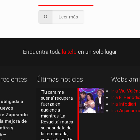
Leer más
Encuentra toda
la tele
en un solo lugar
recientes
Últimas noticias
Webs ami
Ir a Viu Valèn
‘Tu cara me
Ir a El Periód
suena’ recupera
 obligada a
Ir a Infodiari
fuerza en
nuevos
audiencia
Ir a Aquicarm
de Zapeando
mientras ‘La
 la mejora de
Revuelta’ marca
tira y
su peor dato de
la temporada,
a –
superada por De