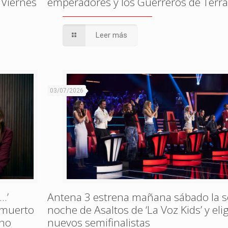
 Viernes
emperadores y los Guerreros de Terr
Leer más
03/07/2026
…’
Antena 3 estrena mañana sábado la 
, muerto
noche de Asaltos de ‘La Voz Kids’ y eli
ono
nuevos semifinalistas