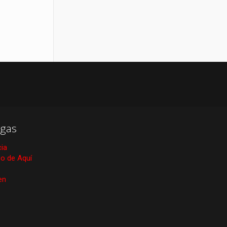
gas
cia
ico de Aquí
en