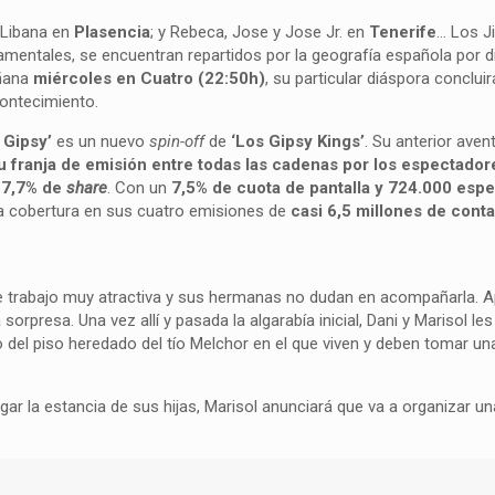
y Libana en
Plasencia
; y Rebeca, Jose y Jose Jr. en
Tenerife
… Los J
amentales, se encuentran repartidos por la geografía española por d
ñana
miércoles en Cuatro (22:50h)
, su particular diáspora conclu
contecimiento.
 Gipsy’
es un nuevo
spin-off
de
‘Los Gipsy Kings’
. Su anterior aven
su franja de emisión entre todas las cadenas por los espectador
17,7% de
share
. Con un
7,5% de cuota de pantalla y 724.000 esp
 cobertura en sus cuatro emisiones de
casi 6,5 millones de cont
 de trabajo muy atractiva y sus hermanas no dudan en acompañarla.
 sorpresa. Una vez allí y pasada la algarabía inicial, Dani y Marisol le
o del piso heredado del tío Melchor en el que viven y deben tomar un
ar la estancia de sus hijas, Marisol anunciará que va a organizar un