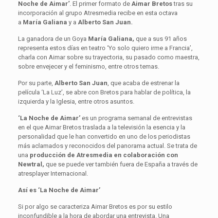
Noche de Aimar’
. El primer formato de
Aimar Bretos
tras su
incorporación al grupo Atresmedia recibe en esta octava
a
María Galiana
y a
Alberto San Juan.
La ganadora de un Goya
María Galiana,
que a sus 91 años
representa estos días en teatro ‘Yo solo quiero irme a Francia’,
charla con Aimar sobre su trayectoria, su pasado como maestra,
sobre envejecer y el feminismo, entre otros temas.
Por su parte,
Alberto San Juan
, que acaba de estrenar la
película ‘La Luz’, se abre con Bretos para hablar de política, la
izquierda y la Iglesia, entre otros asuntos.
‘La Noche de Aimar’
es un programa semanal de entrevistas
en el que Aimar Bretos traslada a la televisión la esencia y la
personalidad que le han convertido en uno de los periodistas
más aclamados y reconocidos del panorama actual. Se trata de
una
producción de Atresmedia en colaboración con
Newtral,
que se puede ver también fuera de España a través de
atresplayer Internacional.
Así es ‘La Noche de Aimar’
Si por algo se caracteriza Aimar Bretos es por su estilo
inconfundible a la hora de abordar una entrevista. Una