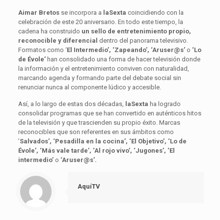
Aimar Bretos
se incorpora a
laSexta
coincidiendo con la
celebración de este 20 aniversario. En todo este tiempo, la
cadena ha construido
un sello de entretenimiento propio,
reconocible y diferencial
dentro del panorama televisivo.
Formatos como ‘
El Intermedio’, ‘Zapeando’, ‘Aruser@s’
o
‘Lo
de Évole’
han consolidado una forma de hacer televisión donde
la información y el entretenimiento conviven con naturalidad,
marcando agenda y formando parte del debate social sin
renunciar nunca al componente lúdico y accesible.
Así, a lo largo de estas dos décadas,
laSexta
ha logrado
consolidar programas que se han convertido en auténticos hitos
de la televisión y que trascienden su propio éxito. Marcas
reconocibles que son referentes en sus ámbitos como
’
Salvados’, ‘Pesadilla en la cocina’, ‘El Objetivo’, ‘Lo de
Évole’, ‘Más vale tarde’, ‘Al rojo vivo’, ‘Jugones’, ‘El
intermedio’
o
‘Aruser@s’.
AquíTV