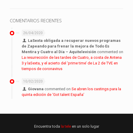
COMENTARIOS RECIENTES
26/04/2020
LaSexta obligada a recuperar nuevos programas
de Zapeando para frenar la mejora de Todo Es
Mentira y Cuatro al Día – Aquitelevisión
commented on
La resurrección de las tardes de Cuatro, a costa de Antena
3 y laSexta, y el acierto del ‘prime time’ de La 2 de TVE en
tiempos de coronavirus
10/02/2020
Giovana
commented on
Se abren los castings para la
quinta edición de ‘Got talent España’
Encuentra toda
la tele
en un solo lugar