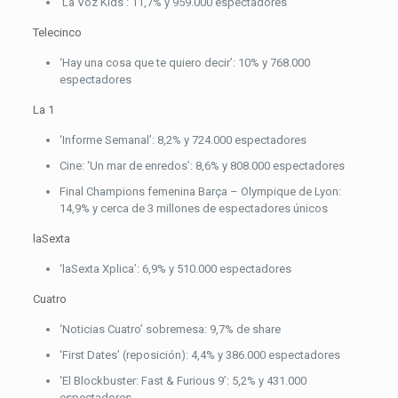
‘La Voz Kids’: 11,7% y 959.000 espectadores
Telecinco
‘Hay una cosa que te quiero decir’: 10% y 768.000
espectadores
La 1
‘Informe Semanal’: 8,2% y 724.000 espectadores
Cine: ‘Un mar de enredos’: 8,6% y 808.000 espectadores
Final Champions femenina Barça – Olympique de Lyon:
14,9% y cerca de 3 millones de espectadores únicos
laSexta
‘laSexta Xplica’: 6,9% y 510.000 espectadores
Cuatro
‘Noticias Cuatro’ sobremesa: 9,7% de share
‘First Dates’ (reposición): 4,4% y 386.000 espectadores
‘El Blockbuster: Fast & Furious 9’: 5,2% y 431.000
espectadores