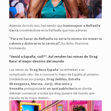
Además de todo eso, han tenido que
homenajear a Raffaella
Carrà
convirtiéndose en la Raffaella que más admiran.
“Para mí hacer de Raffaella no seria lo mismo sin mover la
cabeza y dislocarse la cervical”
, ha dicho Sharonne
bromeando.
“Venid a España, coñ*”: Así venden las reinas de ‘Drag
Race’ el mejor destino del mundo
Las reinas de
‘Drag Race España’
se enfrentan a un
complicado reto: dar a conocer lo mejor de España al universo.
Dividiéndose por parejas,
Drag Sethlas, Estrella
Xtravaganza, Marina, Juriji, Sharonne y
Venedita
protagonizarán
un spot publicitario
en donde
deberán convencer a todas las drag queens del mundo que
España es su mejor destino.