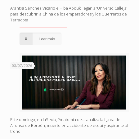
Arantxa Sánchez Vicario e Hiba Abouk llegan a ‘Universo Calleja’
para descubrir la China de los emperadores y los Guerreros de
Terracota
Leer más
03/07/2026
Este domingo, en laSexta, ‘Anatomía de…’ analiza la figura de
Alfonso de Borbón, muerto en accidente de esquí y aspirante al
trono