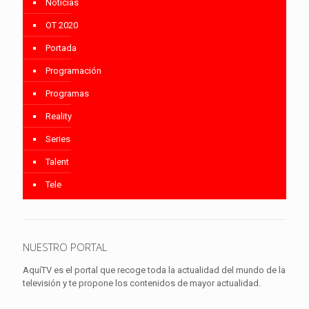
Noticias
OT 2020
Portada
Programación
Programas
Reality
Series
Talent
Tele
NUESTRO PORTAL
AquíTV es el portal que recoge toda la actualidad del mundo de la
televisión y te propone los contenidos de mayor actualidad.