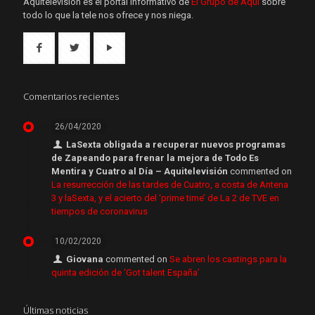
Aquítelevisión es el portal informativo de
El Grupo de Aquí
sobre
todo lo que la tele nos ofrece y nos niega.
Comentarios recientes
26/04/2020
LaSexta obligada a recuperar nuevos programas
de Zapeando para frenar la mejora de Todo Es
Mentira y Cuatro al Día – Aquitelevisión
commented on
La resurrección de las tardes de Cuatro, a costa de Antena
3 y laSexta, y el acierto del ‘prime time’ de La 2 de TVE en
tiempos de coronavirus
10/02/2020
Giovana
commented on
Se abren los castings para la
quinta edición de ‘Got talent España’
Últimas noticias