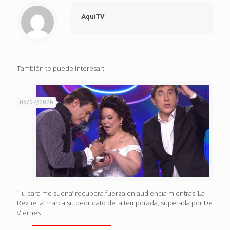
AquíTV
También te puede interesar:
05/07/2026
‘Tu cara me suena’ recupera fuerza en audiencia mientras ‘La
Revuelta’ marca su peor dato de la temporada, superada por De
Viernes