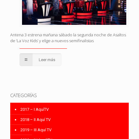
Antena 3 estrena mañana sábado la segunda noche de Asaltos
de ‘La Voz Kids’ y elige a nuevos semifinalistas
Leer más
CATEGORÍAS
2017 – I AquíTV
2018 – II Aquí TV
2019 – III Aquí TV