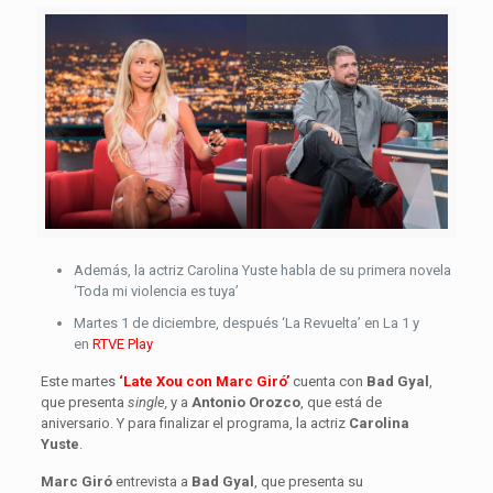
Además, la actriz Carolina Yuste habla de su primera novela
‘Toda mi violencia es tuya’
Martes 1 de diciembre, después ‘La Revuelta’ en La 1 y
en
RTVE Play
Este martes
‘Late Xou con Marc Giró’
cuenta con
Bad Gyal
,
que presenta
single,
y a
Antonio Orozco
, que está de
aniversario. Y para finalizar el programa, la actriz
Carolina
Yuste
.
Marc Giró
entrevista a
Bad Gyal
, que presenta su