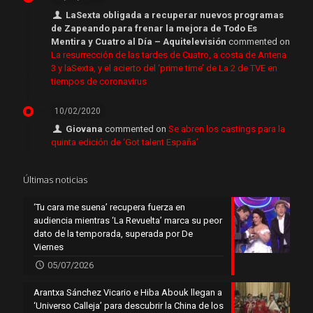
LaSexta obligada a recuperar nuevos programas
de Zapeando para frenar la mejora de Todo Es
Mentira y Cuatro al Día – Aquitelevisión
commented on
La resurrección de las tardes de Cuatro, a costa de Antena
3 y laSexta, y el acierto del ‘prime time’ de La 2 de TVE en
tiempos de coronavirus
10/02/2020
Giovana
commented on
Se abren los castings para la
quinta edición de ‘Got talent España’
Últimas noticias
‘Tu cara me suena’ recupera fuerza en
audiencia mientras ‘La Revuelta’ marca su peor
dato de la temporada, superada por De
Viernes
05/07/2026
Arantxa Sánchez Vicario e Hiba Abouk llegan a
‘Universo Calleja’ para descubrir la China de los