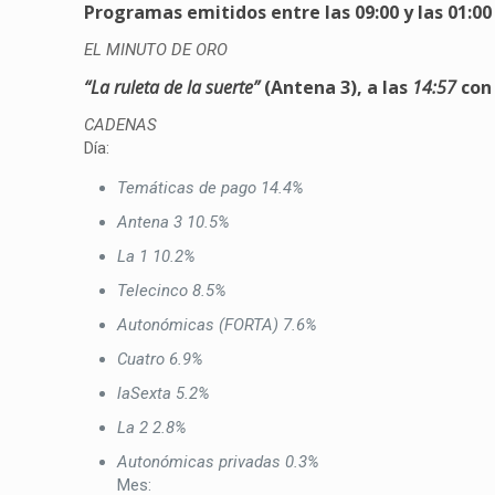
Programas emitidos entre las 09:00 y las 01:00
EL MINUTO DE ORO
“La ruleta de la suerte”
(Antena 3), a las
14:57
co
CADENAS
Día:
Temáticas de pago
14.4%
Antena 3
10.5%
La 1
10.2%
Telecinco
8.5%
Autonómicas (FORTA)
7.6%
Cuatro
6.9%
laSexta
5.2%
La 2
2.8%
Autonómicas privadas
0.3%
Mes: