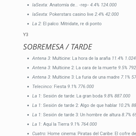
laSexta:
Anatomía de… -rep-
4.4%
124.000
laSexta:
Pokerstars casino live
2.4%
42.000
La 2:
El palco: Mitridate, re di ponto
Y3
SOBREMESA / TARDE
Antena 3:
Multicine: La hora de la araña
11.4%
1.024
Antena 3:
Multicine 2: La cara de la muerte
9.5%
792
Antena 3:
Multicine 3: La furia de una madre
7.1%
5
Telecinco:
Fiesta
9.1%
776.000
La 1:
Sesión de tarde: La gran boda
9.8%
887.000
La 1:
Sesión de tarde 2: Algo de que hablar
10.2%
8
La 1:
Sesión de tarde 3: Un hombre de altura
8.7%
6
La 1:
Aquí la Tierra
9.1%
764.000
Cuatro:
Home cinema: Piratas del Caribe: El cofre 