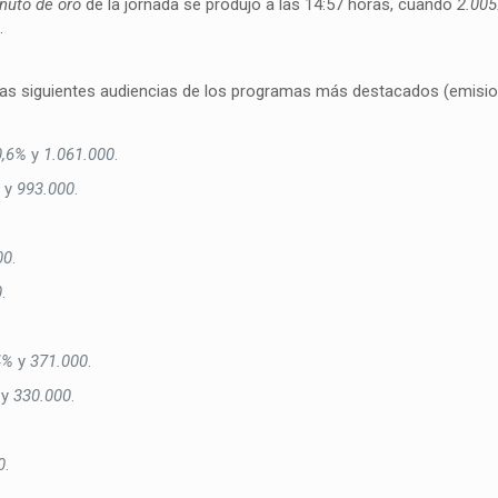
nuto de oro
de la jornada se produjo a las 14:57 horas, cuando
2.005
e
.
 las siguientes audiencias de los programas más destacados (emisi
0,6%
y
1.061.000
.
%
y
993.000
.
00
.
0
.
4%
y
371.000
.
y
330.000
.
0
.