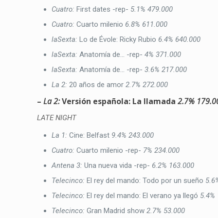
Cuatro:
First dates -rep-
5.1%
479.000
Cuatro:
Cuarto milenio
6.8%
611.000
laSexta:
Lo de Évole: Ricky Rubio
6.4%
640.000
laSexta:
Anatomía de… -rep-
4%
371.000
laSexta:
Anatomía de… -rep-
3.6%
217.000
La 2:
20 años de amor
2.7%
272.000
–
La 2:
Versión española: La llamada
2.7%
179.0
LATE NIGHT
La 1:
Cine: Belfast
9.4%
243.000
Cuatro:
Cuarto milenio -rep-
7%
234.000
Antena 3:
Una nueva vida -rep-
6.2%
163.000
Telecinco:
El rey del mando: Todo por un sueño
5.6
Telecinco:
El rey del mando: El verano ya llegó
5.4%
Telecinco:
Gran Madrid show
2.7%
53.000