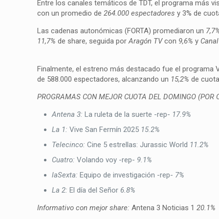
Entre los canales temáticos de TDT, el programa más vist
con un promedio de
264.000 espectadores
y 3% de cuot
Las cadenas autonómicas (FORTA) promediaron un
7,7
11,7%
de share, seguida por
Aragón TV
con
9,6%
y
Canal
Finalmente, el estreno más destacado fue el programa V
de 588.000 espectadores, alcanzando un
15,2%
de cuota
PROGRAMAS CON MEJOR CUOTA DEL DOMINGO (POR 
Antena 3:
La ruleta de la suerte -rep-
17.9%
La 1:
Vive San Fermín 2025
15.2%
Telecinco:
Cine 5 estrellas: Jurassic World
11.2%
Cuatro:
Volando voy -rep-
9.1%
laSexta:
Equipo de investigación -rep-
7%
La 2:
El día del Señor
6.8%
Informativo con mejor share:
Antena 3 Noticias 1
20.1%