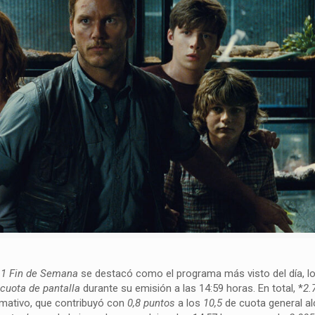
 1 Fin de Semana
se destacó como el programa más visto del día, l
cuota de pantalla
durante su emisión a las 14:59 horas. En total, *
2.
rmativo, que contribuyó con
0,8 puntos
a los
10,5
de cuota general a