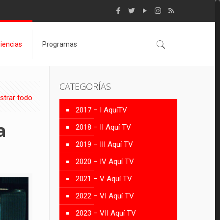
iencias
Programas
CATEGORÍAS
strar todo
2017 – I AquíTV
a
2018 – II Aquí TV
2019 – III Aquí TV
2020 – IV Aquí TV
2021 – V Aquí TV
2022 – VI Aquí TV
2023 – VII Aquí TV