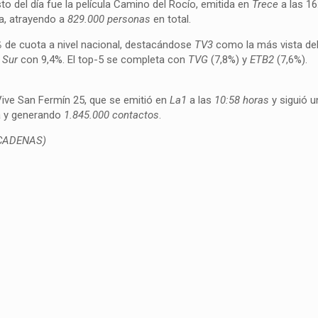
o del día fue la película Camino del Rocío, emitida en
Trece
a las 16
a, atrayendo a
829.000 personas
en total.
%
de cuota a nivel nacional, destacándose
TV3
como la más vista del
 Sur
con 9,4%. El top-5 se completa con
TVG
(7,8%) y
ETB2
(7,6%).
ive San Fermín 25, que se emitió en
La1
a las
10:58 horas
y siguió 
 y generando
1.845.000 contactos
.
CADENAS)