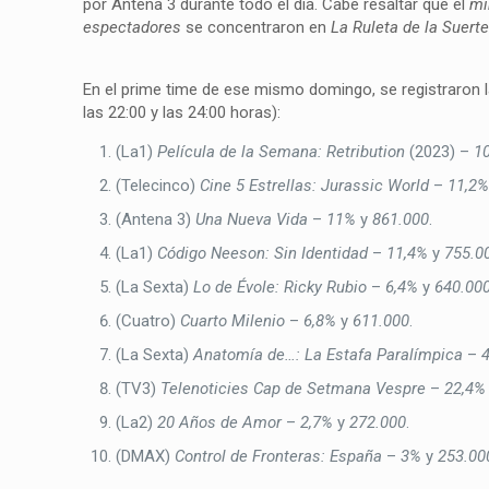
por Antena 3 durante todo el día. Cabe resaltar que el
mi
espectadores
se concentraron en
La Ruleta de la Suert
En el prime time de ese mismo domingo, se registraron
las 22:00 y las 24:00 horas):
(La1)
Película de la Semana: Retribution
(2023) –
1
(Telecinco)
Cine 5 Estrellas: Jurassic World
–
11,2
(Antena 3)
Una Nueva Vida
–
11%
y
861.000
.
(La1)
Código Neeson: Sin Identidad
–
11,4%
y
755.0
(La Sexta)
Lo de Évole: Ricky Rubio
–
6,4%
y
640.00
(Cuatro)
Cuarto Milenio
–
6,8%
y
611.000
.
(La Sexta)
Anatomía de…: La Estafa Paralímpica
–
(TV3)
Telenoticies Cap de Setmana Vespre
–
22,4%
(La2)
20 Años de Amor
–
2,7%
y
272.000
.
(DMAX)
Control de Fronteras: España
–
3%
y
253.00