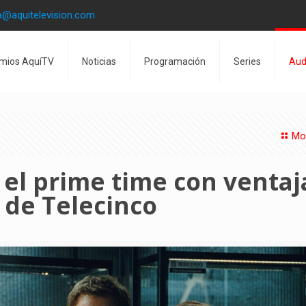
a@aquitelevision.com
mios AquíTV
Noticias
Programación
Series
Aud
Mo
el prime time con ventaj
 de Telecinco