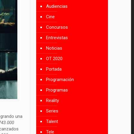
Audiencias
Cine
Concursos
Entrevistas
Noticias
OT 2020
Portada
Programación
Programas
Reality
Series
ogrando una
Talent
743.000
lcanzados
Tele