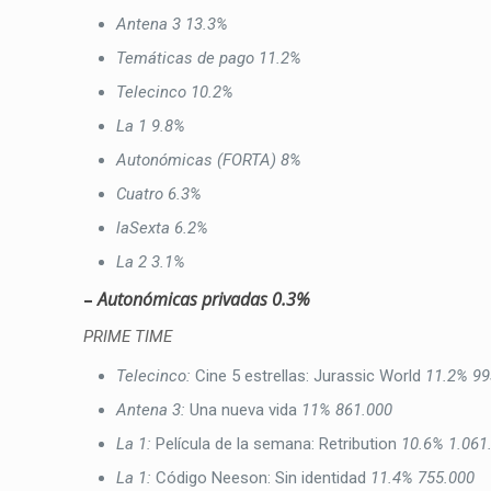
Antena 3
13.3%
Temáticas de pago
11.2%
Telecinco
10.2%
La 1
9.8%
Autonómicas (FORTA)
8%
Cuatro
6.3%
laSexta
6.2%
La 2
3.1%
–
Autonómicas privadas
0.3%
PRIME TIME
Telecinco:
Cine 5 estrellas: Jurassic World
11.2%
99
Antena 3:
Una nueva vida
11%
861.000
La 1:
Película de la semana: Retribution
10.6%
1.061
La 1:
Código Neeson: Sin identidad
11.4%
755.000