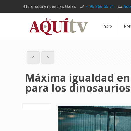
+Info sobre nuestras Galas
+ 96 266 56 71
hol
Inicio
Pre
Máxima igualdad en 
para los dinosaurios