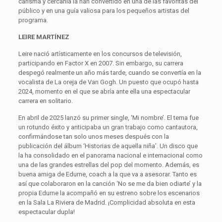
carisma y cercanía la han convertido en una de las favoritas del
público y en una guía valiosa para los pequeños artistas del
programa.
LEIRE MARTÍNEZ
Leire nació artísticamente en los concursos de televisión,
participando en Factor X en 2007. Sin embargo, su carrera
despegó realmente un año más tarde, cuando se convertía en la
vocalista de La oreja de Van Gogh. Un puesto que ocupó hasta
2024, momento en el que se abría ante ella una espectacular
carrera en solitario.
En abril de 2025 lanzó su primer single, ‘Mi nombre’. El tema fue
un rotundo éxito y anticipaba un gran trabajo como cantautora,
confirmándose tan solo unos meses después con la
publicación del álbum ‘Historias de aquella niña’. Un disco que
la ha consolidado en el panorama nacional e internacional como
una de las grandes estrellas del pop del momento. Además, es
buena amiga de Edurne, coach a la que va a asesorar. Tanto es
así que colaboraron en la canción ‘No se me da bien odiarte’ y la
propia Edurne la acompañó en su estreno sobre los escenarios
en la Sala La Riviera de Madrid. ¡Complicidad absoluta en esta
espectacular dupla!