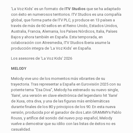
‘La Voz Kids’ es un formato de
ITV Studios
que se ha adaptado
con éxito en numerosos territorios. ITV Studios es una compañía
global, que forma parte de ITV PLC, y produce en 13 países a
través de más de 60 sellos en el Reino Unido, Estados Unidos,
Australia, Francia, Alemania, los Países Nórdicos, Italia, Países
Bajos y ahora también en España. Esta temporada, en
colaboración con Atresmedia, ITV Studios Iberia asume la
producción integra de ‘La Voz Kids’ en España.
Los asesores de ‘La Voz Kids’ 2026
MELODY
Melody vive uno de los momentos más vibrantes de su
trayectoria. Tras representar a España en Eurovisión 2025 con su
potente tema “Esa Diva”, Melody ha estrenado su nuevo single,
‘Ilaire’, una versión en clave electrónica del legendario hit ‘Ilarie’
de Xuxa, otra diva, y una de las figuras más emblemáticas
durante finales de los 80 y principios de los 90. En esta nueva
versión, producida por el ganador de dos Latin GRAMMYs Pablo
Rouss, y artífice del sonido del nuevo pop español, Melody
vuelve a demostrar que su idilio con las listas de éxitos no es
casualidad.