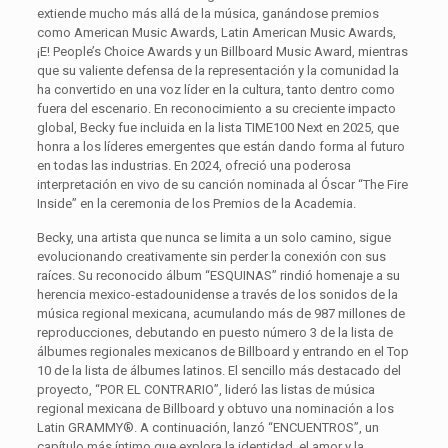
extiende mucho más allá de la música, ganándose premios
como American Music Awards, Latin American Music Awards,
¡E! People’s Choice Awards y un Billboard Music Award, mientras
que su valiente defensa de la representación y la comunidad la
ha convertido en una voz líder en la cultura, tanto dentro como
fuera del escenario. En reconocimiento a su creciente impacto
global, Becky fue incluida en la lista TIME100 Next en 2025, que
honra a los líderes emergentes que están dando forma al futuro
en todas las industrias. En 2024, ofreció una poderosa
interpretación en vivo de su canción nominada al Óscar “The Fire
Inside” en la ceremonia de los Premios de la Academia.
Becky, una artista que nunca se limita a un solo camino, sigue
evolucionando creativamente sin perder la conexión con sus
raíces. Su reconocido álbum “ESQUINAS” rindió homenaje a su
herencia mexico-estadounidense a través de los sonidos de la
música regional mexicana, acumulando más de 987 millones de
reproducciones, debutando en puesto número 3 de la lista de
álbumes regionales mexicanos de Billboard y entrando en el Top
10 de la lista de álbumes latinos. El sencillo más destacado del
proyecto, “POR EL CONTRARIO”, lideró las listas de música
regional mexicana de Billboard y obtuvo una nominación a los
Latin GRAMMY®. A continuación, lanzó “ENCUENTROS”, un
capítulo más íntimo que explora la identidad, el amor y la