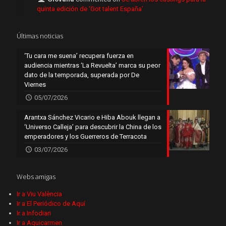
quinta edición de ‘Got talent España’
Últimas noticias
‘Tu cara me suena’ recupera fuerza en
audiencia mientras ‘La Revuelta’ marca su peor
dato de la temporada, superada por De
Viernes
05/07/2026
Arantxa Sánchez Vicario e Hiba Abouk llegan a
‘Universo Calleja’ para descubrir la China de los
emperadores y los Guerreros de Terracota
03/07/2026
Webs amigas
Ir a Viu València
Ir a El Periódico de Aquí
Ir a Infodiari
Ir a Aquicarmen