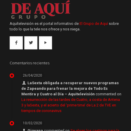
Aquítelevisión es el portal informativo de
El Grupo de Aquí
sobre
todo lo que la tele nos ofrece y nos niega.
Comentarios recientes
26/04/2020
LaSexta obligada a recuperar nuevos programas
de Zapeando para frenar la mejora de Todo Es
Mentira y Cuatro al Día – Aquitelevisión
commented on
La resurrección de las tardes de Cuatro, a costa de Antena
3 y laSexta, y el acierto del ‘prime time’ de La 2 de TVE en
tiempos de coronavirus
10/02/2020
Giovana
commented on
Se abren los castings para la