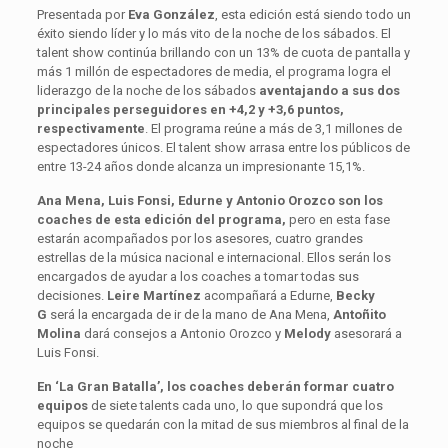
Presentada por
Eva González
, esta edición está siendo todo un
éxito siendo líder y lo más vito de la noche de los sábados. El
talent show continúa brillando con un 13% de cuota de pantalla y
más 1 millón de espectadores de media, el programa logra el
liderazgo de la noche de los sábados
aventajando a sus dos
principales perseguidores en +4,2 y +3,6 puntos,
respectivamente
. El programa reúne a más de 3,1 millones de
espectadores únicos. El talent show arrasa entre los públicos de
entre 13-24 años donde alcanza un impresionante 15,1%.
Ana Mena, Luis Fonsi, Edurne y Antonio Orozco son los
coaches de esta edición del programa,
pero en esta fase
estarán acompañados por los asesores, cuatro grandes
estrellas de la música nacional e internacional. Ellos serán los
encargados de ayudar a los coaches a tomar todas sus
decisiones.
Leire Martínez
acompañará a Edurne,
Becky
G
será la encargada de ir de la mano de Ana Mena,
Antoñito
Molina
dará consejos a Antonio Orozco y
Melody
asesorará a
Luis Fonsi.
En ‘La Gran Batalla’, los coaches deberán formar cuatro
equipos
de siete talents cada uno, lo que supondrá que los
equipos se quedarán con la mitad de sus miembros al final de la
noche