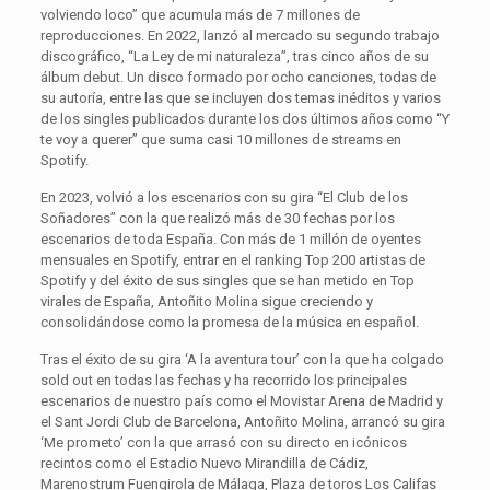
volviendo loco” que acumula más de 7 millones de
reproducciones. En 2022, lanzó al mercado su segundo trabajo
discográfico, “La Ley de mi naturaleza”, tras cinco años de su
álbum debut. Un disco formado por ocho canciones, todas de
su autoría, entre las que se incluyen dos temas inéditos y varios
de los singles publicados durante los dos últimos años como “Y
te voy a querer” que suma casi 10 millones de streams en
Spotify.
En 2023, volvió a los escenarios con su gira “El Club de los
Soñadores” con la que realizó más de 30 fechas por los
escenarios de toda España. Con más de 1 millón de oyentes
mensuales en Spotify, entrar en el ranking Top 200 artistas de
Spotify y del éxito de sus singles que se han metido en Top
virales de España, Antoñito Molina sigue creciendo y
consolidándose como la promesa de la música en español.
Tras el éxito de su gira ‘A la aventura tour’ con la que ha colgado
sold out en todas las fechas y ha recorrido los principales
escenarios de nuestro país como el Movistar Arena de Madrid y
el Sant Jordi Club de Barcelona, Antoñito Molina, arrancó su gira
‘Me prometo’ con la que arrasó con su directo en icónicos
recintos como el Estadio Nuevo Mirandilla de Cádiz,
Marenostrum Fuengirola de Málaga, Plaza de toros Los Califas