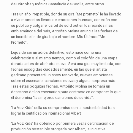
de Córdoba y Icónica Santalucía de Sevilla, entre otros.
Tras un año irrepetible, donde su gira “Me prometo” le ha llevado
a vivir momentos llenos de emociones intensas, conexión con
su público y colgar el cartel de sold out en los recintos más
emblemáticos del país, Antoñito Molina anuncia las fechas de
un increíble fin de gira bajo el nombre: Mis Últimos “Me
Prometo”.
Lejos de ser un adiós definitivo, esto nace como una
celebración y, al mismo tiempo, como el colofón de una etapa
dorada antes de abrir otra nueva. Será una gira muy limitada, con
fechas escogidas cuidadosamente, en las que el artista
gaditano presentará un show renovado, nuevas emociones
sobre el escenario, canciones nuevas y alguna sorpresa más.
Tras estas poquitas fechas, Antoñito Molina se tomará un
descanso de los escenarios para centrarse en componer lo que
él denomina “las mejores canciones de su vida”.
‘La Voz Kids’ sella su compromiso con la sostenibilidad tras
lograr la certificación internacional Albert
‘La Voz Kids’ ha obtenido por primera vez la certificación de
producción sostenible otorgada por Albert, la iniciativa