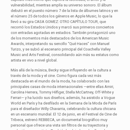
vulnerabilidad, mientras amplía su universo sonoro. El álbum
debutó en el puesto número 7 de la lista de álbumes latinos y en
el número 25 de todos los géneros en Apple Music, lo que la
llevó a su gira CASA GOMEZ: OTRO CAPÍTULO TOUR, que
recorrió los Estados Unidos y marcó sus primeros conciertos
con entradas agotadas en estadios. También protagonizó uno
de los momentos más destacados de los American Music
Awards, interpretando su sencillo “Qué Haces” con Manuel
Turizo, y se subió al escenario principal del Coachella Valley
Music and Arts Festival, consolidando aún más su estatus como
artista en vivo a nivel global.
Más allá de la música, Becky sigue influyendo en la cultura a
través de la moda y el cine. Como figura cada vez más
destacada en el mundo de la moda, ha colaborado con las
principales casas de moda internacionales —entre ellas Amiri,
Carolina Herrera, Tommy Hilfiger, Stella McCartney, Off-White y
Ferrari— y ha lucido sus diseños; además, ha asistido a Vogue
World en París y ha desfilado en la Semana de la Moda de París
para el diseñador Willy Chavarria, celebrando la cultura chicana
en un escenario mundial. El 12 de junio, en el Festival de Cine de
Tribeca, estrenó REBBECA, un documental biográfico muy
personal que ofrece una vista sin filtros de su trayectoria y