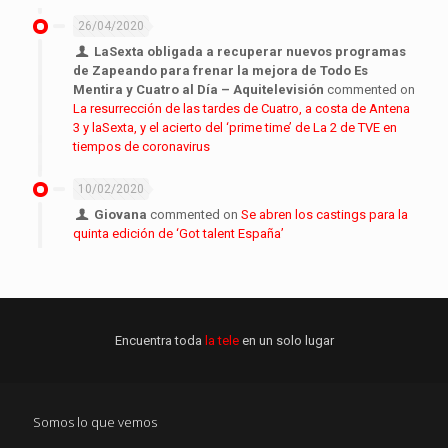
26/04/2020
LaSexta obligada a recuperar nuevos programas
de Zapeando para frenar la mejora de Todo Es
Mentira y Cuatro al Día – Aquitelevisión
commented on
La resurrección de las tardes de Cuatro, a costa de Antena
3 y laSexta, y el acierto del ‘prime time’ de La 2 de TVE en
tiempos de coronavirus
10/02/2020
Giovana
commented on
Se abren los castings para la
quinta edición de ‘Got talent España’
Encuentra toda
la tele
en un solo lugar
Somos lo que vemos