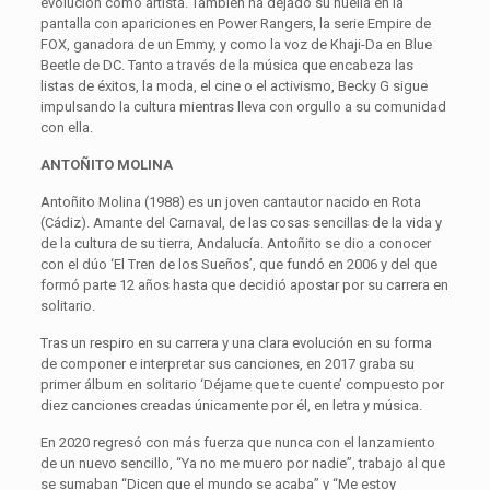
evolución como artista. También ha dejado su huella en la
pantalla con apariciones en Power Rangers, la serie Empire de
FOX, ganadora de un Emmy, y como la voz de Khaji-Da en Blue
Beetle de DC. Tanto a través de la música que encabeza las
listas de éxitos, la moda, el cine o el activismo, Becky G sigue
impulsando la cultura mientras lleva con orgullo a su comunidad
con ella.
ANTOÑITO MOLINA
Antoñito Molina (1988) es un joven cantautor nacido en Rota
(Cádiz). Amante del Carnaval, de las cosas sencillas de la vida y
de la cultura de su tierra, Andalucía. Antoñito se dio a conocer
con el dúo ‘El Tren de los Sueños’, que fundó en 2006 y del que
formó parte 12 años hasta que decidió apostar por su carrera en
solitario.
Tras un respiro en su carrera y una clara evolución en su forma
de componer e interpretar sus canciones, en 2017 graba su
primer álbum en solitario ‘Déjame que te cuente’ compuesto por
diez canciones creadas únicamente por él, en letra y música.
En 2020 regresó con más fuerza que nunca con el lanzamiento
de un nuevo sencillo, “Ya no me muero por nadie”, trabajo al que
se sumaban “Dicen que el mundo se acaba” y “Me estoy