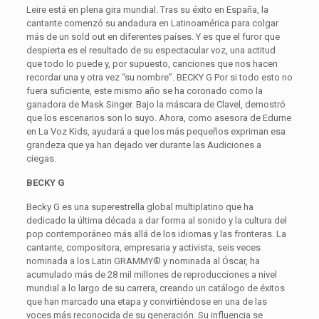
Leire está en plena gira mundial. Tras su éxito en España, la
cantante comenzó su andadura en Latinoamérica para colgar
más de un sold out en diferentes países. Y es que el furor que
despierta es el resultado de su espectacular voz, una actitud
que todo lo puede y, por supuesto, canciones que nos hacen
recordar una y otra vez “su nombre”. BECKY G Por si todo esto no
fuera suficiente, este mismo año se ha coronado como la
ganadora de Mask Singer. Bajo la máscara de Clavel, demostró
que los escenarios son lo suyo. Ahora, como asesora de Edurne
en La Voz Kids, ayudará a que los más pequeños expriman esa
grandeza que ya han dejado ver durante las Audiciones a
ciegas.
BECKY G
Becky G es una superestrella global multiplatino que ha
dedicado la última década a dar forma al sonido y la cultura del
pop contemporáneo más allá de los idiomas y las fronteras. La
cantante, compositora, empresaria y activista, seis veces
nominada a los Latin GRAMMY® y nominada al Óscar, ha
acumulado más de 28 mil millones de reproducciones a nivel
mundial a lo largo de su carrera, creando un catálogo de éxitos
que han marcado una etapa y convirtiéndose en una de las
voces más reconocida de su generación. Su influencia se