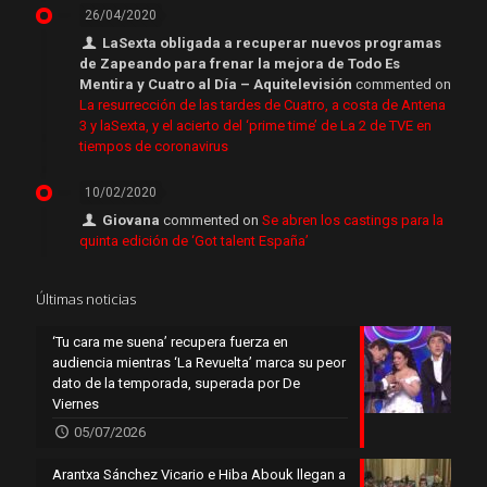
26/04/2020
LaSexta obligada a recuperar nuevos programas
de Zapeando para frenar la mejora de Todo Es
Mentira y Cuatro al Día – Aquitelevisión
commented on
La resurrección de las tardes de Cuatro, a costa de Antena
3 y laSexta, y el acierto del ‘prime time’ de La 2 de TVE en
tiempos de coronavirus
10/02/2020
Giovana
commented on
Se abren los castings para la
quinta edición de ‘Got talent España’
Últimas noticias
‘Tu cara me suena’ recupera fuerza en
audiencia mientras ‘La Revuelta’ marca su peor
dato de la temporada, superada por De
Viernes
05/07/2026
Arantxa Sánchez Vicario e Hiba Abouk llegan a