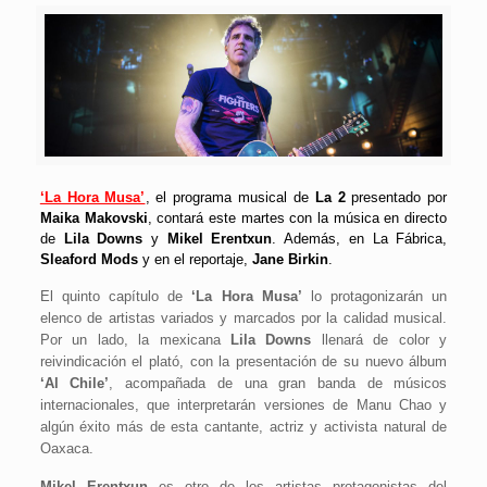
‘La Hora Musa’
, el programa musical de
La 2
presentado por
Maika Makovski
, contará este martes con la música en directo
de
Lila Downs
y
Mikel Erentxun
. Además, en La Fábrica,
Sleaford Mods
y en el reportaje,
Jane Birkin
.
El quinto capítulo de
‘La Hora Musa’
lo protagonizarán un
elenco de artistas variados y marcados por la calidad musical.
Por un lado, la mexicana
Lila Downs
llenará de color y
reivindicación el plató, con la presentación de su nuevo álbum
‘Al Chile’
, acompañada de una gran banda de músicos
internacionales, que interpretarán versiones de Manu Chao y
algún éxito más de esta cantante, actriz y activista natural de
Oaxaca.
Mikel Erentxun
es otro de los artistas protagonistas del