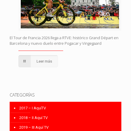
El Tour de Francia 2026 llega a RTVE: histórico Grand Départ en
Barcelona y nuevo duelo entre Pogacar y Vingegaard
Leer más
CATEGORÍAS
2017 – I AquíTV
2018 – II Aquí TV
2019 – III Aquí TV