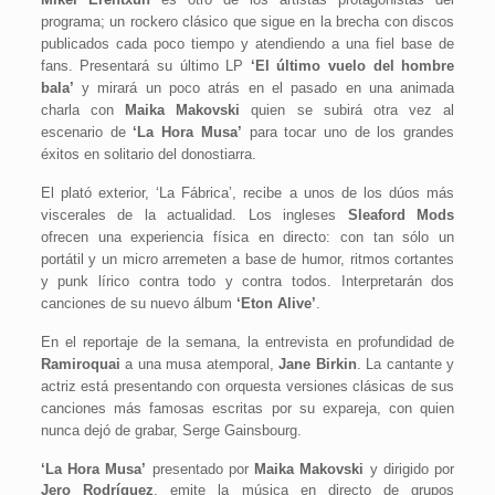
programa; un rockero clásico que sigue en la brecha con discos
publicados cada poco tiempo y atendiendo a una fiel base de
fans. Presentará su último LP
‘El último vuelo del hombre
bala’
y mirará un poco atrás en el pasado en una animada
charla con
Maika Makovski
quien se subirá otra vez al
escenario de
‘La Hora Musa’
para tocar uno de los grandes
éxitos en solitario del donostiarra.
El plató exterior, ‘La Fábrica’, recibe a unos de los dúos más
viscerales de la actualidad. Los ingleses
Sleaford Mods
ofrecen una experiencia física en directo: con tan sólo un
portátil y un micro arremeten a base de humor, ritmos cortantes
y punk lírico contra todo y contra todos. Interpretarán dos
canciones de su nuevo álbum
‘Eton Alive’
.
En el reportaje de la semana, la entrevista en profundidad de
Ramiroquai
a una musa atemporal,
Jane Birkin
. La cantante y
actriz está presentando con orquesta versiones clásicas de sus
canciones más famosas escritas por su expareja, con quien
nunca dejó de grabar, Serge Gainsbourg.
‘La Hora Musa’
presentado por
Maika Makovski
y dirigido por
Jero Rodríguez
, emite la música en directo de grupos