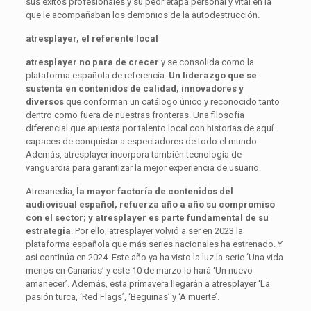
sus éxitos profesionales y su peor etapa personal y vital en la
que le acompañaban los demonios de la autodestrucción.
atresplayer, el referente local
atresplayer
no para de crecer
y se consolida como la
plataforma española de referencia.
Un liderazgo que se
sustenta en contenidos de calidad, innovadores y
diversos
que conforman un catálogo único y reconocido tanto
dentro como fuera de nuestras fronteras. Una filosofía
diferencial que apuesta por talento local con historias de aquí
capaces de conquistar a espectadores de todo el mundo.
Además, atresplayer incorpora también tecnología de
vanguardia para garantizar la mejor experiencia de usuario.
Atresmedia,
la mayor factoría de contenidos del
audiovisual español, refuerza año a año su compromiso
con el sector; y atresplayer es parte fundamental de su
estrategia
. Por ello, atresplayer volvió a ser en 2023 la
plataforma española que más series nacionales ha estrenado. Y
así continúa en 2024. Este año ya ha visto la luz la serie ‘Una vida
menos en Canarias’ y este 10 de marzo lo hará ‘Un nuevo
amanecer’. Además, esta primavera llegarán a atresplayer ‘La
pasión turca, ‘Red Flags’, ‘Beguinas’ y ‘A muerte’.