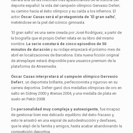
deporte español: la vida del campeón olímpico Gervasio Deferr;
su camino hacia el éxito olímpico y su caída a los infiernos. El
actor
Óscar Casas será el protagonista de ‘El gran salto’
,
metiéndose en la piel del icónico gimnasta.
‘El gran salto’ es una serie creada por José Rodríguez, a partir de
la biografía que el propio Deferr relata en su libro del mismo
nombre.
La serie constará de cinco episodios de 50
minutos de duración
y su rodaje empezará el próximo mes de
abril en localizaciones de Barcelona. Esta nueva ficción original
de atresplayer estará disponible para usuarios premium de la
plataforma de Atresmedia.
Óscar Casas interpretará al campeón olímpico Gervasio
Deferr
, un deportista brillante, perfeccionista y riguroso en su
carrera deportiva. Deferr ganó dos medallas olímpicas de oro en
salto en Sídney 2000 y Atenas 2004, y una medalla de plata en
suelo en Pekín 2008.
De
personalidad muy compleja y autoexigente
, fue incapaz
de gestionar bien ese delicado equilibrio del éxito-fracaso y,
esto le arrastró en una espiral de autodestrucción y desfases,
que le alejó de la familia y amigos, hasta acabar abandonando la
competición deportiva.