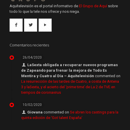
Aquítelevisión es el portal informativo de
El Grupo de Aquí
sobre
todo lo que la tele nos ofrece y nos niega.
Comentarios recientes
26/04/2020
LaSexta obligada a recuperar nuevos programas
de Zapeando para frenar la mejora de Todo Es
Mentira y Cuatro al Día – Aquitelevisión
commented on
La resurrección de las tardes de Cuatro, a costa de Antena
3 y laSexta, y el acierto del ‘prime time’ de La 2 de TVE en
tiempos de coronavirus
10/02/2020
Giovana
commented on
Se abren los castings para la
quinta edición de ‘Got talent España’