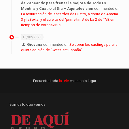
de Zapeando para frenar la mejora de Todo Es
Mentira y Cuatro al Día – Aquitelevisión
commented on
La resurrección de las tardes de Cuatro, a costa de Antena
3 y laSexta, y el acierto del ‘prime time’ de La 2 de TVE en
tiempos de coronavirus
10/02/2020
Giovana
commented on
Se abren los castings para la
quinta edición de ‘Got talent España’
Encuentra toda
la tele
en un solo lugar
Somos lo que vemos