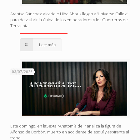
Arantxa Sánchez Vicario e Hiba Abouk llegan a ‘Universo Calleja’
para descubrir la China de los emperadores y los Guerreros de
Terracota
Leer más
03/07/2026
Este domingo, en laSexta, ‘Anatomía de…’ analiza la figura de
Alfonso de Borbón, muerto en accidente de esquí y aspirante al
trono