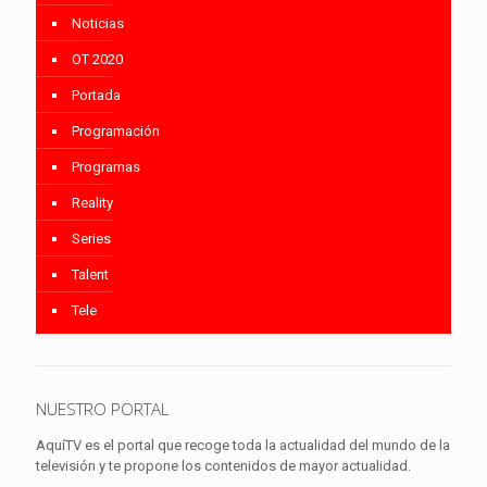
Noticias
OT 2020
Portada
Programación
Programas
Reality
Series
Talent
Tele
NUESTRO PORTAL
AquíTV es el portal que recoge toda la actualidad del mundo de la
televisión y te propone los contenidos de mayor actualidad.