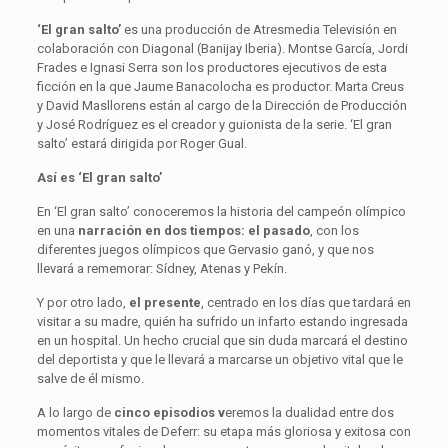
‘El gran salto’
es una producción de Atresmedia Televisión en
colaboración con Diagonal (Banijay Iberia). Montse García, Jordi
Frades e Ignasi Serra son los productores ejecutivos de esta
ficción en la que Jaume Banacolocha es productor. Marta Creus
y David Masllorens están al cargo de la Dirección de Producción
y José Rodríguez es el creador y guionista de la serie. ‘El gran
salto’ estará dirigida por Roger Gual.
Así es ‘El gran salto’
En ‘El gran salto’ conoceremos la historia del campeón olímpico
en una
narración en dos tiempos: el pasado
, con los
diferentes juegos olímpicos que Gervasio ganó, y que nos
llevará a rememorar: Sídney, Atenas y Pekín.
Y por otro lado,
el presente
, centrado en los días que tardará en
visitar a su madre, quién ha sufrido un infarto estando ingresada
en un hospital. Un hecho crucial que sin duda marcará el destino
del deportista y que le llevará a marcarse un objetivo vital que le
salve de él mismo.
A lo largo de
cinco episodios
v
eremos la dualidad entre dos
momentos vitales de Deferr: su etapa más gloriosa y exitosa con