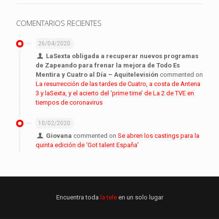
COMENTARIOS RECIENTES
26/04/2020
LaSexta obligada a recuperar nuevos programas
de Zapeando para frenar la mejora de Todo Es
Mentira y Cuatro al Día – Aquitelevisión
commented on
La resurrección de las tardes de Cuatro, a costa de Antena
3 y laSexta, y el acierto del ‘prime time’ de La 2 de TVE en
tiempos de coronavirus
10/02/2020
Giovana
commented on
Se abren los castings para la
quinta edición de ‘Got talent España’
Encuentra toda
la tele
en un solo lugar