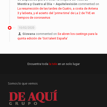
Mentira y Cuatro al Día – Aquitelevisión
commented on
La resurrección de las tardes de Cuatro, a costa de Antena
3 y laSexta, y el acierto del ‘prime time’ de La 2 de TVE en
tiempos de coronavirus
10/02/2020
Giovana
commented on
Se abren los castings para la
quinta edición de ‘Got talent España’
Encuentra toda
la tele
en un solo lugar
Somos lo que vemos