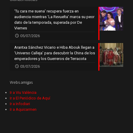
‘Tu cara me suena’ recupera fuerza en
audiencia mientras ‘La Revuelta’ marca su peor
dato de la temporada, superada por De
Viernes
05/07/2026
Arantxa Sánchez Vicario e Hiba Abouk llegan a
‘Universo Calleja’ para descubrir la China de los
emperadores y los Guerreros de Terracota
03/07/2026
Webs amigas
Ir a Viu València
Ir a El Periódico de Aquí
Ir a Infodiari
Ir a Aquicarmen