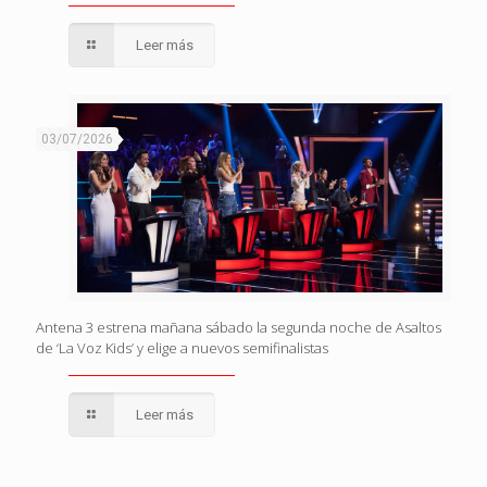
Leer más
03/07/2026
Antena 3 estrena mañana sábado la segunda noche de Asaltos
de ‘La Voz Kids’ y elige a nuevos semifinalistas
Leer más