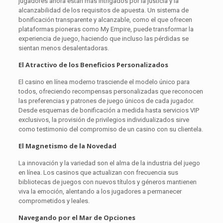
jugadores ahora están más intrigados por la justicia y la
alcanzabilidad de los requisitos de apuesta. Un sistema de
bonificación transparente y alcanzable, como el que ofrecen
plataformas pioneras como My Empire, puede transformar la
experiencia de juego, haciendo que incluso las pérdidas se
sientan menos desalentadoras.
El Atractivo de los Beneficios Personalizados
El casino en línea moderno trasciende el modelo único para
todos, ofreciendo recompensas personalizadas que reconocen
las preferencias y patrones de juego únicos de cada jugador.
Desde esquemas de bonificación a medida hasta servicios VIP
exclusivos, la provisión de privilegios individualizados sirve
como testimonio del compromiso de un casino con su clientela.
El Magnetismo de la Novedad
La innovación y la variedad son el alma de la industria del juego
en línea. Los casinos que actualizan con frecuencia sus
bibliotecas de juegos con nuevos títulos y géneros mantienen
viva la emoción, alentando a los jugadores a permanecer
comprometidos y leales.
Navegando por el Mar de Opciones