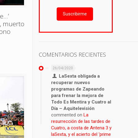
Suscribirme
de…’
n, muerto
rono
COMENTARIOS RECIENTES
26/04/2020
LaSexta obligada a
recuperar nuevos
programas de Zapeando
para frenar la mejora de
Todo Es Mentira y Cuatro al
Día – Aquitelevisión
commented on
La
resurrección de las tardes de
Cuatro, a costa de Antena 3 y
laSexta, y el acierto del ‘prime