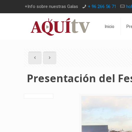
+Info sobre nuestras Galas
+ 96 266 56 71
ho
Inicio
Pr
Presentación del Fe