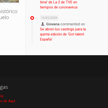
time’ de La 2 de TVE en
tiempos de coronavirus
istórico
uelo
10/02/2020
Giovana
commented on
Se abren los castings para la
quinta edición de ‘Got talent
España’
gas
cia
ico de Aquí