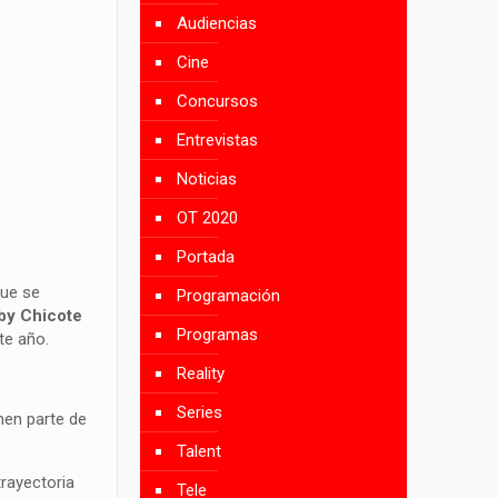
Audiencias
Cine
Concursos
Entrevistas
Noticias
OT 2020
Portada
que se
Programación
 by Chicote
Programas
te año.
Reality
Series
men parte de
Talent
trayectoria
Tele