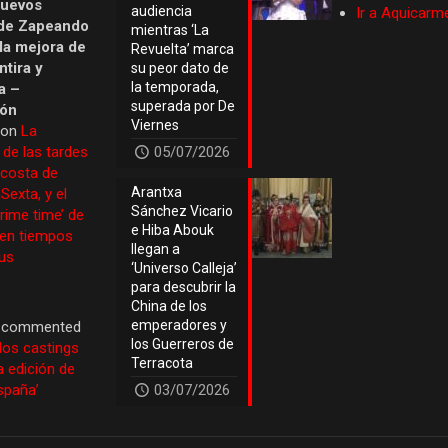
nuevos
audiencia
Ir a Aquicarm
de Zapeando
mientras ‘La
 la mejora de
Revuelta’ marca
tira y
su peor dato de
la temporada,
a –
superada por De
ión
Viernes
 on
La
 de las tardes
05/07/2026
 costa de
Arantxa
Sexta, y el
Sánchez Vicario
prime time’ de
e Hiba Abouk
 en tiempos
llegan a
us
‘Universo Calleja’
para descubrir la
China de los
emperadores y
commented
los Guerreros de
los castings
Terracota
a edición de
España’
03/07/2026