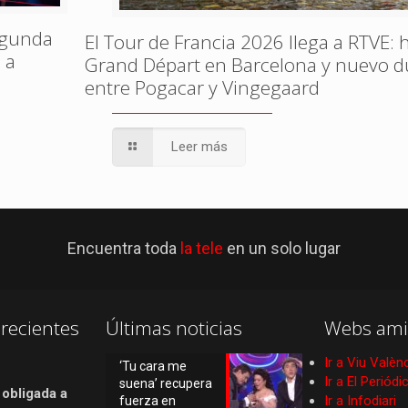
egunda
El Tour de Francia 2026 llega a RTVE: h
 a
Grand Départ en Barcelona y nuevo d
entre Pogacar y Vingegaard
Leer más
Encuentra toda
la tele
en un solo lugar
recientes
Últimas noticias
Webs ami
Ir a Viu Valèn
‘Tu cara me
Ir a El Periód
suena’ recupera
 obligada a
Ir a Infodiari
fuerza en