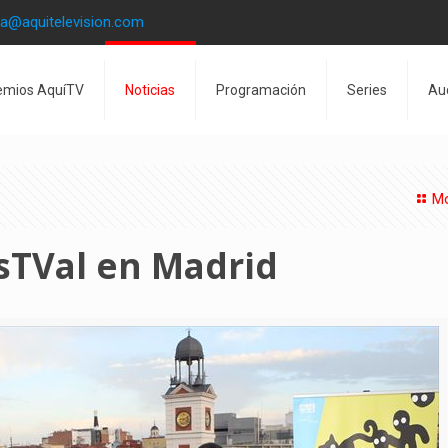
la@aquitelevision.com
emios AquíTV
Noticias
Programación
Series
Au
Mo
sTVal en Madrid