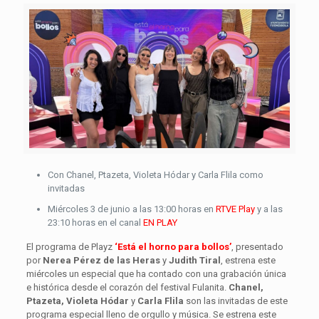
Con Chanel, Ptazeta, Violeta Hódar y Carla Flila como
invitadas
Miércoles 3 de junio a las 13:00 horas en
RTVE Play
y a las
23:10 horas en el canal
EN PLAY
El programa de Playz
‘Está el horno para bollos’
, presentado
por
Nerea Pérez de las Heras
y
Judith Tiral
, estrena este
miércoles un especial que ha contado con una grabación única
e histórica desde el corazón del festival Fulanita.
Chanel,
Ptazeta, Violeta Hódar
y
Carla Flila
son las invitadas de este
programa especial lleno de orgullo y música. Se estrena este