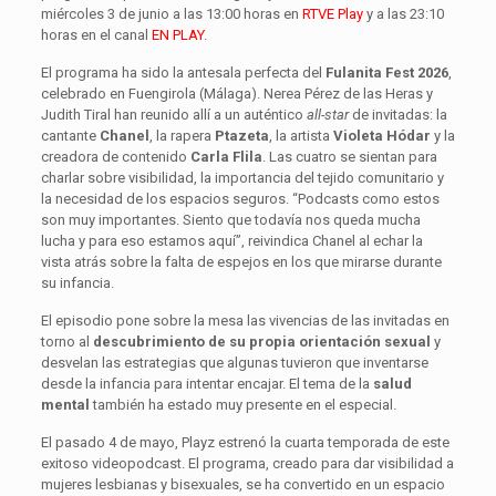
miércoles 3 de junio a las 13:00 horas en
RTVE Play
y a las 23:10
horas en el canal
EN PLAY
.
El programa ha sido la antesala perfecta del
Fulanita Fest 2026
,
celebrado en Fuengirola (Málaga). Nerea Pérez de las Heras y
Judith Tiral han reunido allí a un auténtico
all-star
de invitadas: la
cantante
Chanel
, la rapera
Ptazeta
, la artista
Violeta Hódar
y la
creadora de contenido
Carla Flila
. Las cuatro se sientan para
charlar sobre visibilidad, la importancia del tejido comunitario y
la necesidad de los espacios seguros. “Podcasts como estos
son muy importantes. Siento que todavía nos queda mucha
lucha y para eso estamos aquí”, reivindica Chanel al echar la
vista atrás sobre la falta de espejos en los que mirarse durante
su infancia.
El episodio pone sobre la mesa las vivencias de las invitadas en
torno al
descubrimiento de su propia orientación sexual
y
desvelan las estrategias que algunas tuvieron que inventarse
desde la infancia para intentar encajar. El tema de la
salud
mental
también ha estado muy presente en el especial.
El pasado 4 de mayo, Playz estrenó la cuarta temporada de este
exitoso videopodcast. El programa, creado para dar visibilidad a
mujeres lesbianas y bisexuales, se ha convertido en un espacio