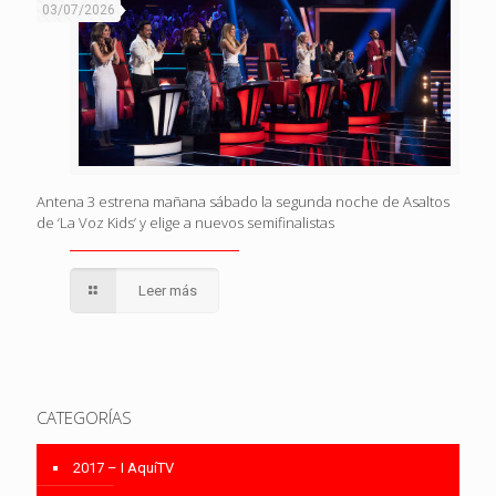
03/07/2026
Antena 3 estrena mañana sábado la segunda noche de Asaltos
de ‘La Voz Kids’ y elige a nuevos semifinalistas
Leer más
CATEGORÍAS
2017 – I AquíTV