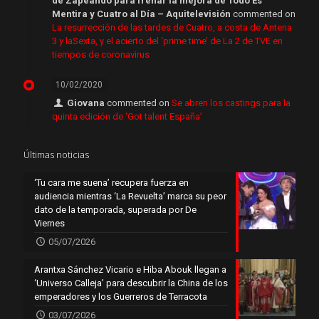
de Zapeando para frenar la mejora de Todo Es
Mentira y Cuatro al Día – Aquitelevisión
commented on
La resurrección de las tardes de Cuatro, a costa de Antena
3 y laSexta, y el acierto del ‘prime time’ de La 2 de TVE en
tiempos de coronavirus
10/02/2020
Giovana
commented on
Se abren los castings para la
quinta edición de ‘Got talent España’
Últimas noticias
‘Tu cara me suena’ recupera fuerza en
audiencia mientras ‘La Revuelta’ marca su peor
dato de la temporada, superada por De
Viernes
05/07/2026
Arantxa Sánchez Vicario e Hiba Abouk llegan a
‘Universo Calleja’ para descubrir la China de los
emperadores y los Guerreros de Terracota
03/07/2026