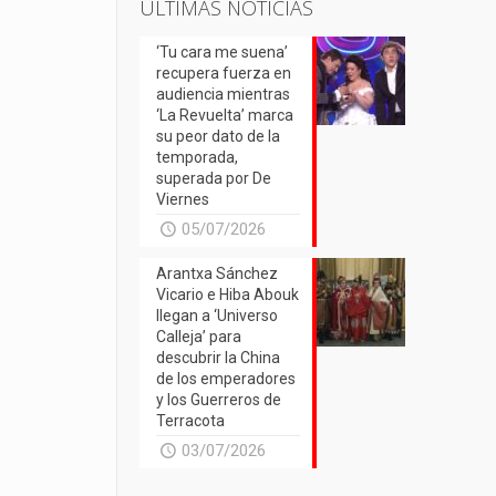
ÚLTIMAS NOTICIAS
‘Tu cara me suena’
recupera fuerza en
audiencia mientras
‘La Revuelta’ marca
su peor dato de la
temporada,
superada por De
Viernes
05/07/2026
Arantxa Sánchez
Vicario e Hiba Abouk
llegan a ‘Universo
Calleja’ para
descubrir la China
de los emperadores
y los Guerreros de
Terracota
03/07/2026