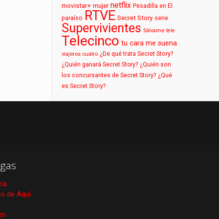
netflix
movistar+
mujer
Pesadilla en El
RTVE
paraíso
Secret Story
serie
Supervivientes
Sálvame
tele
Telecinco
tu cara me suena
¿De qué trata Secret Story?
viajeros cuatro
¿Quién ganará Secret Story?
¿Quién son
los concursantes de Secret Story?
¿Qué
es Secret Story?
gas
cia
ico de Aquí
en