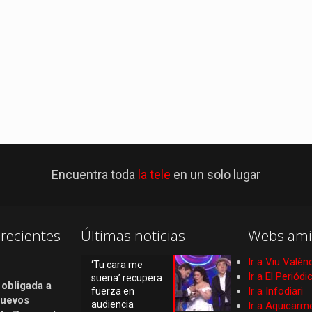
Encuentra toda
la tele
en un solo lugar
recientes
Últimas noticias
Webs ami
Ir a Viu Valèn
‘Tu cara me
Ir a El Periód
suena’ recupera
 obligada a
Ir a Infodiari
fuerza en
nuevos
audiencia
Ir a Aquicarm