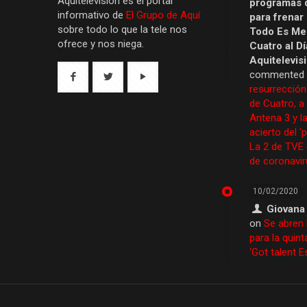
Aquítelevisión es el portal
programas 
informativo de
El Grupo de Aquí
para frenar
sobre todo lo que la tele nos
Todo Es Men
ofrece y nos niega.
Cuatro al Dí
Aquitelevis
commented
resurrección
de Cuatro, a
Antena 3 y la
acierto del ‘
La 2 de TVE
de coronavir
10/02/2020
Giovana
on
Se abren 
para la quint
‘Got talent 