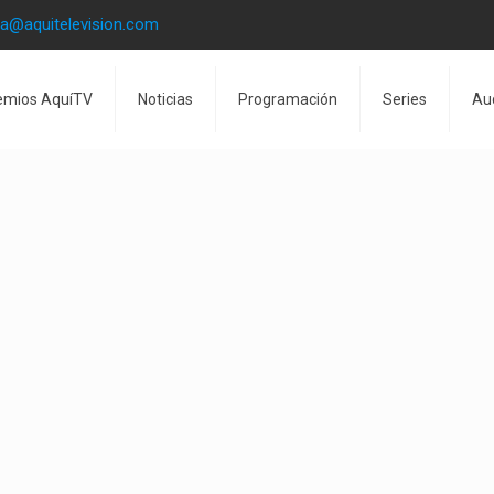
la@aquitelevision.com
emios AquíTV
Noticias
Programación
Series
Au