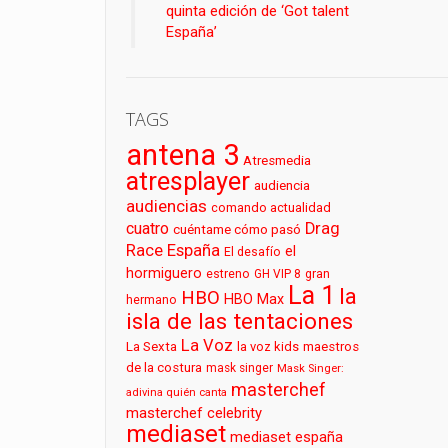
quinta edición de ‘Got talent
España’
TAGS
antena 3
Atresmedia
atresplayer
audiencia
audiencias
comando actualidad
cuatro
Drag
cuéntame cómo pasó
Race España
el
El desafío
hormiguero
estreno
GH VIP 8
gran
La 1
la
HBO
HBO Max
hermano
isla de las tentaciones
La Voz
La Sexta
la voz kids
maestros
de la costura
mask singer
Mask Singer:
masterchef
adivina quién canta
masterchef celebrity
mediaset
mediaset españa