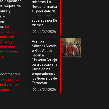
de Zapeando
mientras ‘La
 la mejora de
Revuelta’ marca
tira y
su peor dato de
la temporada,
a –
superada por De
ión
Viernes
 on
La
 de las tardes
05/07/2026
 costa de
Arantxa
Sexta, y el
Sánchez Vicario
prime time’ de
e Hiba Abouk
 en tiempos
llegan a
us
‘Universo Calleja’
para descubrir la
China de los
emperadores y
commented
los Guerreros de
los castings
Terracota
a edición de
España’
03/07/2026