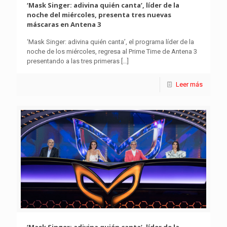
‘Mask Singer: adivina quién canta’, líder de la
noche del miércoles, presenta tres nuevas
máscaras en Antena 3
‘Mask Singer: adivina quién canta’, el programa líder de la
noche de los miércoles, regresa al Prime Time de Antena 3
presentando a las tres primeras
[…]
Leer más