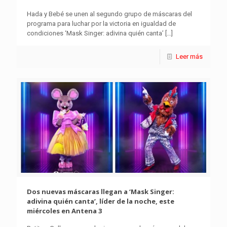
Hada y Bebé se unen al segundo grupo de máscaras del
programa para luchar por la victoria en igualdad de
condiciones ‘Mask Singer: adivina quién canta’
[…]
Leer más
Dos nuevas máscaras llegan a ‘Mask Singer:
adivina quién canta’, líder de la noche, este
miércoles en Antena 3