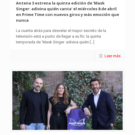
Antena 3 estrena la quinta edición de ‘Mask
Singer: adivina quién canta’ el miércoles 8 de abril
en Prime Time con nuevos giros y más emoción que
nunca
La cuenta atrás para desvelar el mayor secreto de la
televisión está a punto de llegar a su fin: la quinta
temporada de ‘Mask Singer: adivina quién
[…]
Leer más