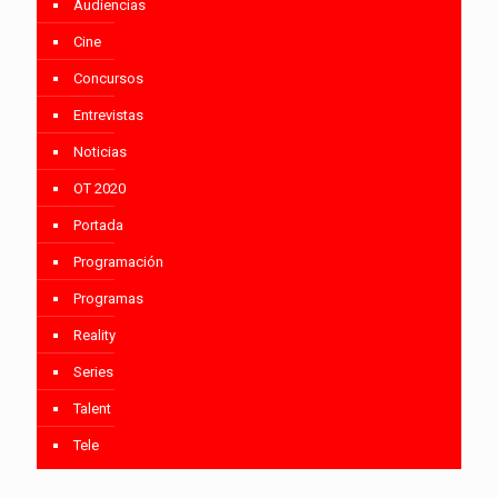
Audiencias
Cine
Concursos
Entrevistas
Noticias
OT 2020
Portada
Programación
Programas
Reality
Series
Talent
Tele