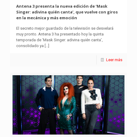
Antena 3 presenta la nueva edición de ‘Mask
Singer: adivina quién canta’, que vuelve con giros
en la mecánica y más emoción
El secreto mejor guardado de la televisión se desvelará
muy pronto. Antena 3 ha presentado hoy la quinta
temporada de ‘Mask Singer: adivina quién canta’,
consolidado ya
[…]
Leer más