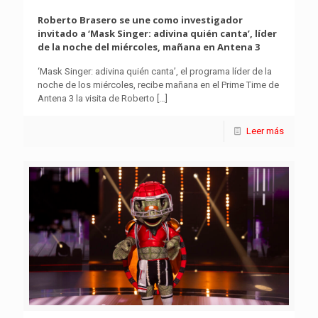
Roberto Brasero se une como investigador
invitado a ‘Mask Singer: adivina quién canta’, líder
de la noche del miércoles, mañana en Antena 3
‘Mask Singer: adivina quién canta’, el programa líder de la
noche de los miércoles, recibe mañana en el Prime Time de
Antena 3 la visita de Roberto
[…]
Leer más