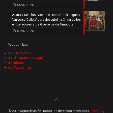
05/07/2026
Arantxa Sánchez Vicario e Hiba Abouk llegan a
‘Universo Calleja’ para descubrir la China de los
emperadores y los Guerreros de Terracota
03/07/2026
Webs amigas
Ir a Viu València
Ir a El Periódico de Aquí
Ir a Infodiari
Ir a Aquicarmen
© 2026 AquiTelevisión. Todos los derechos reservados.
Eventos y