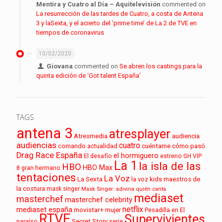
Mentira y Cuatro al Día – Aquitelevisión
commented on
La resurrección de las tardes de Cuatro, a costa de Antena
3 y laSexta, y el acierto del ‘prime time’ de La 2 de TVE en
tiempos de coronavirus
10/02/2020
Giovana
commented on
Se abren los castings para la
quinta edición de ‘Got talent España’
TAGS
antena 3
atresplayer
audiencia
Atresmedia
audiencias
cuatro
cuéntame cómo pasó
comando actualidad
Drag Race España
el hormiguero
El desafío
estreno
GH VIP
La 1
la isla de las
HBO
HBO Max
8
gran hermano
tentaciones
La Voz
La Sexta
la voz kids
maestros de
la costura
mask singer
Mask Singer: adivina quién canta
mediaset
masterchef
masterchef celebrity
netflix
mediaset españa
movistar+
mujer
Pesadilla en El
RTVE
Supervivientes
paraíso
Secret Story
serie